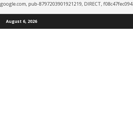
google.com, pub-8797203901921219, DIRECT, f08c47fec094
Skip
August 6, 2026
to
content