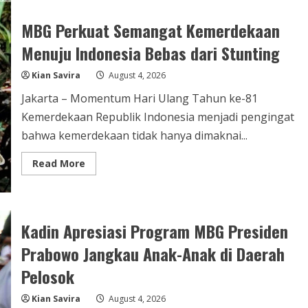
Pertumbuhan
Ekonomi
Desa
MBG Perkuat Semangat Kemerdekaan
Sekaligus
Tingkatkan
Menuju Indonesia Bebas dari Stunting
Gizi
Masyarakat
Kian Savira
August 4, 2026
Jakarta – Momentum Hari Ulang Tahun ke-81
Kemerdekaan Republik Indonesia menjadi pengingat
bahwa kemerdekaan tidak hanya dimaknai...
Read
Read More
more
about
MBG
Perkuat
Semangat
Kemerdekaan
Kadin Apresiasi Program MBG Presiden
Menuju
Indonesia
Prabowo Jangkau Anak-Anak di Daerah
Bebas
dari
Stunting
Pelosok
Kian Savira
August 4, 2026