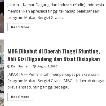
Jajarta – Kamar Dagang dan Industri (Kadin) Indonesia
memberikan apresiasi tinggi terhadap pelaksanaan
program Makan Bergizi Gratis...
Read
Read More
more
about
Kadin
Apresiasi
Program
MBG
MBG Dikebut di Daerah Tinggi Stunting,
Presiden
Prabowo
Ahli Gizi Digandeng dan Riset Disiapkan
Jangkau
Anak-
Anak
Kian Savira
August 4, 2026
di
Daerah
Pelosok
JAKARTA — Pemerintah mempercepat pelaksanaan
Program Makan Bergizi Gratis (MBG) di daerah dengan
prevalensi stunting tinggi sebagai...
Read
Read More
more
about