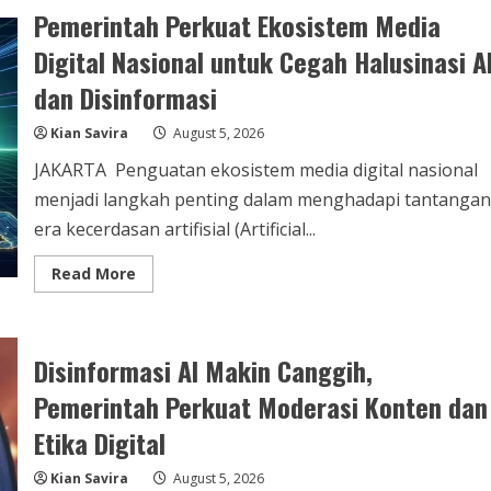
Pemerintah Perkuat Ekosistem Media
Digital Nasional untuk Cegah Halusinasi A
dan Disinformasi
Kian Savira
August 5, 2026
JAKARTA  Penguatan ekosistem media digital nasional
menjadi langkah penting dalam menghadapi tantangan
era kecerdasan artifisial (Artificial...
Read
Read More
more
about
Pemerintah
Perkuat
Ekosistem
Disinformasi AI Makin Canggih,
Media
Digital
Nasional
Pemerintah Perkuat Moderasi Konten dan
untuk
Cegah
Etika Digital
Halusinasi
AI
dan
Kian Savira
August 5, 2026
Disinformasi