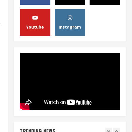
Pemerintah Perkuat Ekosistem
Media Digital Nasional Hadapi
Perang Algoritma AI
4
August 6, 2026
.
Youtube
Instagram
Opini
Menjawab Perang Algoritma AI
dengan Etika, Verifikasi, dan
Media Tepercaya
5
August 6, 2026
Berita
BMP Ajak Masyarakat Tolak
Aksi Anarkis Demi Menjaga
Keamanan dan Pembangunan
Papua
1
August 6, 2026
Berita
BMP Kecam Aksi KNPB, Serukan
Persatuan Demi Papua yang
Kondusif
TRENDING NEWS