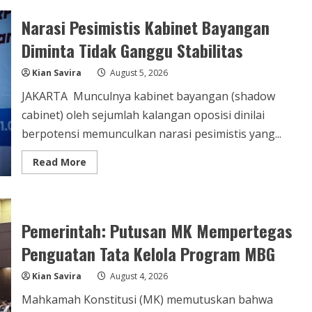
Diajak
Jaga
Narasi Pesimistis Kabinet Bayangan
Persatuan
dan
Hindari
Diminta Tidak Ganggu Stabilitas
Polemik
Kabinet
Bayangan
Kian Savira
August 5, 2026
Indonesia
JAKARTA  Munculnya kabinet bayangan (shadow
cabinet) oleh sejumlah kalangan oposisi dinilai
berpotensi memunculkan narasi pesimistis yang...
Read
Read More
more
about
Narasi
Pesimistis
Kabinet
Bayangan
Pemerintah: Putusan MK Mempertegas
Diminta
Tidak
Penguatan Tata Kelola Program MBG
Ganggu
Stabilitas
Kian Savira
August 4, 2026
Mahkamah Konstitusi (MK) memutuskan bahwa