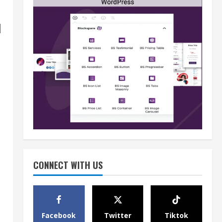
I
Berita
BMP Kecam Aksi KNPB, Serukan
Persatuan Demi Papua yang
Kondusif
2
August 6, 2026
Berita
Perang Algoritma AI Makin
CONNECT WITH US
Kompleks, Publik Diminta
Verifikasi Informasi Digital
3
August 6, 2026
Berita
Facebook
Twitter
Tiktok