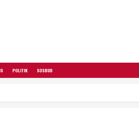
GARUTIFY
WARTA WEWENGKON SUNDA GARUT
IS
POLITIK
SOSBUD