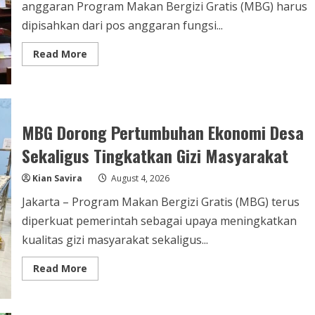
anggaran Program Makan Bergizi Gratis (MBG) harus
dipisahkan dari pos anggaran fungsi...
Read
Read More
more
about
Pemerintah:
Putusan
MK
Mempertegas
Penguatan
MBG Dorong Pertumbuhan Ekonomi Desa
Tata
Kelola
Sekaligus Tingkatkan Gizi Masyarakat
Program
MBG
Kian Savira
August 4, 2026
Jakarta – Program Makan Bergizi Gratis (MBG) terus
diperkuat pemerintah sebagai upaya meningkatkan
kualitas gizi masyarakat sekaligus...
Read
Read More
more
about
MBG
Dorong