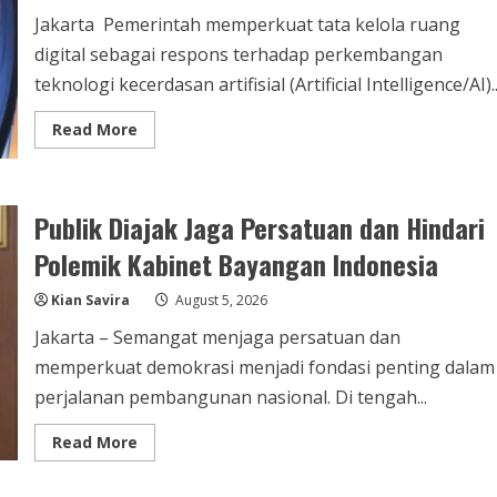
Jakarta  Pemerintah memperkuat tata kelola ruang
digital sebagai respons terhadap perkembangan
teknologi kecerdasan artifisial (Artificial Intelligence/AI)..
Read
Read More
more
about
Disinformasi
AI
Makin
Publik Diajak Jaga Persatuan dan Hindari
Canggih,
Pemerintah
Perkuat
Polemik Kabinet Bayangan Indonesia
Moderasi
Konten
dan
Kian Savira
August 5, 2026
Etika
Digital
Jakarta – Semangat menjaga persatuan dan
memperkuat demokrasi menjadi fondasi penting dalam
perjalanan pembangunan nasional. Di tengah...
Read
Read More
more
about
Publik