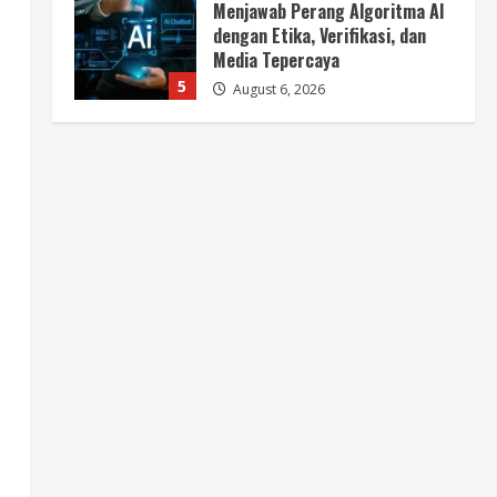
BMP Ajak Masyarakat Tolak
Aksi Anarkis Demi Menjaga
Keamanan dan Pembangunan
Papua
1
August 6, 2026
Berita
BMP Kecam Aksi KNPB, Serukan
Persatuan Demi Papua yang
Kondusif
2
August 6, 2026
Berita
Perang Algoritma AI Makin
Kompleks, Publik Diminta
Verifikasi Informasi Digital
3
August 6, 2026
Berita
Pemerintah Perkuat Ekosistem
Media Digital Nasional Hadapi