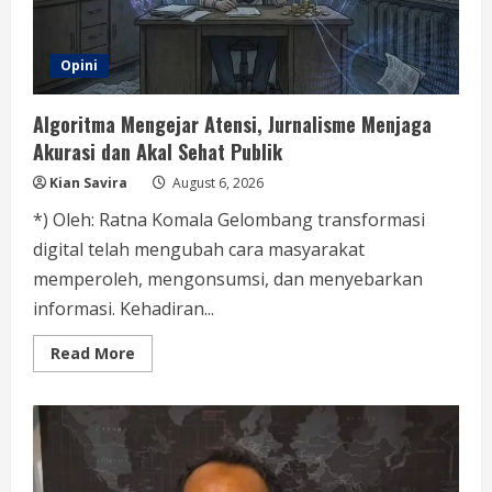
Opini
Algoritma Mengejar Atensi, Jurnalisme Menjaga
Akurasi dan Akal Sehat Publik
Kian Savira
August 6, 2026
*) Oleh: Ratna Komala Gelombang transformasi
digital telah mengubah cara masyarakat
memperoleh, mengonsumsi, dan menyebarkan
informasi. Kehadiran...
Read
Read More
more
about
Algoritma
Mengejar
Atensi,
Jurnalisme
Menjaga
Akurasi
dan