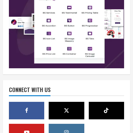
Berita
BMP Kecam Aksi KNPB, Serukan
Persatuan Demi Papua yang Kondusif
August 6, 2026
2
Berita
Perang Algoritma AI Makin Kompleks,
Publik Diminta Verifikasi Informasi
Digital
CONNECT WITH US
3
August 6, 2026
Berita
Pemerintah Perkuat Ekosistem Media
Digital Nasional Hadapi Perang
Algoritma AI
4