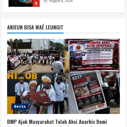
1
August 6, 2026
Berita
BMP Kecam Aksi KNPB, Serukan
ANJEUN BISA WAÉ LEUNGIT
Persatuan Demi Papua yang Kondusif
August 6, 2026
2
Berita
Perang Algoritma AI Makin Kompleks,
Publik Diminta Verifikasi Informasi
Digital
3
August 6, 2026
Berita
Pemerintah Perkuat Ekosistem Media
Digital Nasional Hadapi Perang
Algoritma AI
Berita
4
August 6, 2026
BMP Ajak Masyarakat Tolak Aksi Anarkis Demi