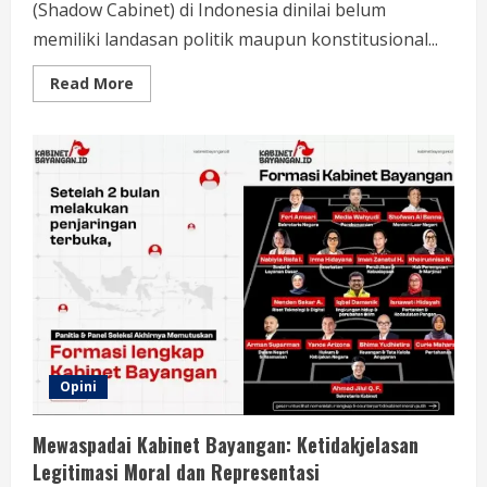
(Shadow Cabinet) di Indonesia dinilai belum
memiliki landasan politik maupun konstitusional...
Read
Read More
more
about
Kabinet
Bayangan
Dinilai
Bermasalah,
Tak
Punya
Basis
Konstituen
Jelas
Opini
Mewaspadai Kabinet Bayangan: Ketidakjelasan
Legitimasi Moral dan Representasi