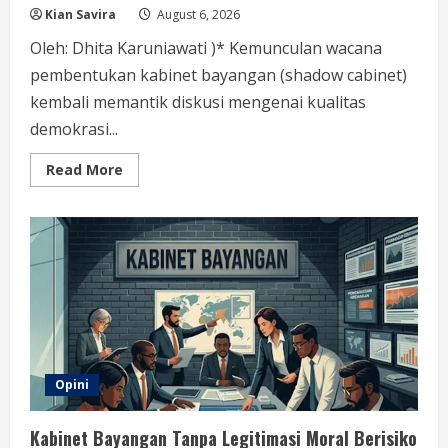
Kian Savira
August 6, 2026
Oleh: Dhita Karuniawati )* Kemunculan wacana
pembentukan kabinet bayangan (shadow cabinet)
kembali memantik diskusi mengenai kualitas
demokrasi...
Read
Read More
more
about
Mewaspadai
Kabinet
Bayangan:
Ketidakjelasan
Legitimasi
Moral
dan
Representasi
Opini
Kabinet Bayangan Tanpa Legitimasi Moral Berisiko