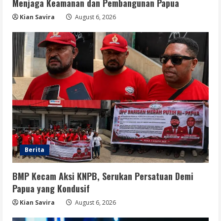
Menjaga Keamanan dan Pembangunan Papua
Opini
Menjawab Perang Algoritma AI dengan
Kian Savira
August 6, 2026
Etika, Verifikasi, dan Media Tepercaya
August 6, 2026
5
Berita
BMP Kecam Aksi KNPB, Serukan Persatuan Demi
Papua yang Kondusif
Kian Savira
August 6, 2026