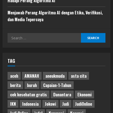
Hadapi Perang Algoritma AI
Menjawab Perang Algoritma AI dengan Etika, Verifikasi,
dan Media Tepercaya
Search
for:
TAG
aceh
AMANAH
aneukmuda
asta cita
berita
buruh
Capaian-1-Tahun
cek kesehatan gratis
Danantara
Ekonomi
IKN
Indonesia
Jokowi
Judi
JudiOnline