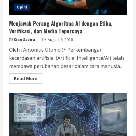
Opini
Menjawab Perang Algoritma AI dengan Etika,
Verifikasi, dan Media Tepercaya
Kian Savira
August 6, 2026
Oleh : Antonius Utomo )* Perkembangan
kecerdasan artifisial (Artificial Intelligence/AI) telah
membawa perubahan besar dalam cara manusia...
Read
Read More
more
about
Menjawab
Perang
Algoritma
AI
dengan
Etika,
Verifikasi,
dan
Media
Tepercaya