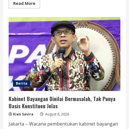
Read
Read More
more
about
Kabinet
Bayangan
Perlu
Hindari
Kegaduhan
Politik
yang
Merugikan
Publik
Berita
Kabinet Bayangan Dinilai Bermasalah, Tak Punya
Basis Konstituen Jelas
Kian Savira
August 6, 2026
Jakarta – Wacana pembentukan kabinet bayangan