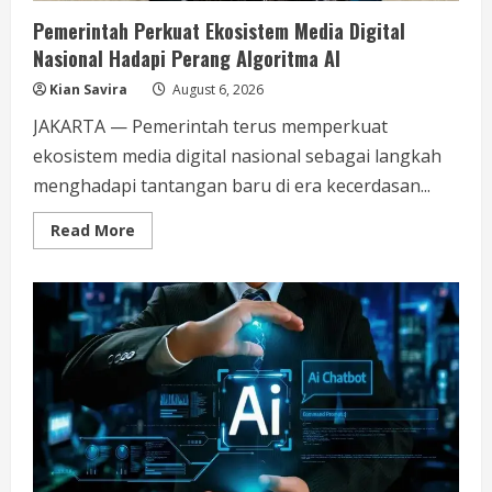
Pemerintah Perkuat Ekosistem Media Digital
Nasional Hadapi Perang Algoritma AI
Kian Savira
August 6, 2026
JAKARTA — Pemerintah terus memperkuat
ekosistem media digital nasional sebagai langkah
menghadapi tantangan baru di era kecerdasan...
Read
Read More
more
about
Pemerintah
Perkuat
Ekosistem
Media
Digital
Nasional
Hadapi
Perang
Algoritma
AI