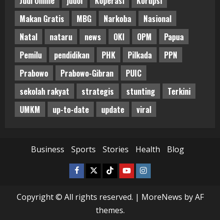
Judi Online
judol
Koperasi
Korupsi
Makan Gratis
MBG
Narkoba
Nasional
Natal
nataru
news
OKI
OPM
Papua
Pemilu
pendidikan
PHK
Pilkada
PPN
Prabowo
Prabowo-Gibran
PUIC
sekolah rakyat
strategis
stunting
Terkini
UMKM
up-to-date
update
viral
Business
Sports
Stories
Health
Blog
Facebook
Twitter
Tiktok
Youtube
Instagram
Copyright © All rights reserved.
|
MoreNews
by AF
themes.