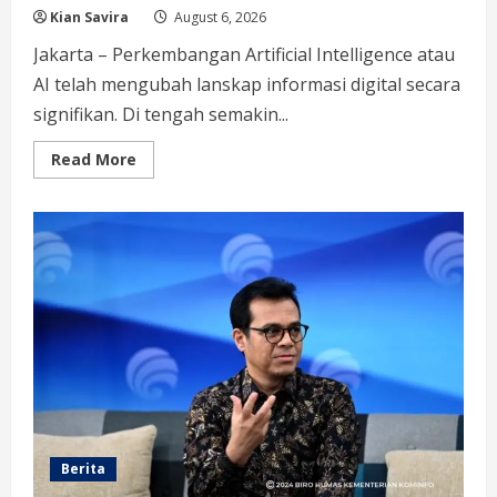
Kian Savira
August 6, 2026
Jakarta – Perkembangan Artificial Intelligence atau
AI telah mengubah lanskap informasi digital secara
signifikan. Di tengah semakin...
Read
Read More
more
about
Perang
Algoritma
AI
Makin
Kompleks,
Publik
Diminta
Verifikasi
Informasi
Digital
Berita