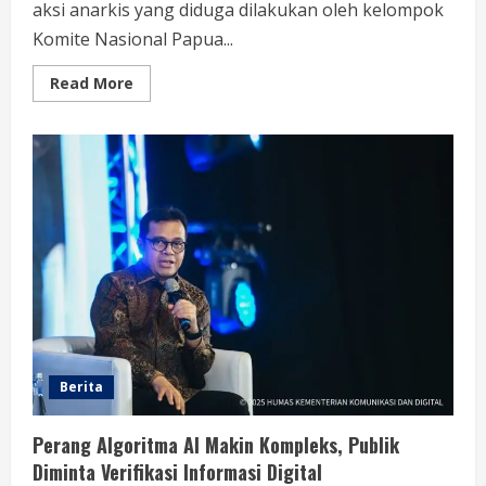
aksi anarkis yang diduga dilakukan oleh kelompok
Komite Nasional Papua...
Read
Read More
more
about
BMP
Kecam
Aksi
KNPB,
Serukan
Persatuan
Demi
Papua
yang
Kondusif
Berita
Perang Algoritma AI Makin Kompleks, Publik
Diminta Verifikasi Informasi Digital