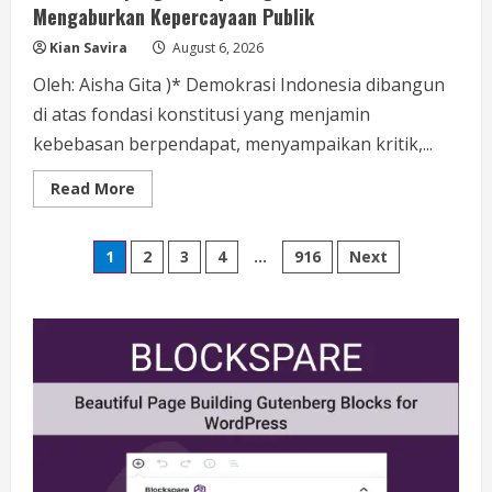
Mengaburkan Kepercayaan Publik
Kian Savira
August 6, 2026
Oleh: Aisha Gita )* Demokrasi Indonesia dibangun
di atas fondasi konstitusi yang menjamin
kebebasan berpendapat, menyampaikan kritik,...
Read
Read More
more
about
Kabinet
Posts
Bayangan
1
2
3
4
…
916
Next
Tanpa
Legitimasi
pagination
Moral
Berisiko
Mengaburkan
Kepercayaan
Publik