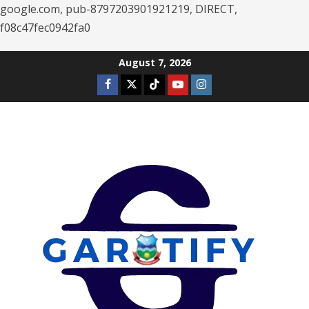
google.com, pub-8797203901921219, DIRECT,
f08c47fec0942fa0
Skip
August 7, 2026
to
Facebook
Twitter
Tiktok
Youtube
Instagram
content