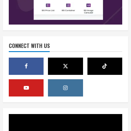
Persatuan Demi Papua yang Kondusif
August 6, 2026
2
Berita
Perang Algoritma AI Makin Kompleks,
Publik Diminta Verifikasi Informasi
Digital
CONNECT WITH US
3
August 6, 2026
Berita
Pemerintah Perkuat Ekosistem Media
Digital Nasional Hadapi Perang
Algoritma AI
4
August 6, 2026
Opini
Menjawab Perang Algoritma AI dengan
Etika, Verifikasi, dan Media Tepercaya
August 6, 2026
5