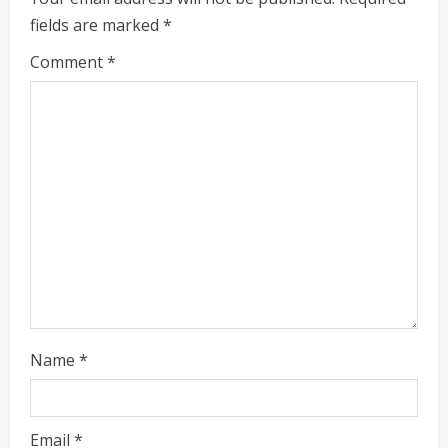
fields are marked
*
R
Comment
*
e
a
d
i
n
g
Name
*
Email
*