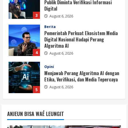
Digital Nasional Hadapi Perang
Algoritma AI
4
August 6, 2026
Opini
Menjawab Perang Algoritma AI dengan
Etika, Verifikasi, dan Media Tepercaya
August 6, 2026
5
Berita
BMP Ajak Masyarakat Tolak Aksi
Anarkis Demi Menjaga Keamanan dan
Pembangunan Papua
1
August 6, 2026
Berita
BMP Kecam Aksi KNPB, Serukan
ANJEUN BISA WAÉ LEUNGIT
Persatuan Demi Papua yang Kondusif
August 6, 2026
2