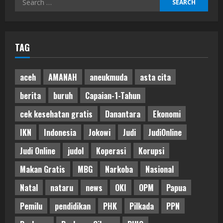
for:
TAG
aceh
AMANAH
aneukmuda
asta cita
berita
buruh
Capaian-1-Tahun
cek kesehatan gratis
Danantara
Ekonomi
IKN
Indonesia
Jokowi
Judi
JudiOnline
Judi Online
judol
Koperasi
Korupsi
Makan Gratis
MBG
Narkoba
Nasional
Natal
nataru
news
OKI
OPM
Papua
Pemilu
pendidikan
PHK
Pilkada
PPN