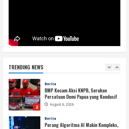
Berita
BMP Ajak Masyarakat Tolak Aksi
Anarkis Demi Menjaga Keamanan dan
Pembangunan Papua
1
August 6, 2026
Berita
BMP Kecam Aksi KNPB, Serukan
Persatuan Demi Papua yang Kondusif
TRENDING NEWS
August 6, 2026
2
Berita
Perang Algoritma AI Makin Kompleks,
Publik Diminta Verifikasi Informasi
Digital
3
August 6, 2026
Berita
Pemerintah Perkuat Ekosistem Media