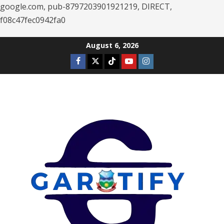
google.com, pub-8797203901921219, DIRECT,
f08c47fec0942fa0
Skip
August 6, 2026
to
Facebook
Twitter
Tiktok
Youtube
Instagram
content