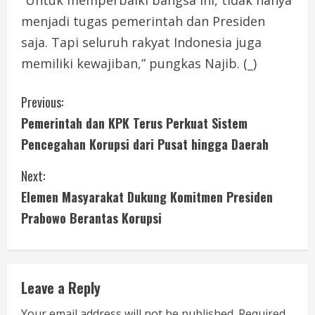
“Untuk memperbaiki bangsa ini, tidak hanya
menjadi tugas pemerintah dan Presiden
saja. Tapi seluruh rakyat Indonesia juga
memiliki kewajiban,” pungkas Najib. (_)
C
Previous:
Pemerintah dan KPK Terus Perkuat Sistem
o
Pencegahan Korupsi dari Pusat hingga Daerah
n
Next:
t
Elemen Masyarakat Dukung Komitmen Presiden
i
Prabowo Berantas Korupsi
n
u
Leave a Reply
e
Your email address will not be published.
Required