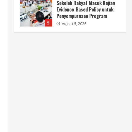
Sekolah Rakyat Masuk Kajian
Evidence-Based Policy untuk
Penyempurnaan Program
5
August 5, 2026
Berita
HUT Ke-81 RI, Pemerintah
Perkuat B50 untuk Ketahanan
Energi Indonesia
1
August 5, 2026
Berita
B50 Jadi Momentum
Kemerdekaan Energi dari
Ketergantungan Impor Minyak
2
August 5, 2026
Opini
HUT Ke-81 RI, B50 dan Agenda
Besar Membebaskan Indonesia
dari Ketergantungan BBM