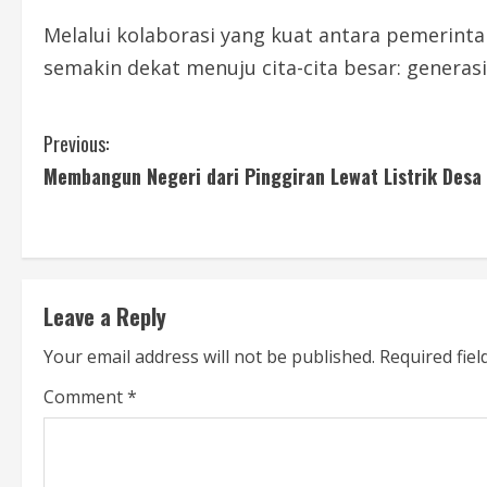
Melalui kolaborasi yang kuat antara pemerint
semakin dekat menuju cita-cita besar: generas
C
Previous:
Membangun Negeri dari Pinggiran Lewat Listrik Desa
o
n
t
Leave a Reply
i
Your email address will not be published.
Required fie
n
Comment
*
u
e