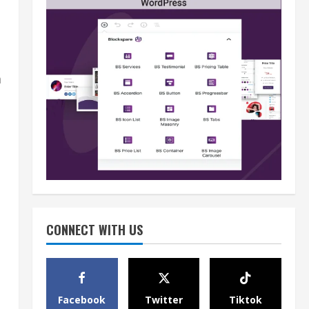
a
Berita
B50 Jadi Momentum
Kemerdekaan Energi dari
CONNECT WITH US
Ketergantungan Impor Minyak
2
August 5, 2026
Opini
Facebook
Twitter
Tiktok
HUT Ke-81 RI, B50 dan Agenda
a