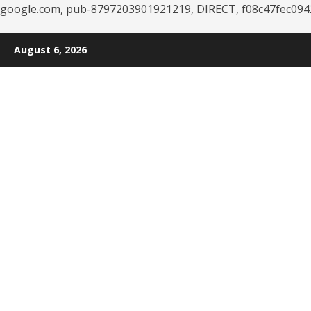
google.com, pub-8797203901921219, DIRECT, f08c47fec094
Skip
August 6, 2026
to
content