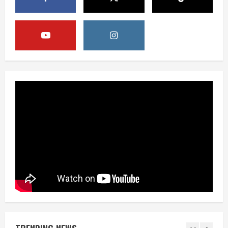
Digital Nasional Hadapi Perang
Algoritma AI
4
August 6, 2026
Opini
Menjawab Perang Algoritma AI dengan
Etika, Verifikasi, dan Media Tepercaya
August 6, 2026
5
Berita
BMP Ajak Masyarakat Tolak Aksi
Anarkis Demi Menjaga Keamanan dan
Pembangunan Papua
1
August 6, 2026
Berita
BMP Kecam Aksi KNPB, Serukan
Persatuan Demi Papua yang Kondusif