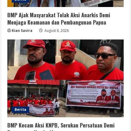
4
August 6, 2026
BMP Ajak Masyarakat Tolak Aksi Anarkis Demi
Menjaga Keamanan dan Pembangunan Papua
Opini
Menjawab Perang Algoritma AI dengan
Kian Savira
August 6, 2026
Etika, Verifikasi, dan Media Tepercaya
August 6, 2026
5
Berita
BMP Kecam Aksi KNPB, Serukan Persatuan Demi