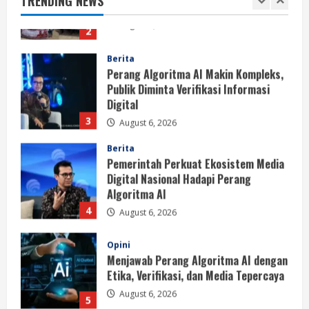
TRENDING NEWS
August 6, 2026
2
Berita
Perang Algoritma AI Makin Kompleks,
Publik Diminta Verifikasi Informasi
Digital
3
August 6, 2026
Berita
Pemerintah Perkuat Ekosistem Media
Digital Nasional Hadapi Perang
Algoritma AI
4
August 6, 2026
Opini
Menjawab Perang Algoritma AI dengan
Etika, Verifikasi, dan Media Tepercaya
August 6, 2026
5
Berita