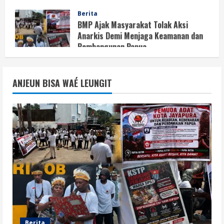
BMP Ajak Masyarakat Tolak Aksi
Anarkis Demi Menjaga Keamanan dan
Pembangunan Papua
1
August 6, 2026
Berita
BMP Kecam Aksi KNPB, Serukan
ANJEUN BISA WAÉ LEUNGIT
Persatuan Demi Papua yang Kondusif
August 6, 2026
2
Berita
Perang Algoritma AI Makin Kompleks,
Publik Diminta Verifikasi Informasi
Digital
3
August 6, 2026
Berita
Pemerintah Perkuat Ekosistem Media
Digital Nasional Hadapi Perang
Algoritma AI
Berita