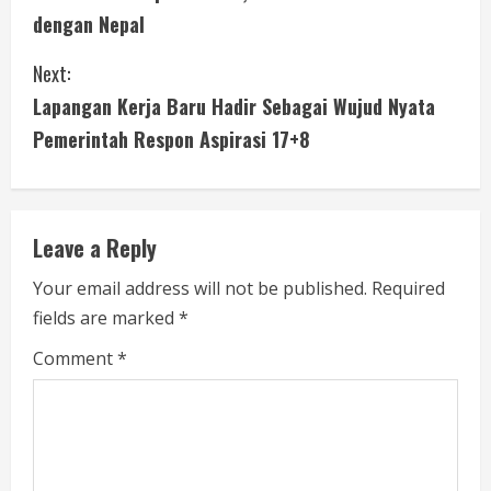
o
dengan Nepal
n
Next:
t
Lapangan Kerja Baru Hadir Sebagai Wujud Nyata
i
Pemerintah Respon Aspirasi 17+8
n
u
Leave a Reply
e
Your email address will not be published.
Required
fields are marked
*
R
Comment
*
e
a
d