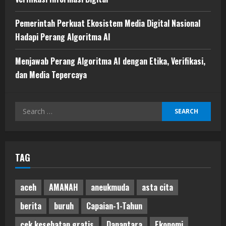
Pemerintah Perkuat Ekosistem Media Digital Nasional
Hadapi Perang Algoritma AI
Menjawab Perang Algoritma AI dengan Etika, Verifikasi,
dan Media Tepercaya
Search
for:
TAG
aceh
AMANAH
aneukmuda
asta cita
berita
buruh
Capaian-1-Tahun
cek kesehatan gratis
Danantara
Ekonomi