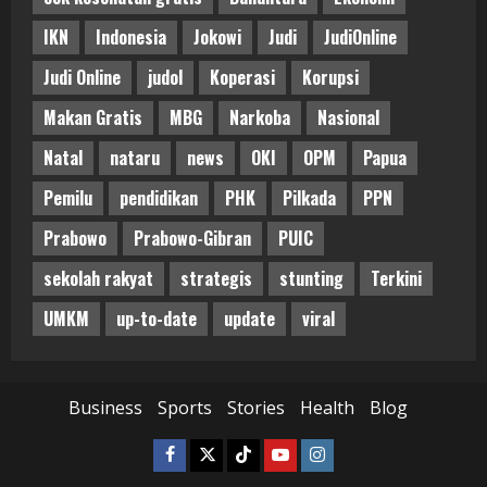
IKN
Indonesia
Jokowi
Judi
JudiOnline
Judi Online
judol
Koperasi
Korupsi
Makan Gratis
MBG
Narkoba
Nasional
Natal
nataru
news
OKI
OPM
Papua
Pemilu
pendidikan
PHK
Pilkada
PPN
Prabowo
Prabowo-Gibran
PUIC
sekolah rakyat
strategis
stunting
Terkini
UMKM
up-to-date
update
viral
Business
Sports
Stories
Health
Blog
Facebook
Twitter
Tiktok
Youtube
Instagram