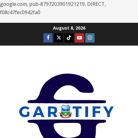
google.com, pub-8797203901921219, DIRECT,
f08c47fec0942fa0
Skip
August 8, 2026
to
Facebook
Twitter
Tiktok
Youtube
Instagram
content