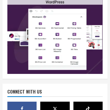
Berita
BMP Kecam Aksi KNPB, Serukan
Persatuan Demi Papua yang Kondusif
August 6, 2026
2
Berita
Perang Algoritma AI Makin Kompleks,
Publik Diminta Verifikasi Informasi
Digital
CONNECT WITH US
3
August 6, 2026
Berita
Pemerintah Perkuat Ekosistem Media