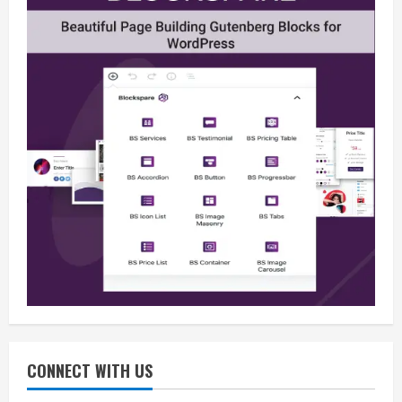
Berita
BMP Kecam Aksi KNPB, Serukan
Persatuan Demi Papua yang Kondusif
August 6, 2026
2
Berita
Perang Algoritma AI Makin Kompleks,
Publik Diminta Verifikasi Informasi
Digital
CONNECT WITH US
3
August 6, 2026