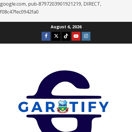
google.com, pub-8797203901921219, DIRECT,
f08c47fec0942fa0
Skip
August 6, 2026
to
Facebook
Twitter
Tiktok
Youtube
Instagram
content