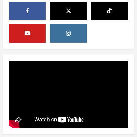
Berita
Pemerintah Perkuat Ekosistem Media
Digital Nasional Hadapi Perang
Algoritma AI
4
August 6, 2026
Opini
Menjawab Perang Algoritma AI dengan
Etika, Verifikasi, dan Media Tepercaya
August 6, 2026
5
Berita
BMP Ajak Masyarakat Tolak Aksi
Anarkis Demi Menjaga Keamanan dan
Pembangunan Papua
1
August 6, 2026
Berita
BMP Kecam Aksi KNPB, Serukan