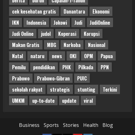
berita
buruh
Capaian-1-Tahun
cek kesehatan gratis
Danantara
Ekonomi
IKN
Indonesia
Jokowi
Judi
JudiOnline
Judi Online
judol
Koperasi
Korupsi
Makan Gratis
MBG
Narkoba
Nasional
Natal
nataru
news
OKI
OPM
Papua
Pemilu
pendidikan
PHK
Pilkada
PPN
Prabowo
Prabowo-Gibran
PUIC
sekolah rakyat
strategis
stunting
Terkini
UMKM
up-to-date
update
viral
Business
Sports
Stories
Health
Blog