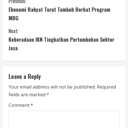
C
Previous:
Ekonomi Rakyat Turut Tumbuh Berkat Program
o
MBG
n
Next:
t
Keberadaan IKN Tingkatkan Pertumbuhan Sektor
i
Jasa
n
u
Leave a Reply
e
Your email address will not be published.
Required
fields are marked
*
R
Comment
*
e
a