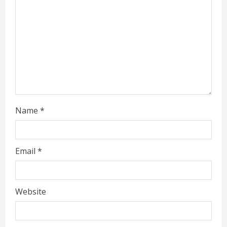
d
i
n
g
Name
*
Email
*
Website