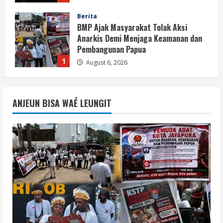
Berita
BMP Ajak Masyarakat Tolak Aksi
Anarkis Demi Menjaga Keamanan dan
Pembangunan Papua
1
August 6, 2026
Berita
BMP Kecam Aksi KNPB, Serukan
ANJEUN BISA WAÉ LEUNGIT
Persatuan Demi Papua yang Kondusif
August 6, 2026
2
Berita
Perang Algoritma AI Makin Kompleks,
Publik Diminta Verifikasi Informasi
Digital
3
August 6, 2026
Berita
Pemerintah Perkuat Ekosistem Media