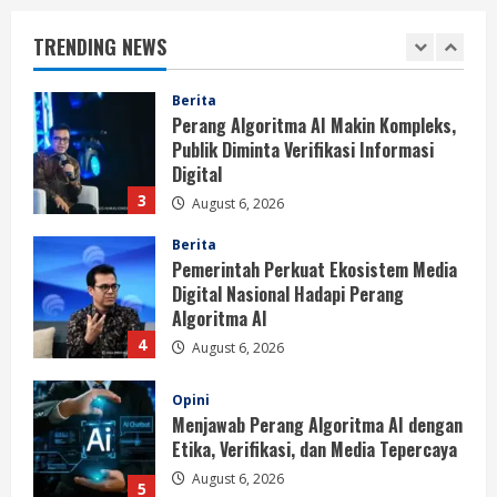
Persatuan Demi Papua yang Kondusif
TRENDING NEWS
August 6, 2026
2
Berita
Perang Algoritma AI Makin Kompleks,
Publik Diminta Verifikasi Informasi
Digital
3
August 6, 2026
Berita
Pemerintah Perkuat Ekosistem Media
Digital Nasional Hadapi Perang
Algoritma AI
4
August 6, 2026
Opini
Menjawab Perang Algoritma AI dengan
Etika, Verifikasi, dan Media Tepercaya
August 6, 2026
5