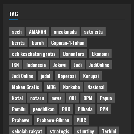
TAG
aceh
AMANAH
aneukmuda
asta cita
berita
buruh
Capaian-1-Tahun
cek kesehatan gratis
Danantara
Ekonomi
IKN
Indonesia
Jokowi
Judi
JudiOnline
Judi Online
judol
Koperasi
Korupsi
Makan Gratis
MBG
Narkoba
Nasional
Natal
nataru
news
OKI
OPM
Papua
Pemilu
pendidikan
PHK
Pilkada
PPN
Prabowo
Prabowo-Gibran
PUIC
sekolah rakyat
strategis
stunting
Terkini