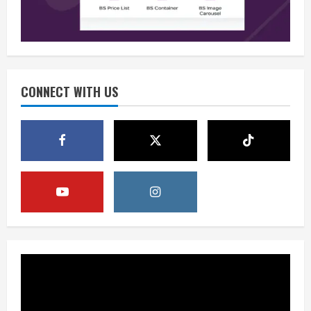
August 8, 2026
2
Opini
Situasi Nasional Aman Harus Dijaga
dari Provokasi Jelang HUT ke-81 RI
CONNECT WITH US
August 8, 2026
3
Opini
HUT RI ke-81 Momentum Menjaga
Stabilitas, Keamanan, dan Optimisme
August 8, 2026
4
Berita
Disrupsi AI Diwaspadai, Pemerintah
Dorong Perlindungan Data dan Konten
Jurnalistik
5
August 8, 2026