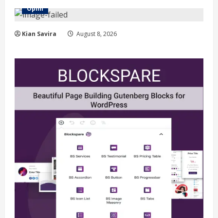
Opini
Kian Savira
August 8, 2026
Berita
Situasi Nasional Aman, Publik Diminta
Waspadai Provokasi Jelang HUT RI