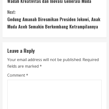
Wadah Kreativitas dan Inovasi Generasi Muda
n
Next:
t
Gedung Amanah Diresmikan Presiden Jokowi, Anak
i
Muda Aceh Semakin Berkembang Ketrampilannya
n
u
Leave a Reply
e
Your email address will not be published.
Required
fields are marked
*
R
Comment
*
e
a
d