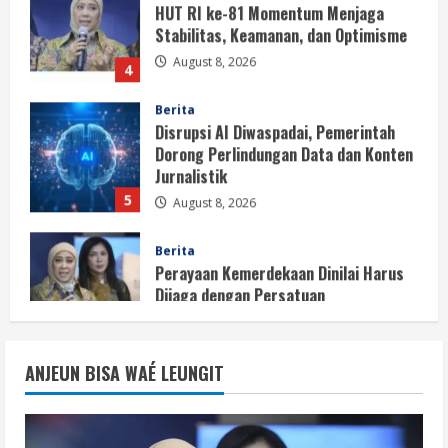
August 8, 2026
4
Berita
Disrupsi AI Diwaspadai, Pemerintah
Dorong Perlindungan Data dan Konten
Jurnalistik
5
August 8, 2026
Berita
Perayaan Kemerdekaan Dinilai Harus
Dijaga dengan Persatuan
August 8, 2026
1
Berita
Situasi Nasional Aman, Publik Diminta
ANJEUN BISA WAÉ LEUNGIT
Waspadai Provokasi Jelang HUT RI
August 8, 2026
2