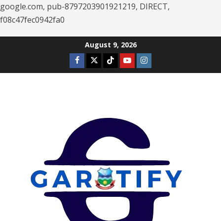
google.com, pub-8797203901921219, DIRECT,
f08c47fec0942fa0
Skip
August 9, 2026
to
Facebook
Twitter
Tiktok
Youtube
Instagram
content