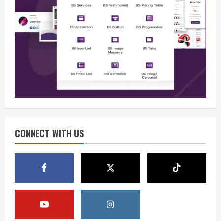
Opini
Jelang Hari Kemerdekaan, Mari Jaga
Keamanan dan Persatuan
August 9, 2026
2
Berita
Waspadai Provokasi, Situasi Nasional
Aman Jelang HUT ke-81 RI
CONNECT WITH US
August 9, 2026
3
Berita
Isu Keamanan Jelang HUT RI Ditepis,
Situasi Nasional Dipastikan Kondusif
August 9, 2026
4