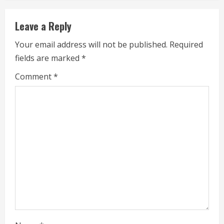
n
Leave a Reply
u
Your email address will not be published.
Required
e
fields are marked
*
R
Comment
*
e
a
d
i
n
g