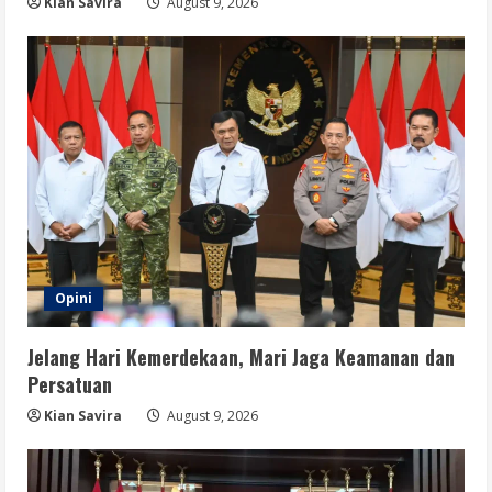
Fakta, Bukan Hoaks yang Memecah
Kian Savira
August 9, 2026
Belah
5
August 9, 2026
Opini
Jelang Hari Kemerdekaan, Mari Jaga Keamanan dan
Persatuan
Kian Savira
August 9, 2026