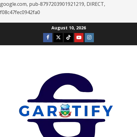
google.com, pub-8797203901921219, DIRECT,
f08c47fec0942fa0
Skip
August 10, 2026
to
Facebook
Twitter
Tiktok
Youtube
Instagram
content