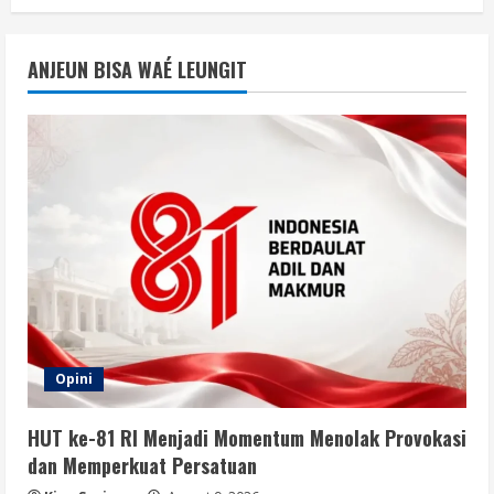
Opini
Jelang Hari Kemerdekaan, Mari Jaga
ANJEUN BISA WAÉ LEUNGIT
Keamanan dan Persatuan
August 9, 2026
2
Berita
Waspadai Provokasi, Situasi Nasional
Aman Jelang HUT ke-81 RI
August 9, 2026
3
Berita
Isu Keamanan Jelang HUT RI Ditepis,
Situasi Nasional Dipastikan Kondusif
Opini
August 9, 2026
4
HUT ke-81 RI Menjadi Momentum Menolak Provokasi
Opini
dan Memperkuat Persatuan
HUT RI ke-81 Harus Dirayakan dengan