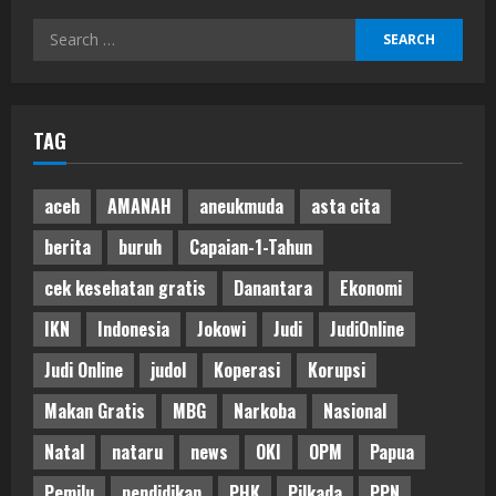
Search
for:
TAG
aceh
AMANAH
aneukmuda
asta cita
berita
buruh
Capaian-1-Tahun
cek kesehatan gratis
Danantara
Ekonomi
IKN
Indonesia
Jokowi
Judi
JudiOnline
Judi Online
judol
Koperasi
Korupsi
Makan Gratis
MBG
Narkoba
Nasional
Natal
nataru
news
OKI
OPM
Papua
Pemilu
pendidikan
PHK
Pilkada
PPN