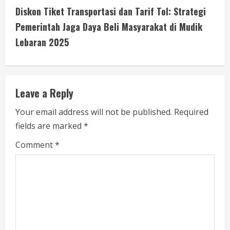
t
Diskon Tiket Transportasi dan Tarif Tol: Strategi
i
Pemerintah Jaga Daya Beli Masyarakat di Mudik
Lebaran 2025
n
u
e
Leave a Reply
R
Your email address will not be published.
Required
fields are marked
*
e
Comment
*
a
d
i
n