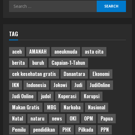
Search
for:
TAG
aceh
AMANAH
aneukmuda
asta cita
berita
buruh
Capaian-1-Tahun
cek kesehatan gratis
Danantara
Ekonomi
IKN
Indonesia
Jokowi
Judi
JudiOnline
Judi Online
judol
Koperasi
Korupsi
Makan Gratis
MBG
Narkoba
Nasional
Natal
nataru
news
OKI
OPM
Papua
Pemilu
pendidikan
PHK
Pilkada
PPN