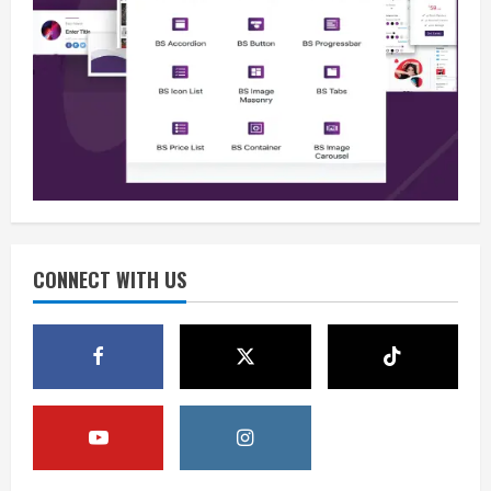
Opini
Jelang Hari Kemerdekaan, Mari Jaga
Keamanan dan Persatuan
August 9, 2026
2
Berita
Waspadai Provokasi, Situasi Nasional
Aman Jelang HUT ke-81 RI
CONNECT WITH US
August 9, 2026
3
Berita
Isu Keamanan Jelang HUT RI Ditepis,
Situasi Nasional Dipastikan Kondusif
August 9, 2026
4
Opini