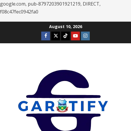
google.com, pub-8797203901921219, DIRECT,
f08c47fec0942fa0
Skip
August 10, 2026
to
Facebook
Twitter
Tiktok
Youtube
Instagram
content