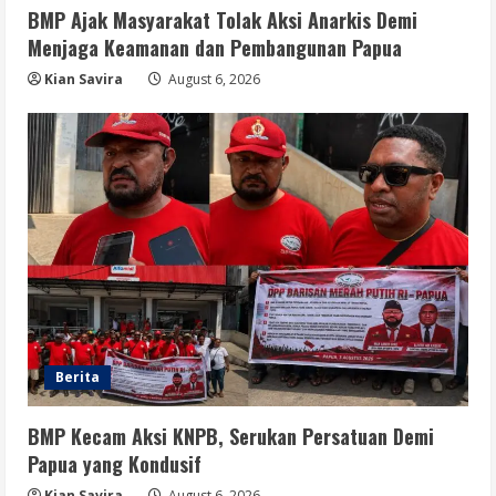
BMP Ajak Masyarakat Tolak Aksi Anarkis Demi
Menjaga Keamanan dan Pembangunan Papua
Opini
Menjawab Perang Algoritma AI dengan
Kian Savira
August 6, 2026
Etika, Verifikasi, dan Media Tepercaya
August 6, 2026
5
Berita
BMP Kecam Aksi KNPB, Serukan Persatuan Demi
Papua yang Kondusif
Kian Savira
August 6, 2026