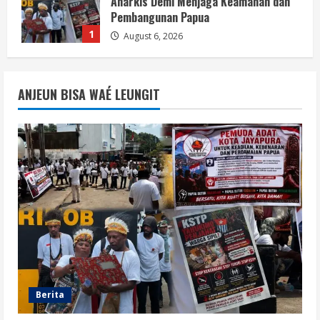
Anarkis Demi Menjaga Keamanan dan
Pembangunan Papua
1
August 6, 2026
Berita
BMP Kecam Aksi KNPB, Serukan
ANJEUN BISA WAÉ LEUNGIT
Persatuan Demi Papua yang Kondusif
August 6, 2026
2
Berita
Perang Algoritma AI Makin Kompleks,
Publik Diminta Verifikasi Informasi
Digital
3
August 6, 2026
Berita
Pemerintah Perkuat Ekosistem Media
Digital Nasional Hadapi Perang
Algoritma AI
Berita
4
August 6, 2026