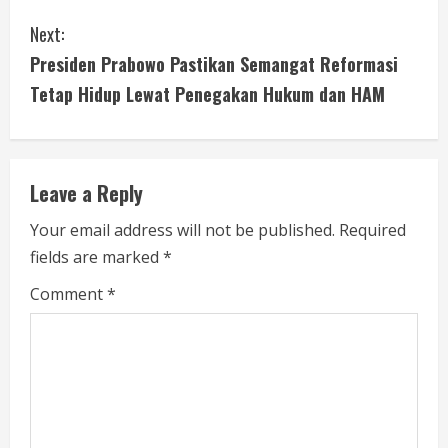
n
Next:
t
Presiden Prabowo Pastikan Semangat Reformasi
i
Tetap Hidup Lewat Penegakan Hukum dan HAM
n
u
Leave a Reply
e
Your email address will not be published.
Required
fields are marked
*
R
Comment
*
e
a
d
i