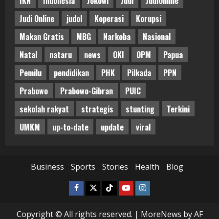
IKN
Indonesia
Jokowi
Judi
JudiOnline
Judi Online
judol
Koperasi
Korupsi
Makan Gratis
MBG
Narkoba
Nasional
Natal
nataru
news
OKI
OPM
Papua
Pemilu
pendidikan
PHK
Pilkada
PPN
Prabowo
Prabowo-Gibran
PUIC
sekolah rakyat
strategis
stunting
Terkini
UMKM
up-to-date
update
viral
Business
Sports
Stories
Health
Blog
Facebook
Twitter
Tiktok
Youtube
Instagram
Copyright © All rights reserved.
|
MoreNews
by AF