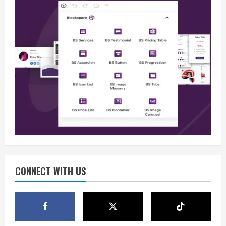
Berita
BMP Kecam Aksi KNPB, Serukan
Persatuan Demi Papua yang Kondusif
August 6, 2026
2
Berita
Perang Algoritma AI Makin Kompleks,
Publik Diminta Verifikasi Informasi
Digital
CONNECT WITH US
3
August 6, 2026
Berita
Pemerintah Perkuat Ekosistem Media
Digital Nasional Hadapi Perang