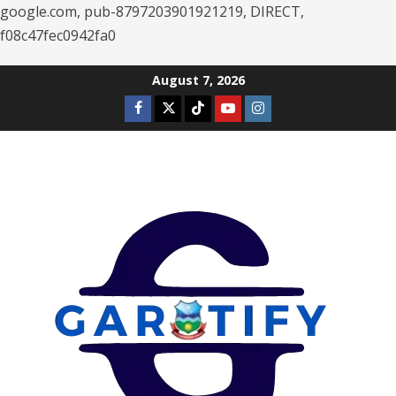
google.com, pub-8797203901921219, DIRECT,
f08c47fec0942fa0
Skip
August 7, 2026
to
Facebook
Twitter
Tiktok
Youtube
Instagram
content