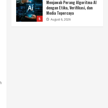
BMP Ajak Masyarakat Tolak
Aksi Anarkis Demi Menjaga
Keamanan dan Pembangunan
Papua
1
August 6, 2026
Berita
BMP Kecam Aksi KNPB, Serukan
Persatuan Demi Papua yang
Kondusif
2
August 6, 2026
Berita
Perang Algoritma AI Makin
Kompleks, Publik Diminta
Verifikasi Informasi Digital
3
n
August 6, 2026
Berita
Pemerintah Perkuat Ekosistem
Media Digital Nasional Hadapi
Perang Algoritma AI