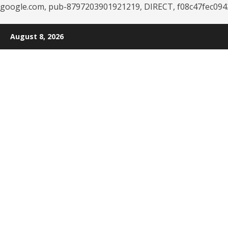
google.com, pub-8797203901921219, DIRECT, f08c47fec094
Skip
August 8, 2026
to
content