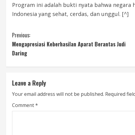
Program ini adalah bukti nyata bahwa negar
Indonesia yang sehat, cerdas, dan unggul. [^]
C
Previous:
Mengapresiasi Keberhasilan Aparat Berantas Judi
o
Daring
n
t
Leave a Reply
i
Your email address will not be published.
Required fie
n
Comment
*
u
e