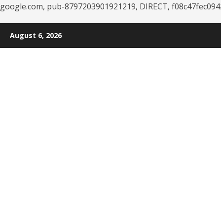
google.com, pub-8797203901921219, DIRECT, f08c47fec094
Skip
August 6, 2026
to
content