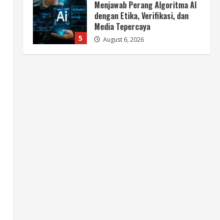
Media Tepercaya
5
August 6, 2026
Berita
BMP Ajak Masyarakat Tolak
Aksi Anarkis Demi Menjaga
Keamanan dan Pembangunan
Papua
1
August 6, 2026
Berita
BMP Kecam Aksi KNPB, Serukan
Persatuan Demi Papua yang
Kondusif
2
August 6, 2026
Berita
Perang Algoritma AI Makin
Kompleks, Publik Diminta
Verifikasi Informasi Digital
3
August 6, 2026