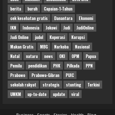
berita
buruh
Capaian-1-Tahun
cek kesehatan gratis
Danantara
Ekonomi
IKN
Indonesia
Jokowi
Judi
JudiOnline
Judi Online
judol
Koperasi
Korupsi
Makan Gratis
MBG
Narkoba
Nasional
Natal
nataru
news
OKI
OPM
Papua
Pemilu
pendidikan
PHK
Pilkada
PPN
Prabowo
Prabowo-Gibran
PUIC
sekolah rakyat
strategis
stunting
Terkini
UMKM
up-to-date
update
viral