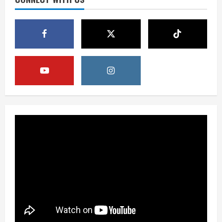
3
August 6, 2026
Berita
Pemerintah Perkuat Ekosistem Media
Digital Nasional Hadapi Perang
Algoritma AI
4
August 6, 2026
Opini
Menjawab Perang Algoritma AI dengan
Etika, Verifikasi, dan Media Tepercaya
August 6, 2026
5
Berita
BMP Ajak Masyarakat Tolak Aksi
Anarkis Demi Menjaga Keamanan dan
Pembangunan Papua
1
August 6, 2026