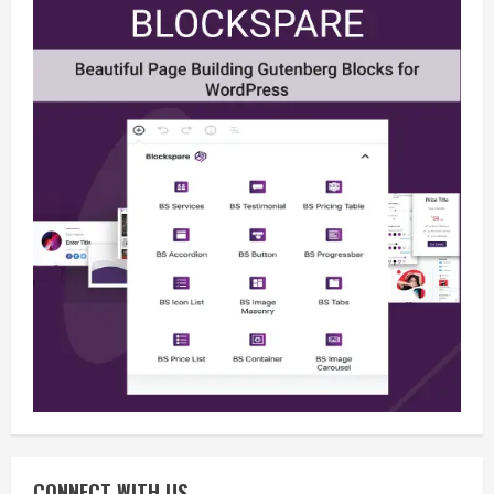
Berita
BMP Kecam Aksi KNPB, Serukan
Persatuan Demi Papua yang Kondusif
August 6, 2026
2
Berita
Perang Algoritma AI Makin Kompleks,
Publik Diminta Verifikasi Informasi
Digital
CONNECT WITH US