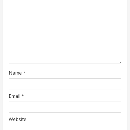
a
d
i
n
g
Name
*
Email
*
Website