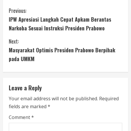
C
Previous:
IPW Apresiasi Langkah Cepat Apkam Berantas
o
Narkoba Sesuai Instruksi Presiden Prabowo
n
Next:
t
Masyarakat Optimis Presiden Prabowo Berpihak
i
pada UMKM
n
u
Leave a Reply
e
Your email address will not be published.
Required
fields are marked
*
R
Comment
*
e