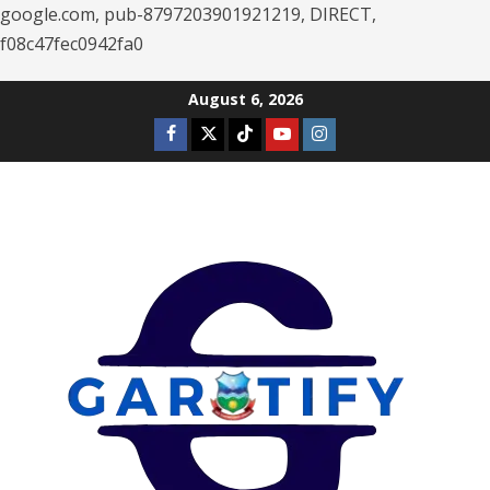
google.com, pub-8797203901921219, DIRECT,
f08c47fec0942fa0
Skip
August 6, 2026
to
Facebook
Twitter
Tiktok
Youtube
Instagram
content