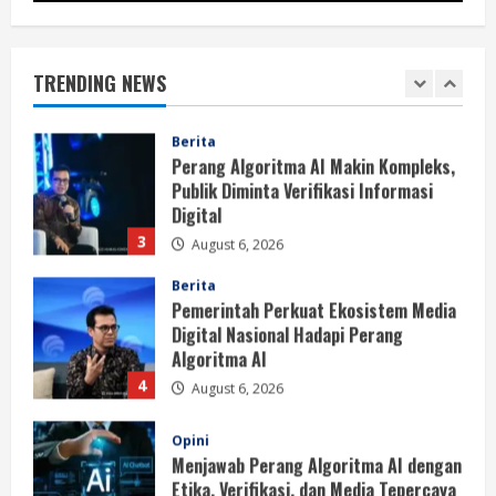
Berita
BMP Kecam Aksi KNPB, Serukan
Persatuan Demi Papua yang Kondusif
TRENDING NEWS
August 6, 2026
2
Berita
Perang Algoritma AI Makin Kompleks,
Publik Diminta Verifikasi Informasi
Digital
3
August 6, 2026
Berita
Pemerintah Perkuat Ekosistem Media
Digital Nasional Hadapi Perang
Algoritma AI
4
August 6, 2026
Opini
Menjawab Perang Algoritma AI dengan
Etika, Verifikasi, dan Media Tepercaya