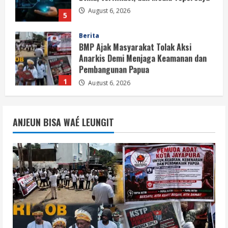
August 6, 2026
5
Berita
BMP Ajak Masyarakat Tolak Aksi
Anarkis Demi Menjaga Keamanan dan
Pembangunan Papua
1
August 6, 2026
Berita
BMP Kecam Aksi KNPB, Serukan
ANJEUN BISA WAÉ LEUNGIT
Persatuan Demi Papua yang Kondusif
August 6, 2026
2
Berita
Perang Algoritma AI Makin Kompleks,
Publik Diminta Verifikasi Informasi
Digital
3
August 6, 2026