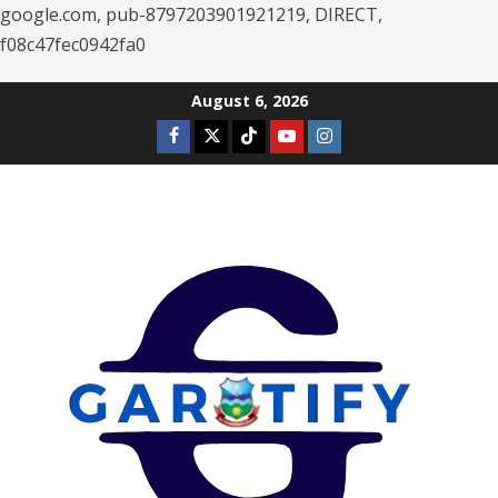
google.com, pub-8797203901921219, DIRECT,
f08c47fec0942fa0
Skip
August 6, 2026
to
Facebook
Twitter
Tiktok
Youtube
Instagram
content