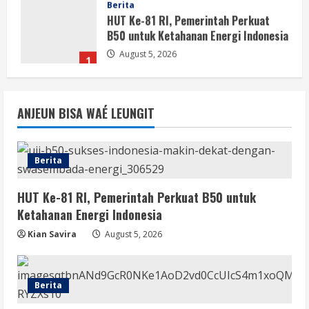
HUT Ke-81 RI, Pemerintah Perkuat
B50 untuk Ketahanan Energi Indonesia
August 5, 2026
1
Berita
B50 Jadi Momentum Kemerdekaan
ANJEUN BISA WAÉ LEUNGIT
Energi dari Ketergantungan Impor
Minyak
2
August 5, 2026
Berita
Opini
HUT Ke-81 RI, B50 dan Agenda Besar
HUT Ke-81 RI, Pemerintah Perkuat B50 untuk
Membebaskan Indonesia dari
Ketahanan Energi Indonesia
Ketergantungan BBM Impor
3
Kian Savira
August 5, 2026
August 5, 2026
Opini
B50 Langkah Strategis Menuju
Berita
Kemerdekaan Energi Indonesia