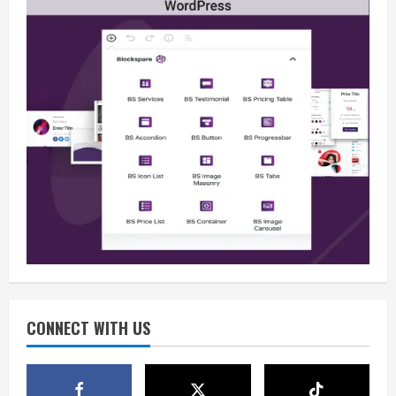
Berita
B50 Jadi Momentum Kemerdekaan
Energi dari Ketergantungan Impor
Minyak
2
August 5, 2026
Opini
HUT Ke-81 RI, B50 dan Agenda Besar
Membebaskan Indonesia dari
Ketergantungan BBM Impor
CONNECT WITH US
3
August 5, 2026
Opini