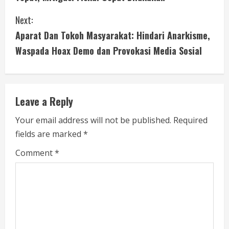
n
Next:
t
Aparat Dan Tokoh Masyarakat: Hindari Anarkisme,
i
Waspada Hoax Demo dan Provokasi Media Sosial
n
u
Leave a Reply
e
Your email address will not be published.
Required
fields are marked
*
R
Comment
*
e
a
d
i