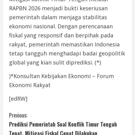
RAPBN 2026 menjadi bukti keseriusan
pemerintah dalam menjaga stabilitas
ekonomi nasional. Dengan perencanaan
fiskal yang responsif dan berpihak pada
rakyat, pemerintah memastikan Indonesia
tetap tangguh menghadapi badai geopolitik
global yang kian sulit diprediksi. (*)
)*Konsultan Kebijakan Ekonomi – Forum
Ekonomi Rakyat
[edRW]
C
Previous:
Prediksi Pemerintah Soal Konflik Timur Tengah
o
Tepat, Mitigasi Fiskal Cepat Dilakukan