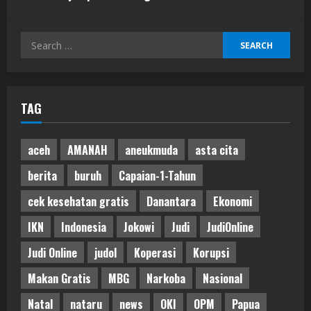
Search
for:
TAG
aceh
AMANAH
aneukmuda
asta cita
berita
buruh
Capaian-1-Tahun
cek kesehatan gratis
Danantara
Ekonomi
IKN
Indonesia
Jokowi
Judi
JudiOnline
Judi Online
judol
Koperasi
Korupsi
Makan Gratis
MBG
Narkoba
Nasional
Natal
nataru
news
OKI
OPM
Papua