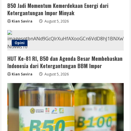
August 5, 2026
B50 Jadi Momentum Kemerdekaan Energi dari
4
Ketergantungan Impor Minyak
Berita
Kian Savira
August 5, 2026
Sekolah Rakyat Masuk Kajian
Evidence-Based Policy untuk
Penyempurnaan Program
Opini
5
August 5, 2026
HUT Ke-81 RI, B50 dan Agenda Besar Membebaskan
Indonesia dari Ketergantungan BBM Impor
Kian Savira
August 5, 2026