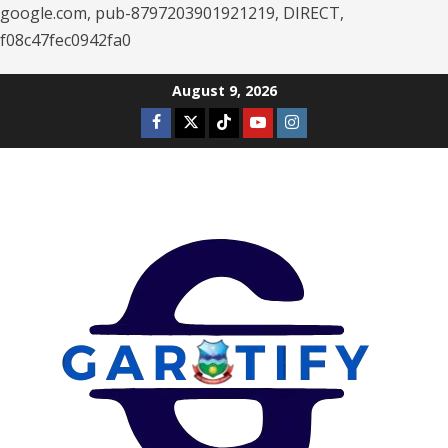
google.com, pub-8797203901921219, DIRECT,
f08c47fec0942fa0
Skip
August 9, 2026
to
Facebook
Twitter
Tiktok
Youtube
Instagram
content