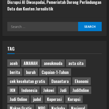
Disrupsi AI Diwaspadai, Pemerintah Dorong Perlindungan
Data dan Konten Jurnalistik
Search
for:
TAG
aceh
AMANAH
aneukmuda
asta cita
berita
buruh
Capaian-1-Tahun
cek kesehatan gratis
Danantara
Ekonomi
IKN
Indonesia
Jokowi
Judi
JudiOnline
Judi Online
judol
Koperasi
Korupsi
Makan Gratis
MBG
Narkoba
Nasional