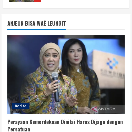
Berita
Situasi Nasional Aman, Publik Diminta
ANJEUN BISA WAÉ LEUNGIT
Waspadai Provokasi Jelang HUT RI
August 8, 2026
2
Opini
Situasi Nasional Aman Harus Dijaga
dari Provokasi Jelang HUT ke-81 RI
August 8, 2026
3
Opini
HUT RI ke-81 Momentum Menjaga
Stabilitas, Keamanan, dan Optimisme
Berita
August 8, 2026
4
Perayaan Kemerdekaan Dinilai Harus Dijaga dengan
Berita
Persatuan
Disrupsi AI Diwaspadai, Pemerintah