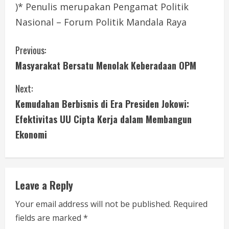
)* Penulis merupakan Pengamat Politik
Nasional – Forum Politik Mandala Raya
C
Previous:
Masyarakat Bersatu Menolak Keberadaan OPM
o
Next:
n
Kemudahan Berbisnis di Era Presiden Jokowi:
t
Efektivitas UU Cipta Kerja dalam Membangun
i
Ekonomi
n
u
Leave a Reply
e
Your email address will not be published.
Required
fields are marked
*
R