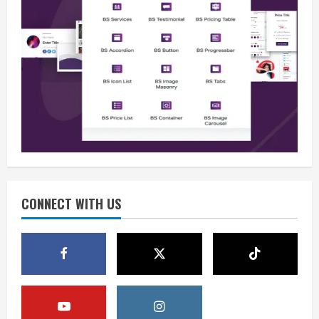
Berita
Situasi Nasional Aman, Publik Diminta
Waspadai Provokasi Jelang HUT RI
August 8, 2026
2
Opini
Situasi Nasional Aman Harus Dijaga
dari Provokasi Jelang HUT ke-81 RI
CONNECT WITH US
August 8, 2026
3
Opini
HUT RI ke-81 Momentum Menjaga
Stabilitas, Keamanan, dan Optimisme
August 8, 2026
4