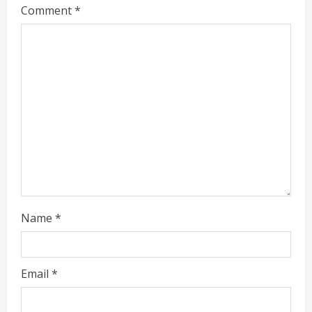
Comment
*
e
a
d
i
n
g
Name
*
Email
*