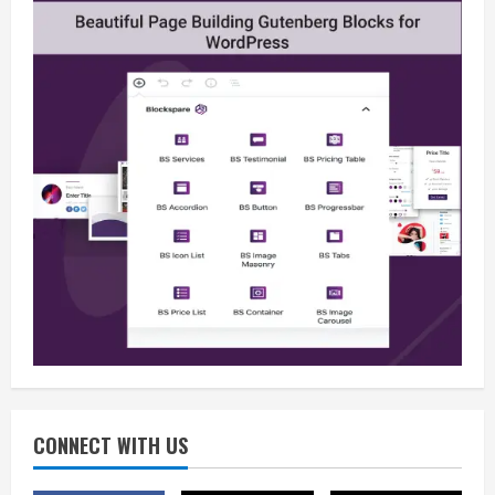
Berita
BMP Kecam Aksi KNPB, Serukan
Persatuan Demi Papua yang Kondusif
August 6, 2026
2
Berita
Perang Algoritma AI Makin Kompleks,
Publik Diminta Verifikasi Informasi
Digital
CONNECT WITH US
3
August 6, 2026