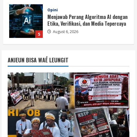
Berita
BMP Ajak Masyarakat Tolak Aksi
Anarkis Demi Menjaga Keamanan dan
Pembangunan Papua
1
August 6, 2026
Berita
BMP Kecam Aksi KNPB, Serukan
ANJEUN BISA WAÉ LEUNGIT
Persatuan Demi Papua yang Kondusif
August 6, 2026
2
Berita
Perang Algoritma AI Makin Kompleks,
Publik Diminta Verifikasi Informasi
Digital
3
August 6, 2026
Berita
Pemerintah Perkuat Ekosistem Media