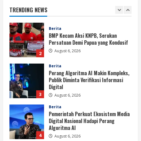
Persatuan Demi Papua yang Kondusif
TRENDING NEWS
August 6, 2026
2
Berita
Perang Algoritma AI Makin Kompleks,
Publik Diminta Verifikasi Informasi
Digital
3
August 6, 2026
Berita
Pemerintah Perkuat Ekosistem Media
Digital Nasional Hadapi Perang
Algoritma AI
4
August 6, 2026
Opini
Menjawab Perang Algoritma AI dengan
Etika, Verifikasi, dan Media Tepercaya
August 6, 2026
5