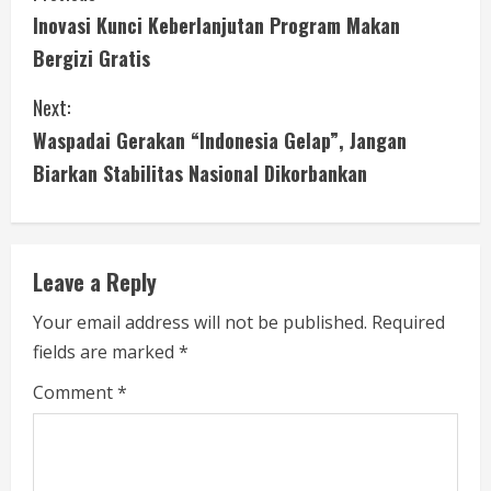
Inovasi Kunci Keberlanjutan Program Makan
o
Bergizi Gratis
n
Next:
t
Waspadai Gerakan “Indonesia Gelap”, Jangan
i
Biarkan Stabilitas Nasional Dikorbankan
n
u
Leave a Reply
e
Your email address will not be published.
Required
fields are marked
*
R
Comment
*
e
a