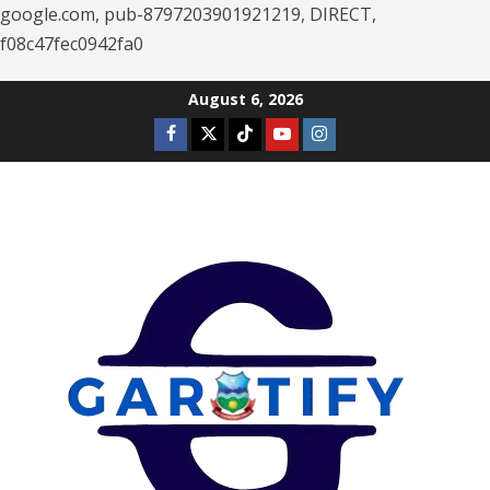
google.com, pub-8797203901921219, DIRECT,
f08c47fec0942fa0
Skip
August 6, 2026
to
Facebook
Twitter
Tiktok
Youtube
Instagram
content