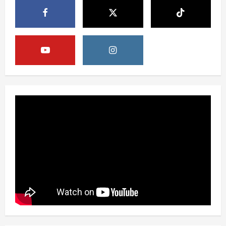
Berita
Pemerintah Perkuat Ekosistem Media
Digital Nasional Hadapi Perang
Algoritma AI
4
August 6, 2026
Opini
Menjawab Perang Algoritma AI dengan
Etika, Verifikasi, dan Media Tepercaya
August 6, 2026
5
Berita
BMP Ajak Masyarakat Tolak Aksi
Anarkis Demi Menjaga Keamanan dan
Pembangunan Papua
1
August 6, 2026
Berita
BMP Kecam Aksi KNPB, Serukan