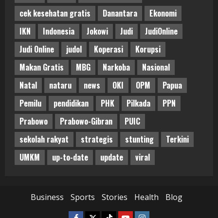
cek kesehatan gratis
Danantara
Ekonomi
IKN
Indonesia
Jokowi
Judi
JudiOnline
Judi Online
judol
Koperasi
Korupsi
Makan Gratis
MBG
Narkoba
Nasional
Natal
nataru
news
OKI
OPM
Papua
Pemilu
pendidikan
PHK
Pilkada
PPN
Prabowo
Prabowo-Gibran
PUIC
sekolah rakyat
strategis
stunting
Terkini
UMKM
up-to-date
update
viral
Business
Sports
Stories
Health
Blog
Facebook
Twitter
Tiktok
Youtube
Instagram