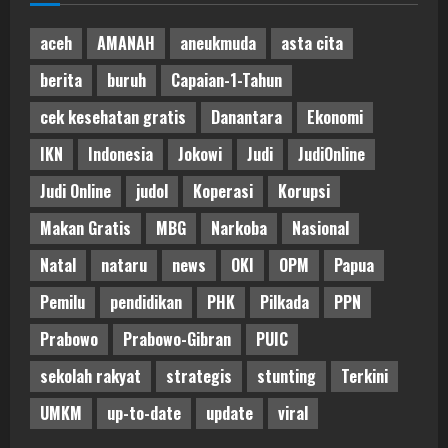
aceh
AMANAH
aneukmuda
asta cita
berita
buruh
Capaian-1-Tahun
cek kesehatan gratis
Danantara
Ekonomi
IKN
Indonesia
Jokowi
Judi
JudiOnline
Judi Online
judol
Koperasi
Korupsi
Makan Gratis
MBG
Narkoba
Nasional
Natal
nataru
news
OKI
OPM
Papua
Pemilu
pendidikan
PHK
Pilkada
PPN
Prabowo
Prabowo-Gibran
PUIC
sekolah rakyat
strategis
stunting
Terkini
UMKM
up-to-date
update
viral