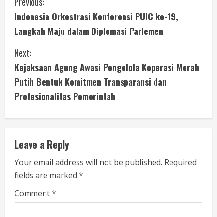
C
Previous:
Indonesia Orkestrasi Konferensi PUIC ke-19,
o
Langkah Maju dalam Diplomasi Parlemen
n
Next:
t
Kejaksaan Agung Awasi Pengelola Koperasi Merah
i
Putih Bentuk Komitmen Transparansi dan
Profesionalitas Pemerintah
n
u
e
Leave a Reply
R
Your email address will not be published.
Required
fields are marked
*
e
Comment
*
a