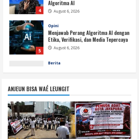
Menjawab Perang Algoritma AI dengan
Etika, Verifikasi, dan Media Tepercaya
August 6, 2026
5
Berita
BMP Ajak Masyarakat Tolak Aksi
Anarkis Demi Menjaga Keamanan dan
Pembangunan Papua
1
August 6, 2026
Berita
BMP Kecam Aksi KNPB, Serukan
ANJEUN BISA WAÉ LEUNGIT
Persatuan Demi Papua yang Kondusif
August 6, 2026
2
Berita
Perang Algoritma AI Makin Kompleks,
Publik Diminta Verifikasi Informasi
Digital