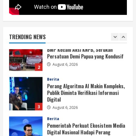
August 6, 2026
Berita
BMP Kecam Aksi KNPB, Serukan
Persatuan Demi Papua yang Kondusif
TRENDING NEWS
August 6, 2026
2
Berita
Perang Algoritma AI Makin Kompleks,
Publik Diminta Verifikasi Informasi
Digital
3
August 6, 2026
Berita
Pemerintah Perkuat Ekosistem Media
Digital Nasional Hadapi Perang
Algoritma AI
4
August 6, 2026
Opini