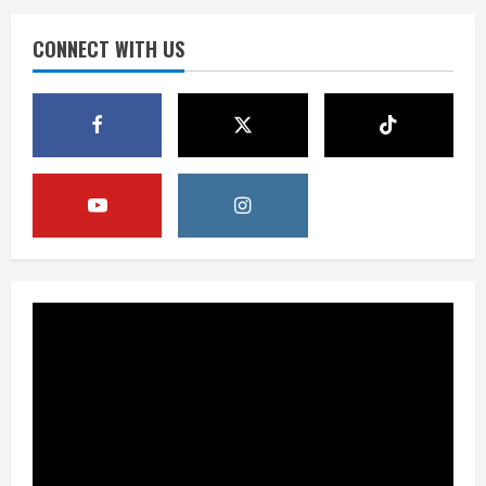
Publik Diminta Verifikasi Informasi
Digital
CONNECT WITH US
3
August 6, 2026
Berita
Pemerintah Perkuat Ekosistem Media
Digital Nasional Hadapi Perang
Algoritma AI
4
August 6, 2026
Opini
Menjawab Perang Algoritma AI dengan
Etika, Verifikasi, dan Media Tepercaya
August 6, 2026
5
Berita
BMP Ajak Masyarakat Tolak Aksi
Anarkis Demi Menjaga Keamanan dan
Pembangunan Papua
1