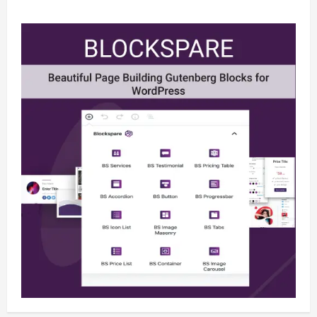
Berita
BMP Kecam Aksi KNPB, Serukan
Persatuan Demi Papua yang Kondusif
August 6, 2026
2
Berita
Perang Algoritma AI Makin Kompleks,