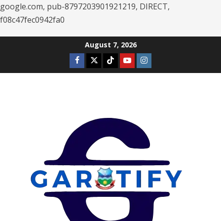
google.com, pub-8797203901921219, DIRECT,
f08c47fec0942fa0
Skip
August 7, 2026
to
Facebook
Twitter
Tiktok
Youtube
Instagram
content