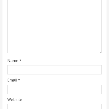
d
i
n
g
Name
*
Email
*
Website