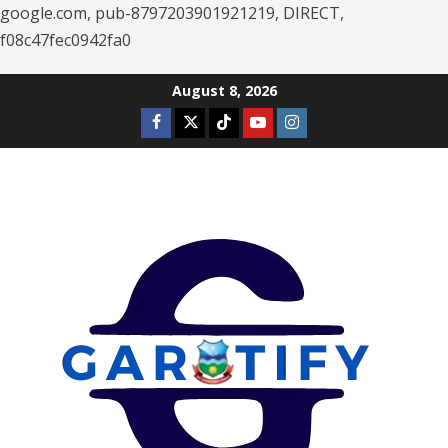
google.com, pub-8797203901921219, DIRECT,
f08c47fec0942fa0
Skip
August 8, 2026
to
Facebook
Twitter
Tiktok
Youtube
Instagram
content