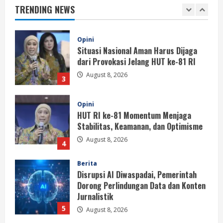
TRENDING NEWS
August 8, 2026
2
Opini
Situasi Nasional Aman Harus Dijaga
dari Provokasi Jelang HUT ke-81 RI
August 8, 2026
3
Opini
HUT RI ke-81 Momentum Menjaga
Stabilitas, Keamanan, dan Optimisme
August 8, 2026
4
Berita
Disrupsi AI Diwaspadai, Pemerintah
Dorong Perlindungan Data dan Konten
Jurnalistik
5
August 8, 2026