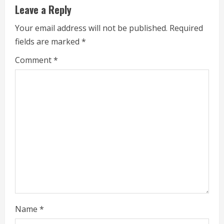
u
Leave a Reply
e
Your email address will not be published.
Required
fields are marked
*
R
Comment
*
e
a
d
i
n
g
Name
*