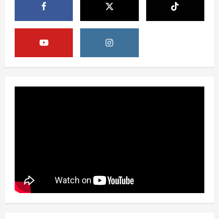
Opini
HUT RI ke-81 Momentum Menjaga
Stabilitas, Keamanan, dan Optimisme
August 8, 2026
4
Berita
Disrupsi AI Diwaspadai, Pemerintah
Dorong Perlindungan Data dan Konten
Jurnalistik
5
August 8, 2026
Berita
Perayaan Kemerdekaan Dinilai Harus
Dijaga dengan Persatuan
August 8, 2026
1
Berita
Situasi Nasional Aman, Publik Diminta
Waspadai Provokasi Jelang HUT RI