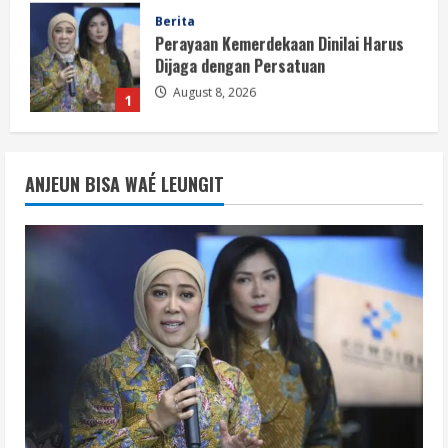
Berita
Perayaan Kemerdekaan Dinilai Harus
Dijaga dengan Persatuan
August 8, 2026
1
Berita
Situasi Nasional Aman, Publik Diminta
ANJEUN BISA WAÉ LEUNGIT
Waspadai Provokasi Jelang HUT RI
August 8, 2026
2
Opini
Situasi Nasional Aman Harus Dijaga
dari Provokasi Jelang HUT ke-81 RI
August 8, 2026
3
Opini
HUT RI ke-81 Momentum Menjaga