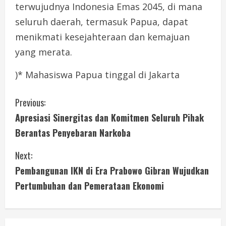
terwujudnya Indonesia Emas 2045, di mana
seluruh daerah, termasuk Papua, dapat
menikmati kesejahteraan dan kemajuan
yang merata.
)* Mahasiswa Papua tinggal di Jakarta
C
Previous:
Apresiasi Sinergitas dan Komitmen Seluruh Pihak
o
Berantas Penyebaran Narkoba
n
Next:
t
Pembangunan IKN di Era Prabowo Gibran Wujudkan
i
Pertumbuhan dan Pemerataan Ekonomi
n