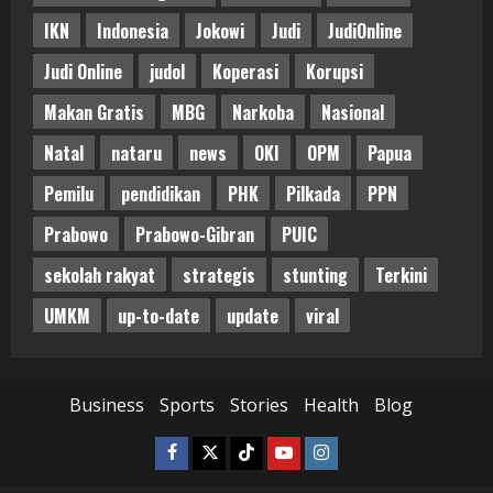
IKN
Indonesia
Jokowi
Judi
JudiOnline
Judi Online
judol
Koperasi
Korupsi
Makan Gratis
MBG
Narkoba
Nasional
Natal
nataru
news
OKI
OPM
Papua
Pemilu
pendidikan
PHK
Pilkada
PPN
Prabowo
Prabowo-Gibran
PUIC
sekolah rakyat
strategis
stunting
Terkini
UMKM
up-to-date
update
viral
Business
Sports
Stories
Health
Blog
Facebook
Twitter
Tiktok
Youtube
Instagram