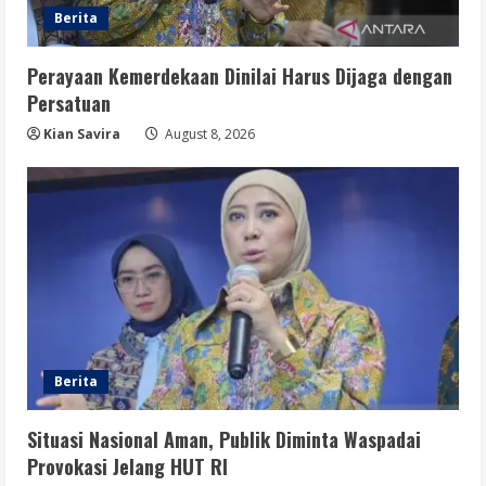
Stabilitas, Keamanan, dan Optimisme
Berita
August 8, 2026
4
Perayaan Kemerdekaan Dinilai Harus Dijaga dengan
Berita
Persatuan
Disrupsi AI Diwaspadai, Pemerintah
Dorong Perlindungan Data dan Konten
Kian Savira
August 8, 2026
Jurnalistik
5
August 8, 2026
Berita
Situasi Nasional Aman, Publik Diminta Waspadai
Provokasi Jelang HUT RI