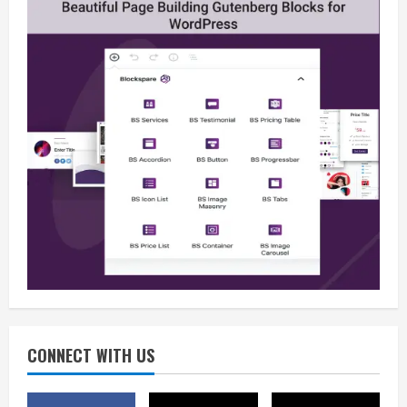
Berita
Situasi Nasional Aman, Publik Diminta
Waspadai Provokasi Jelang HUT RI
August 8, 2026
2
Opini
Situasi Nasional Aman Harus Dijaga
dari Provokasi Jelang HUT ke-81 RI
CONNECT WITH US
August 8, 2026
3