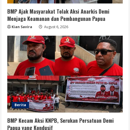
4
August 6, 2026
BMP Ajak Masyarakat Tolak Aksi Anarkis Demi
Menjaga Keamanan dan Pembangunan Papua
Opini
Menjawab Perang Algoritma AI dengan
Kian Savira
August 6, 2026
Etika, Verifikasi, dan Media Tepercaya
August 6, 2026
5
Berita
BMP Kecam Aksi KNPB, Serukan Persatuan Demi
Papua yang Kondusif