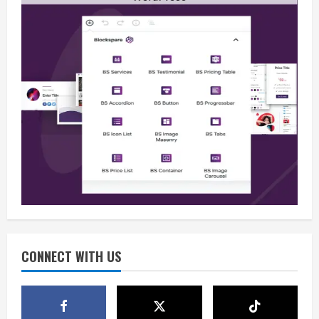
Berita
BMP Kecam Aksi KNPB, Serukan
Persatuan Demi Papua yang Kondusif
August 6, 2026
2
Berita
Perang Algoritma AI Makin Kompleks,
Publik Diminta Verifikasi Informasi
Digital
CONNECT WITH US
3
August 6, 2026
Berita
Pemerintah Perkuat Ekosistem Media