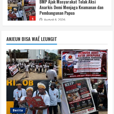
BMP Ajak Masyarakat Tolak Aksi
Anarkis Demi Menjaga Keamanan dan
Pembangunan Papua
1
August 6, 2026
Berita
BMP Kecam Aksi KNPB, Serukan
ANJEUN BISA WAÉ LEUNGIT
Persatuan Demi Papua yang Kondusif
August 6, 2026
2
Berita
Perang Algoritma AI Makin Kompleks,
Publik Diminta Verifikasi Informasi
Digital
3
August 6, 2026
Berita
Pemerintah Perkuat Ekosistem Media
Digital Nasional Hadapi Perang
Algoritma AI
Berita