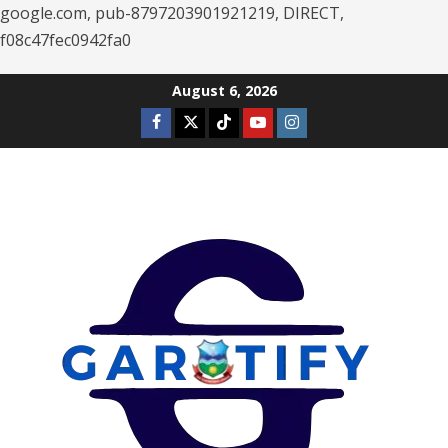
google.com, pub-8797203901921219, DIRECT,
f08c47fec0942fa0
Skip
August 6, 2026
to
Facebook
Twitter
Tiktok
Youtube
Instagram
content