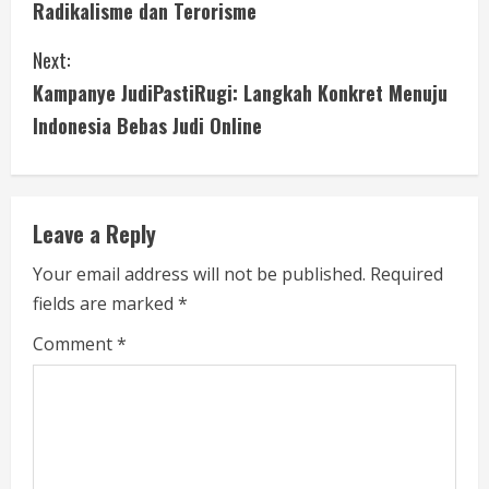
Radikalisme dan Terorisme
n
Next:
t
Kampanye JudiPastiRugi: Langkah Konkret Menuju
i
Indonesia Bebas Judi Online
n
u
Leave a Reply
e
Your email address will not be published.
Required
fields are marked
*
R
Comment
*
e
a
d