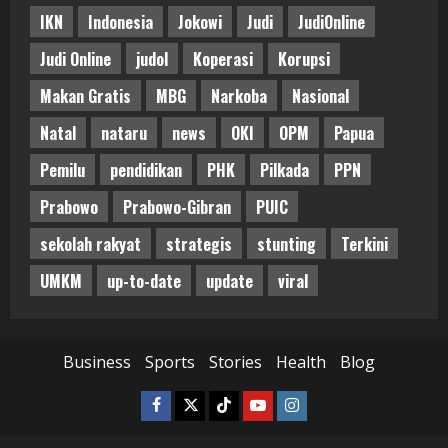
IKN
Indonesia
Jokowi
Judi
JudiOnline
Judi Online
judol
Koperasi
Korupsi
Makan Gratis
MBG
Narkoba
Nasional
Natal
nataru
news
OKI
OPM
Papua
Pemilu
pendidikan
PHK
Pilkada
PPN
Prabowo
Prabowo-Gibran
PUIC
sekolah rakyat
strategis
stunting
Terkini
UMKM
up-to-date
update
viral
Business
Sports
Stories
Health
Blog
Facebook
Twitter
Tiktok
Youtube
Instagram