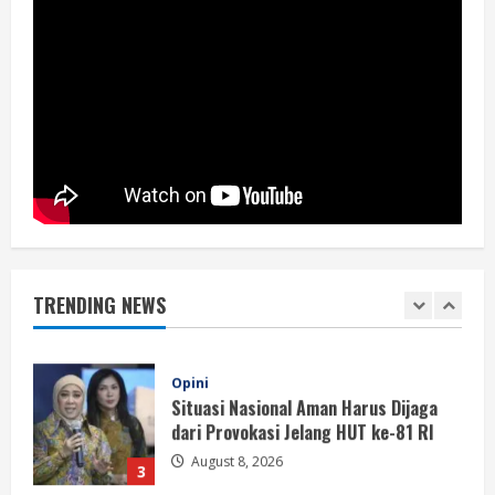
Jurnalistik
5
August 8, 2026
Berita
Perayaan Kemerdekaan Dinilai Harus
Dijaga dengan Persatuan
August 8, 2026
1
Berita
Situasi Nasional Aman, Publik Diminta
Waspadai Provokasi Jelang HUT RI
TRENDING NEWS
August 8, 2026
2
Opini
Situasi Nasional Aman Harus Dijaga
dari Provokasi Jelang HUT ke-81 RI
August 8, 2026
3