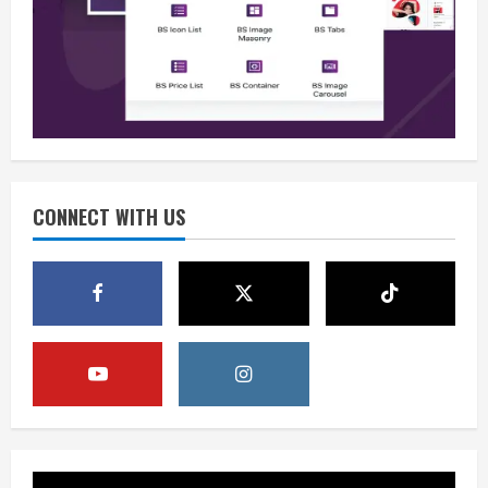
Berita
Situasi Nasional Aman, Publik Diminta
Waspadai Provokasi Jelang HUT RI
August 8, 2026
2
Opini
Situasi Nasional Aman Harus Dijaga
dari Provokasi Jelang HUT ke-81 RI
CONNECT WITH US
August 8, 2026
3
Opini
HUT RI ke-81 Momentum Menjaga
Stabilitas, Keamanan, dan Optimisme
August 8, 2026
4
Berita
Disrupsi AI Diwaspadai, Pemerintah
Dorong Perlindungan Data dan Konten