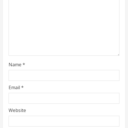
d
i
n
g
Name
*
Email
*
Website