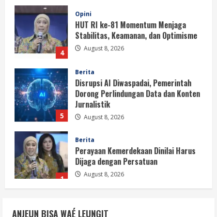
Opini
HUT RI ke-81 Momentum Menjaga
Stabilitas, Keamanan, dan Optimisme
August 8, 2026
4
Berita
Disrupsi AI Diwaspadai, Pemerintah
Dorong Perlindungan Data dan Konten
Jurnalistik
5
August 8, 2026
Berita
Perayaan Kemerdekaan Dinilai Harus
Dijaga dengan Persatuan
August 8, 2026
1
Berita
Situasi Nasional Aman, Publik Diminta
ANJEUN BISA WAÉ LEUNGIT