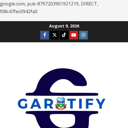
google.com, pub-8797203901921219, DIRECT,
f08c47fec0942fa0
Skip
August 9, 2026
to
Facebook
Twitter
Tiktok
Youtube
Instagram
content