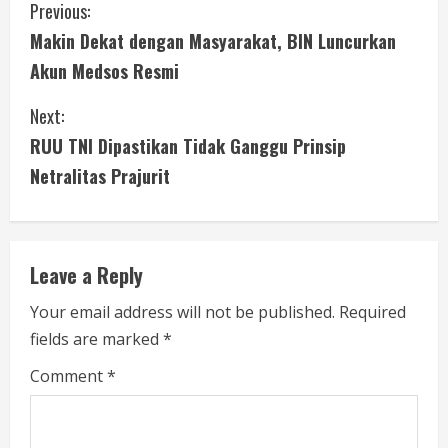
C
Previous:
Makin Dekat dengan Masyarakat, BIN Luncurkan
o
Akun Medsos Resmi
n
Next:
t
RUU TNI Dipastikan Tidak Ganggu Prinsip
i
Netralitas Prajurit
n
u
Leave a Reply
e
Your email address will not be published.
Required
fields are marked
*
R
Comment
*
e
a