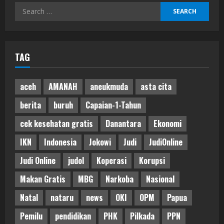
Search
for:
TAG
aceh
AMANAH
aneukmuda
asta cita
berita
buruh
Capaian-1-Tahun
cek kesehatan gratis
Danantara
Ekonomi
IKN
Indonesia
Jokowi
Judi
JudiOnline
Judi Online
judol
Koperasi
Korupsi
Makan Gratis
MBG
Narkoba
Nasional
Natal
nataru
news
OKI
OPM
Papua
Pemilu
pendidikan
PHK
Pilkada
PPN