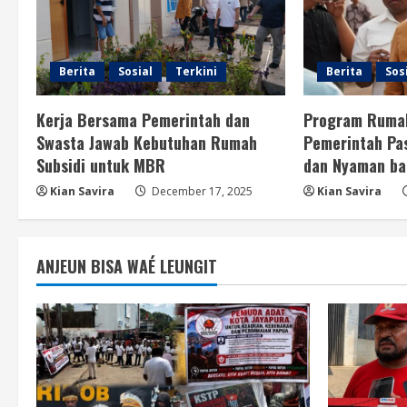
Berita
Sosial
Terkini
Berita
Sos
Kerja Bersama Pemerintah dan
Program Rumah
Swasta Jawab Kebutuhan Rumah
Pemerintah Pa
Subsidi untuk MBR
dan Nyaman b
Kian Savira
December 17, 2025
Kian Savira
ANJEUN BISA WAÉ LEUNGIT