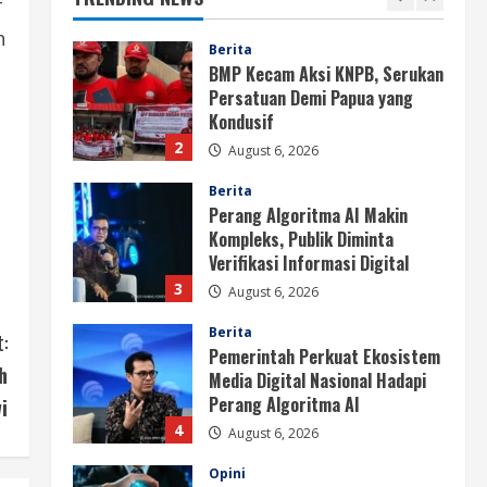
BMP Kecam Aksi KNPB, Serukan
f
Persatuan Demi Papua yang
h
Kondusif
2
August 6, 2026
Berita
Perang Algoritma AI Makin
Kompleks, Publik Diminta
Verifikasi Informasi Digital
3
August 6, 2026
Berita
Pemerintah Perkuat Ekosistem
Media Digital Nasional Hadapi
Perang Algoritma AI
:
4
August 6, 2026
h
Opini
i
Menjawab Perang Algoritma AI
dengan Etika, Verifikasi, dan
Media Tepercaya