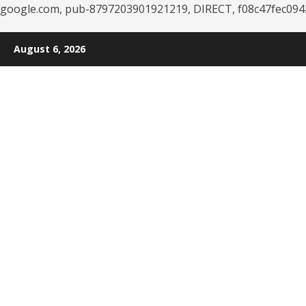
google.com, pub-8797203901921219, DIRECT, f08c47fec094
Skip
August 6, 2026
to
content