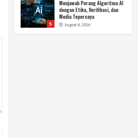
5
August 6, 2026
Berita
BMP Ajak Masyarakat Tolak
Aksi Anarkis Demi Menjaga
Keamanan dan Pembangunan
Papua
1
August 6, 2026
Berita
BMP Kecam Aksi KNPB, Serukan
Persatuan Demi Papua yang
Kondusif
2
August 6, 2026
Berita
Perang Algoritma AI Makin
Kompleks, Publik Diminta
Verifikasi Informasi Digital
3
August 6, 2026
Berita