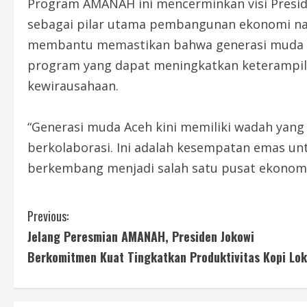
Program AMANAH ini mencerminkan visi Presid
sebagai pilar utama pembangunan ekonomi nas
membantu memastikan bahwa generasi muda Ace
program yang dapat meningkatkan keterampilan
kewirausahaan.
“Generasi muda Aceh kini memiliki wadah yang l
berkolaborasi. Ini adalah kesempatan emas un
berkembang menjadi salah satu pusat ekonomi k
C
Previous:
Jelang Peresmian AMANAH, Presiden Jokowi
o
Berkomitmen Kuat Tingkatkan Produktivitas Kopi Lok
n
t