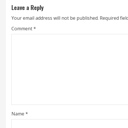
Leave a Reply
i
Your email address will not be published.
Required fie
n
Comment
*
u
e
R
e
a
d
i
Name
*
n