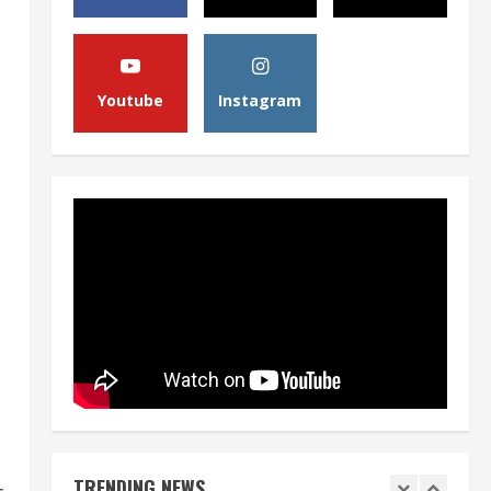
Berita
Pemerintah Perkuat Ekosistem
Media Digital Nasional Hadapi
Youtube
Instagram
Perang Algoritma AI
4
August 6, 2026
Opini
Menjawab Perang Algoritma AI
dengan Etika, Verifikasi, dan
Media Tepercaya
5
August 6, 2026
Berita
BMP Ajak Masyarakat Tolak
Aksi Anarkis Demi Menjaga
Keamanan dan Pembangunan
Papua
1
August 6, 2026
Berita
TRENDING NEWS