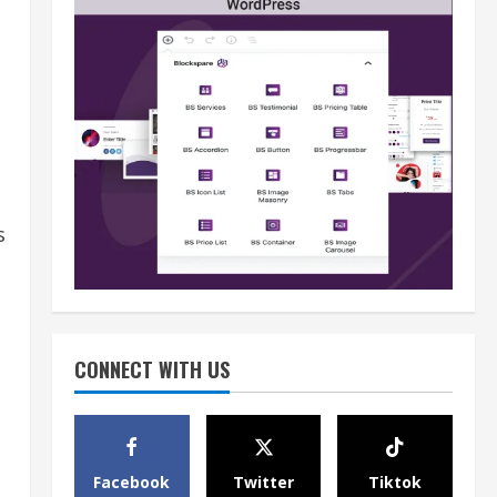
s
Berita
BMP Kecam Aksi KNPB, Serukan
Persatuan Demi Papua yang
Kondusif
2
August 6, 2026
CONNECT WITH US
Berita
Perang Algoritma AI Makin
a
Kompleks, Publik Diminta
Verifikasi Informasi Digital
Facebook
Twitter
Tiktok
3
August 6, 2026