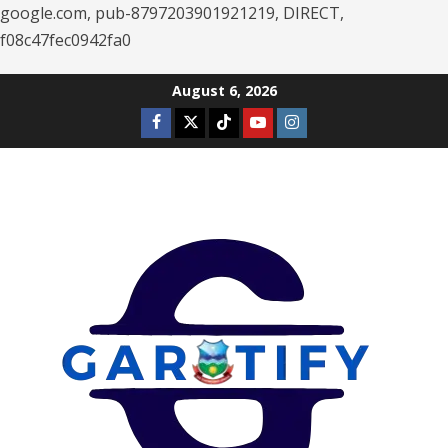
google.com, pub-8797203901921219, DIRECT,
f08c47fec0942fa0
Skip
August 6, 2026
to
Facebook
Twitter
Tiktok
Youtube
Instagram
content