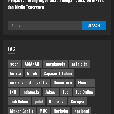
Menjawab Perang Algoritma AI dengan Etika, Verifikasi,
dan Media Tepercaya
Search
for:
TAG
aceh
AMANAH
aneukmuda
asta cita
berita
buruh
Capaian-1-Tahun
cek kesehatan gratis
Danantara
Ekonomi
IKN
Indonesia
Jokowi
Judi
JudiOnline
Judi Online
judol
Koperasi
Korupsi
Makan Gratis
MBG
Narkoba
Nasional