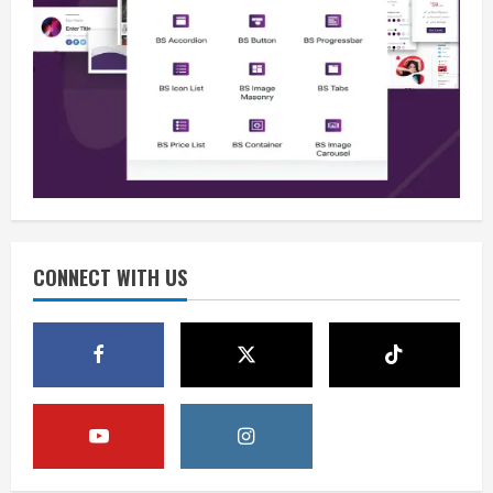
Berita
BMP Kecam Aksi KNPB, Serukan
Persatuan Demi Papua yang Kondusif
August 6, 2026
2
Berita
Perang Algoritma AI Makin Kompleks,
Publik Diminta Verifikasi Informasi
Digital
CONNECT WITH US
3
August 6, 2026
Berita
Pemerintah Perkuat Ekosistem Media
Digital Nasional Hadapi Perang
Algoritma AI
4
August 6, 2026
Opini