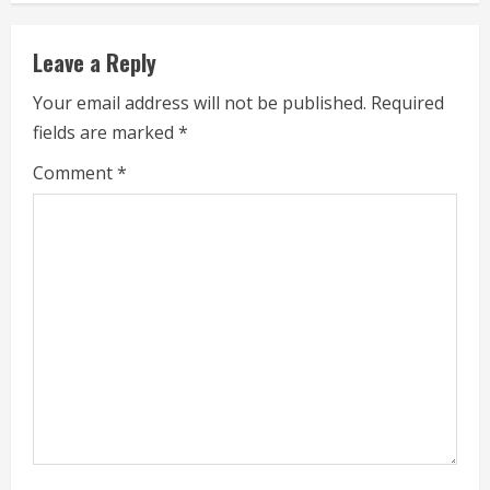
n
u
Leave a Reply
e
Your email address will not be published.
Required
fields are marked
*
R
Comment
*
e
a
d
i
n
g