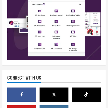
Opini
Jelang Hari Kemerdekaan, Mari Jaga
Keamanan dan Persatuan
August 9, 2026
2
Berita
Waspadai Provokasi, Situasi Nasional
Aman Jelang HUT ke-81 RI
CONNECT WITH US
August 9, 2026
3
Berita
Isu Keamanan Jelang HUT RI Ditepis,
Situasi Nasional Dipastikan Kondusif