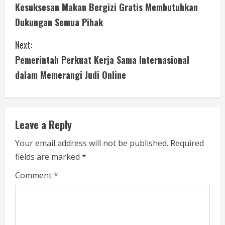
Kesuksesan Makan Bergizi Gratis Membutuhkan
o
Dukungan Semua Pihak
n
Next:
t
Pemerintah Perkuat Kerja Sama Internasional
i
dalam Memerangi Judi Online
n
u
Leave a Reply
e
Your email address will not be published.
Required
fields are marked
*
R
Comment
*
e
a