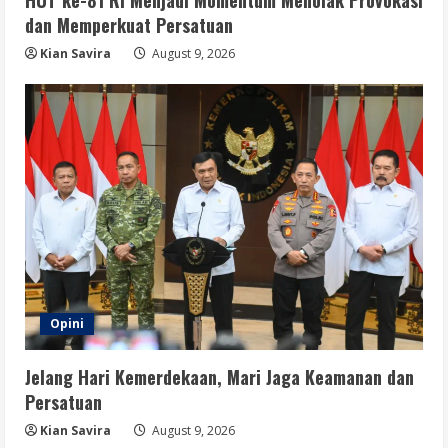
HUT ke-81 RI Menjadi Momentum Menolak Provokasi
Opini
dan Memperkuat Persatuan
HUT RI ke-81 Harus Dirayakan dengan
Fakta, Bukan Hoaks yang Memecah
Kian Savira
August 9, 2026
Belah
5
August 9, 2026
Opini
Jelang Hari Kemerdekaan, Mari Jaga Keamanan dan
Persatuan
Kian Savira
August 9, 2026