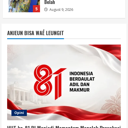
Persatuan
1
August 9, 2026
Opini
Jelang Hari Kemerdekaan, Mari Jaga
ANJEUN BISA WAÉ LEUNGIT
Keamanan dan Persatuan
August 9, 2026
2
Berita
Waspadai Provokasi, Situasi Nasional
Aman Jelang HUT ke-81 RI
August 9, 2026
3
Berita
Isu Keamanan Jelang HUT RI Ditepis,
Situasi Nasional Dipastikan Kondusif
Opini
August 9, 2026
4