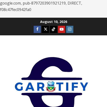
google.com, pub-8797203901921219, DIRECT,
f08c47fec0942fa0
Skip
August 10, 2026
to
Facebook
Twitter
Tiktok
Youtube
Instagram
content