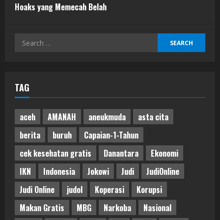
Hoaks yang Memecah Belah
Search
for:
TAG
aceh
AMANAH
aneukmuda
asta cita
berita
buruh
Capaian-1-Tahun
cek kesehatan gratis
Danantara
Ekonomi
IKN
Indonesia
Jokowi
Judi
JudiOnline
Judi Online
judol
Koperasi
Korupsi
Makan Gratis
MBG
Narkoba
Nasional