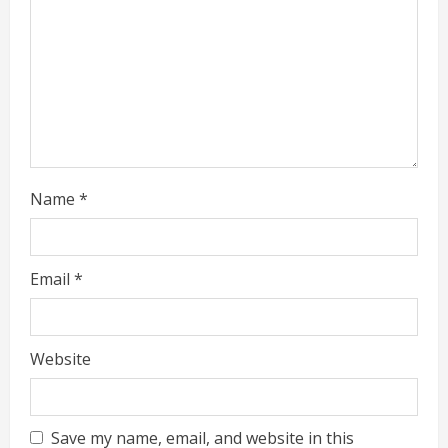
d
i
n
g
Name
*
Email
*
Website
Save my name, email, and website in this