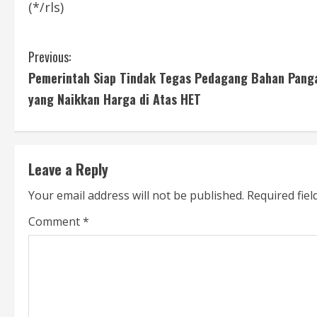
(*/rls)
C
Previous:
Pemerintah Siap Tindak Tegas Pedagang Bahan Pang
o
yang Naikkan Harga di Atas HET
n
t
Leave a Reply
i
Your email address will not be published.
Required fie
n
Comment
*
u
e
R