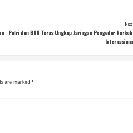
Next
an
Polri dan BNN Terus Ungkap Jaringan Pengedar Narkob
Internasiona
lds are marked
*