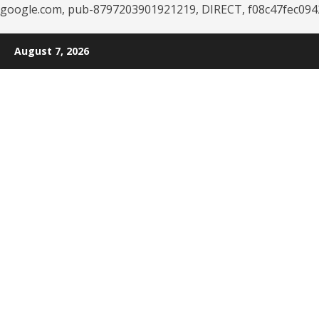
google.com, pub-8797203901921219, DIRECT, f08c47fec094
Skip
August 7, 2026
to
content