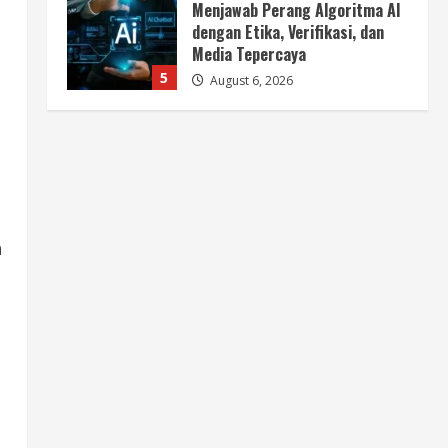
Media Tepercaya
5
August 6, 2026
Berita
BMP Ajak Masyarakat Tolak
Aksi Anarkis Demi Menjaga
Keamanan dan Pembangunan
Papua
1
August 6, 2026
Berita
BMP Kecam Aksi KNPB, Serukan
n
Persatuan Demi Papua yang
Kondusif
2
August 6, 2026
Berita
Perang Algoritma AI Makin
Kompleks, Publik Diminta
Verifikasi Informasi Digital
3
August 6, 2026