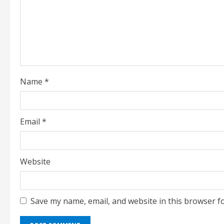
e
a
d
i
Name
*
n
g
Email
*
Website
Save my name, email, and website in this browser f