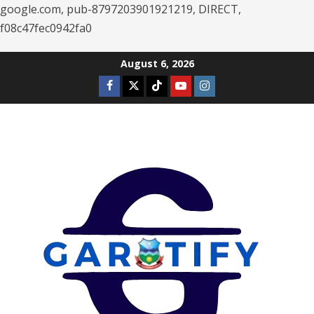
google.com, pub-8797203901921219, DIRECT,
f08c47fec0942fa0
Skip
August 6, 2026
to
Facebook
Twitter
Tiktok
Youtube
Instagram
content