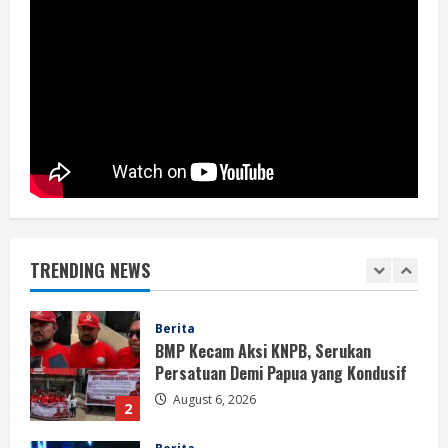
August 6, 2026
5
Berita
BMP Ajak Masyarakat Tolak Aksi
Anarkis Demi Menjaga Keamanan dan
Pembangunan Papua
1
August 6, 2026
Berita
BMP Kecam Aksi KNPB, Serukan
Persatuan Demi Papua yang Kondusif
TRENDING NEWS
August 6, 2026
2
Berita
Perang Algoritma AI Makin Kompleks,
Publik Diminta Verifikasi Informasi
Digital
3
August 6, 2026