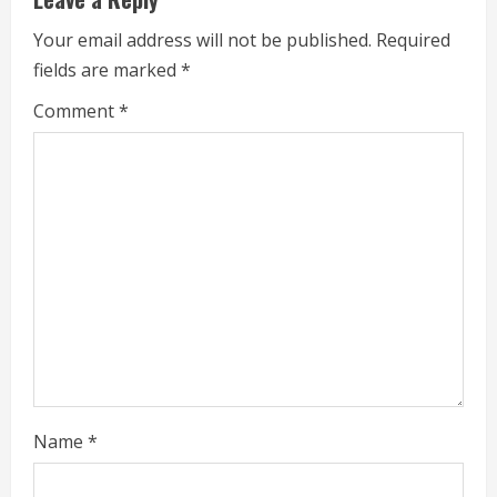
e
Your email address will not be published.
Required
fields are marked
*
R
Comment
*
e
a
d
i
n
g
Name
*