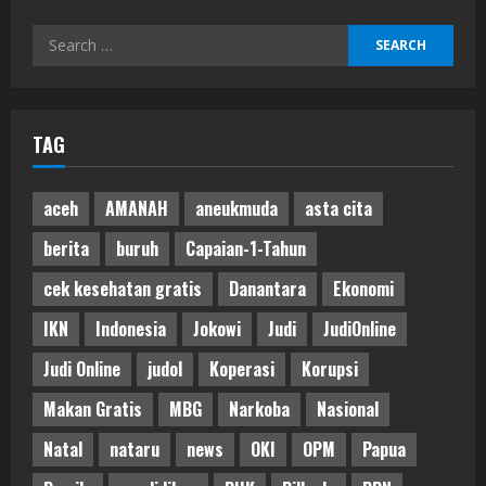
Search
for:
TAG
aceh
AMANAH
aneukmuda
asta cita
berita
buruh
Capaian-1-Tahun
cek kesehatan gratis
Danantara
Ekonomi
IKN
Indonesia
Jokowi
Judi
JudiOnline
Judi Online
judol
Koperasi
Korupsi
Makan Gratis
MBG
Narkoba
Nasional
Natal
nataru
news
OKI
OPM
Papua