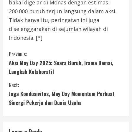
bakal digelar di Monas dengan estimasi
200.000 buruh terjun langsung dalam aksi.
Tidak hanya itu, peringatan ini juga
diselenggarakan di sejumlah wilayah di
Indonesia. [*]
C
Previous:
Aksi May Day 2025: Suara Buruh, Irama Damai,
o
Langkah Kolaboratif
n
Next:
t
Jaga Kondusivitas, May Day Momentum Perkuat
i
Sinergi Pekerja dan Dunia Usaha
n
u
Leave a Reply