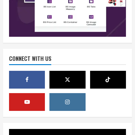
BMP Kecam Aksi KNPB, Serukan
Persatuan Demi Papua yang Kondusif
August 6, 2026
2
Berita
Perang Algoritma AI Makin Kompleks,
Publik Diminta Verifikasi Informasi
Digital
CONNECT WITH US
3
August 6, 2026
Berita
Pemerintah Perkuat Ekosistem Media
Digital Nasional Hadapi Perang
Algoritma AI
4
August 6, 2026
Opini
Menjawab Perang Algoritma AI dengan
Etika, Verifikasi, dan Media Tepercaya