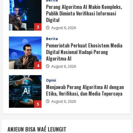
Berita
Pemerintah Perkuat Ekosistem Media
Digital Nasional Hadapi Perang
Algoritma AI
4
August 6, 2026
Opini
Menjawab Perang Algoritma AI dengan
Etika, Verifikasi, dan Media Tepercaya
August 6, 2026
5
Berita
BMP Ajak Masyarakat Tolak Aksi
Anarkis Demi Menjaga Keamanan dan
Pembangunan Papua
1
August 6, 2026
Berita
BMP Kecam Aksi KNPB, Serukan
ANJEUN BISA WAÉ LEUNGIT
Persatuan Demi Papua yang Kondusif