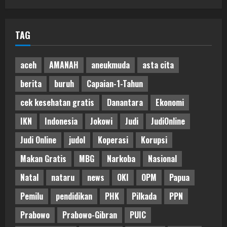
TAG
aceh
AMANAH
aneukmuda
asta cita
berita
buruh
Capaian-1-Tahun
cek kesehatan gratis
Danantara
Ekonomi
IKN
Indonesia
Jokowi
Judi
JudiOnline
Judi Online
judol
Koperasi
Korupsi
Makan Gratis
MBG
Narkoba
Nasional
Natal
nataru
news
OKI
OPM
Papua
Pemilu
pendidikan
PHK
Pilkada
PPN
Prabowo
Prabowo-Gibran
PUIC