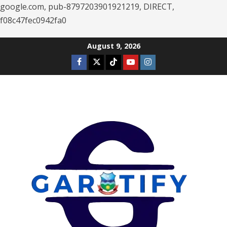
google.com, pub-8797203901921219, DIRECT,
f08c47fec0942fa0
Skip
August 9, 2026
to
Facebook
Twitter
Tiktok
Youtube
Instagram
content