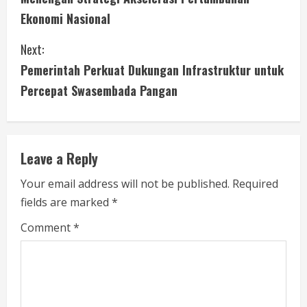
n
Ekonomi Nasional
t
Next:
i
Pemerintah Perkuat Dukungan Infrastruktur untuk
Percepat Swasembada Pangan
n
u
e
Leave a Reply
R
Your email address will not be published.
Required
fields are marked
*
e
Comment
*
a
d
i