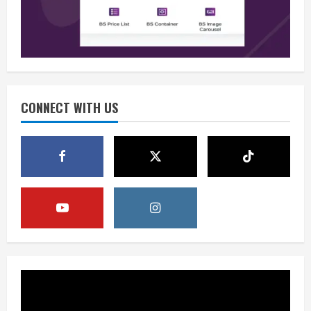
Waspadai Provokasi Jelang HUT RI
August 8, 2026
2
Opini
Situasi Nasional Aman Harus Dijaga
dari Provokasi Jelang HUT ke-81 RI
CONNECT WITH US
August 8, 2026
3
Opini
HUT RI ke-81 Momentum Menjaga
Stabilitas, Keamanan, dan Optimisme
August 8, 2026
4
Berita
Disrupsi AI Diwaspadai, Pemerintah
Dorong Perlindungan Data dan Konten
Jurnalistik
5
August 8, 2026