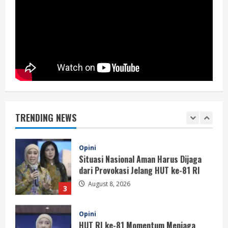
Berita
Perayaan Kemerdekaan Dinilai Harus
Dijaga dengan Persatuan
August 8, 2026
1
Berita
Situasi Nasional Aman, Publik Diminta
Waspadai Provokasi Jelang HUT RI
TRENDING NEWS
August 8, 2026
2
Opini
Situasi Nasional Aman Harus Dijaga
dari Provokasi Jelang HUT ke-81 RI
August 8, 2026
3
Opini
HUT RI ke-81 Momentum Menjaga