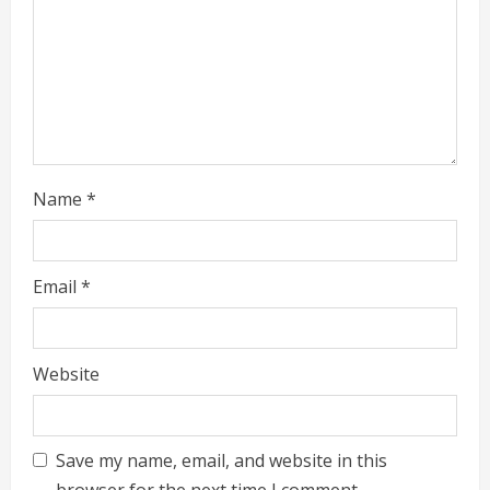
n
g
Name
*
Email
*
Website
Save my name, email, and website in this
browser for the next time I comment.