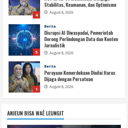
Stabilitas, Keamanan, dan Optimisme
August 8, 2026
4
Berita
Disrupsi AI Diwaspadai, Pemerintah
Dorong Perlindungan Data dan Konten
Jurnalistik
5
August 8, 2026
Berita
Perayaan Kemerdekaan Dinilai Harus
Dijaga dengan Persatuan
August 8, 2026
1
Berita
Situasi Nasional Aman, Publik Diminta
ANJEUN BISA WAÉ LEUNGIT
Waspadai Provokasi Jelang HUT RI
August 8, 2026
2