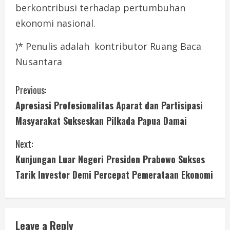
berkontribusi terhadap pertumbuhan
ekonomi nasional.
)* Penulis adalah kontributor Ruang Baca
Nusantara
C
Previous:
Apresiasi Profesionalitas Aparat dan Partisipasi
o
Masyarakat Sukseskan Pilkada Papua Damai
n
Next:
t
Kunjungan Luar Negeri Presiden Prabowo Sukses
i
Tarik Investor Demi Percepat Pemerataan Ekonomi
n
u
Leave a Reply