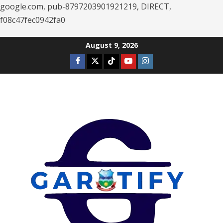
google.com, pub-8797203901921219, DIRECT,
f08c47fec0942fa0
Skip
August 9, 2026
to
Facebook
Twitter
Tiktok
Youtube
Instagram
content