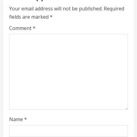
e
Your email address will not be published.
Required
fields are marked
*
R
Comment
*
e
a
d
i
n
g
Name
*