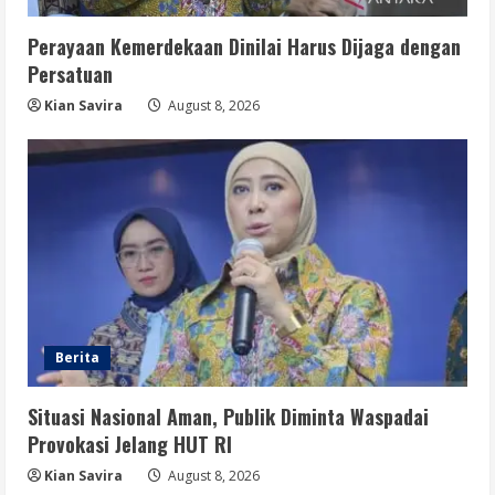
August 8, 2026
4
Perayaan Kemerdekaan Dinilai Harus Dijaga dengan
Berita
Persatuan
Disrupsi AI Diwaspadai, Pemerintah
Dorong Perlindungan Data dan Konten
Kian Savira
August 8, 2026
Jurnalistik
5
August 8, 2026
Berita
Situasi Nasional Aman, Publik Diminta Waspadai
Provokasi Jelang HUT RI
Kian Savira
August 8, 2026