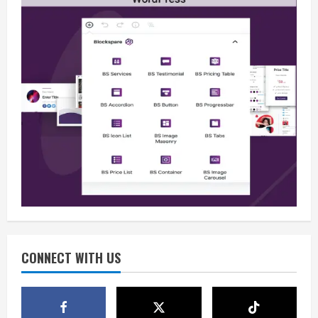
Berita
Situasi Nasional Aman, Publik Diminta
Waspadai Provokasi Jelang HUT RI
August 8, 2026
2
Opini
Situasi Nasional Aman Harus Dijaga
dari Provokasi Jelang HUT ke-81 RI
CONNECT WITH US
August 8, 2026
3
Opini