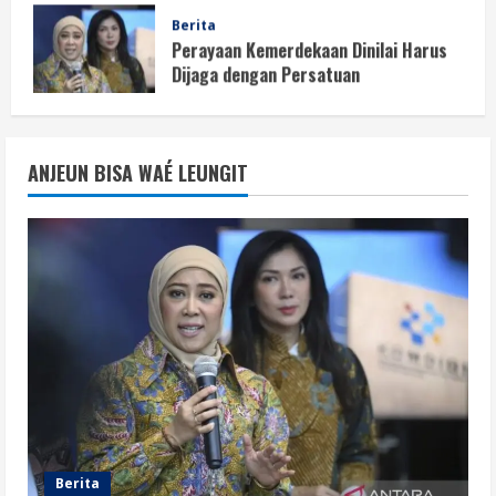
Perayaan Kemerdekaan Dinilai Harus
Dijaga dengan Persatuan
August 8, 2026
1
Berita
Situasi Nasional Aman, Publik Diminta
ANJEUN BISA WAÉ LEUNGIT
Waspadai Provokasi Jelang HUT RI
August 8, 2026
2
Opini
Situasi Nasional Aman Harus Dijaga
dari Provokasi Jelang HUT ke-81 RI
August 8, 2026
3
Opini
HUT RI ke-81 Momentum Menjaga
Stabilitas, Keamanan, dan Optimisme
Berita