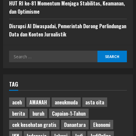
HUT RI ke-81 Momentum Menjaga Stabilitas, Keamanan,
dan Optimisme
Disrupsi AI Diwaspadai, Pemerintah Dorong Perlindungan
Data dan Konten Jurnalistik
Search
for:
TAG
aceh
AMANAH
aneukmuda
asta cita
berita
buruh
Capaian-1-Tahun
cek kesehatan gratis
Danantara
Ekonomi
IKN
Indonesia
Jokowi
Judi
JudiOnline