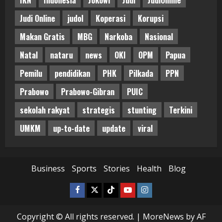
Judi Online
judol
Koperasi
Korupsi
Makan Gratis
MBG
Narkoba
Nasional
Natal
nataru
news
OKI
OPM
Papua
Pemilu
pendidikan
PHK
Pilkada
PPN
Prabowo
Prabowo-Gibran
PUIC
sekolah rakyat
strategis
stunting
Terkini
UMKM
up-to-date
update
viral
Business
Sports
Stories
Health
Blog
Facebook
Twitter
Tiktok
Youtube
Instagram
Copyright © All rights reserved.
|
MoreNews
by AF