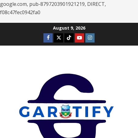
google.com, pub-8797203901921219, DIRECT,
f08c47fec0942fa0
Skip
August 9, 2026
to
Facebook
Twitter
Tiktok
Youtube
Instagram
content