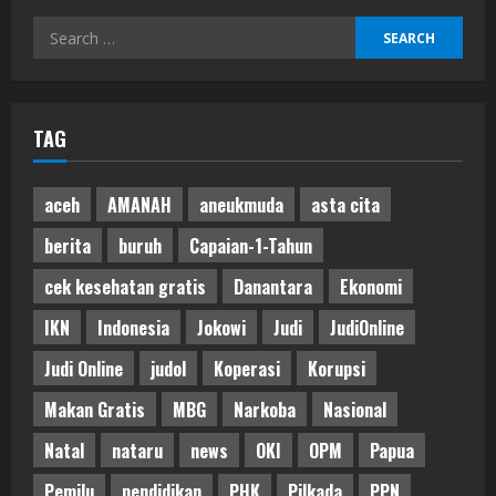
Search
for:
TAG
aceh
AMANAH
aneukmuda
asta cita
berita
buruh
Capaian-1-Tahun
cek kesehatan gratis
Danantara
Ekonomi
IKN
Indonesia
Jokowi
Judi
JudiOnline
Judi Online
judol
Koperasi
Korupsi
Makan Gratis
MBG
Narkoba
Nasional
Natal
nataru
news
OKI
OPM
Papua
Pemilu
pendidikan
PHK
Pilkada
PPN