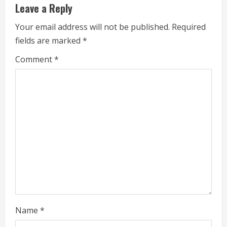
u
Leave a Reply
e
Your email address will not be published.
Required
fields are marked
*
R
Comment
*
e
a
d
i
n
g
Name
*