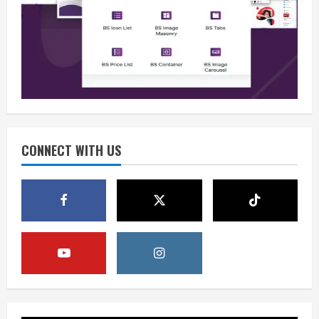
Berita
Situasi Nasional Aman, Publik Diminta
Waspadai Provokasi Jelang HUT RI
August 8, 2026
2
Opini
Situasi Nasional Aman Harus Dijaga
dari Provokasi Jelang HUT ke-81 RI
CONNECT WITH US
August 8, 2026
3
Opini
HUT RI ke-81 Momentum Menjaga
Stabilitas, Keamanan, dan Optimisme
August 8, 2026
4
Berita
Disrupsi AI Diwaspadai, Pemerintah
Dorong Perlindungan Data dan Konten