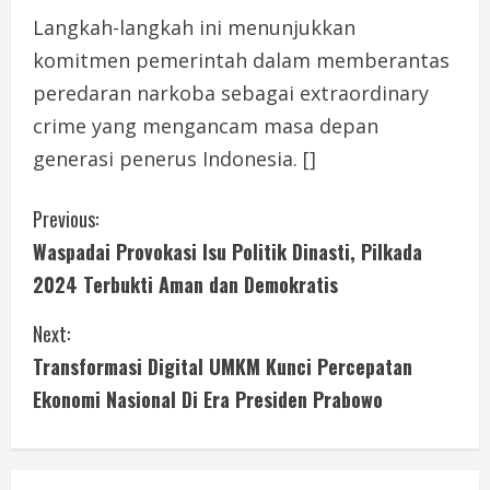
Langkah-langkah ini menunjukkan
komitmen pemerintah dalam memberantas
peredaran narkoba sebagai extraordinary
crime yang mengancam masa depan
generasi penerus Indonesia. []
C
Previous:
Waspadai Provokasi Isu Politik Dinasti, Pilkada
o
2024 Terbukti Aman dan Demokratis
n
Next:
t
Transformasi Digital UMKM Kunci Percepatan
i
Ekonomi Nasional Di Era Presiden Prabowo
n