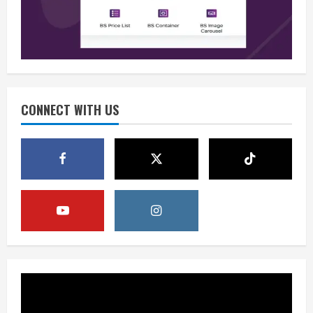
Minyak
2
August 5, 2026
Opini
HUT Ke-81 RI, B50 dan Agenda Besar
Membebaskan Indonesia dari
Ketergantungan BBM Impor
CONNECT WITH US
3
August 5, 2026
Opini
B50 Langkah Strategis Menuju
Kemerdekaan Energi Indonesia
August 5, 2026
4
Berita
Sekolah Rakyat Masuk Kajian
Evidence-Based Policy untuk
Penyempurnaan Program
5
August 5, 2026