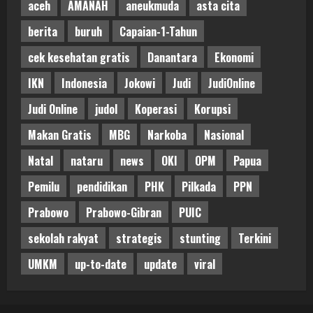
aceh
AMANAH
aneukmuda
asta cita
berita
buruh
Capaian-1-Tahun
cek kesehatan gratis
Danantara
Ekonomi
IKN
Indonesia
Jokowi
Judi
JudiOnline
Judi Online
judol
Koperasi
Korupsi
Makan Gratis
MBG
Narkoba
Nasional
Natal
nataru
news
OKI
OPM
Papua
Pemilu
pendidikan
PHK
Pilkada
PPN
Prabowo
Prabowo-Gibran
PUIC
sekolah rakyat
strategis
stunting
Terkini
UMKM
up-to-date
update
viral