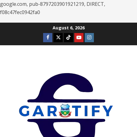
google.com, pub-8797203901921219, DIRECT,
f08c47fec0942fa0
Skip
August 6, 2026
to
Facebook
Twitter
Tiktok
Youtube
Instagram
content