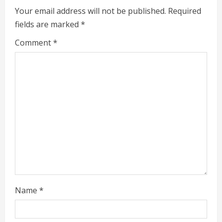
e
Your email address will not be published.
Required
fields are marked
*
R
Comment
*
e
a
d
i
n
g
Name
*