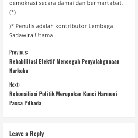
demokrasi secara damai dan bermartabat.
(*)
)* Penulis adalah kontributor Lembaga
Sadawira Utama
C
Previous:
Rehabilitasi Efektif Mencegah Penyalahgunaan
o
Narkoba
n
Next:
t
Rekonsiliasi Politik Merupakan Kunci Harmoni
i
Pasca Pilkada
n
u
Leave a Reply