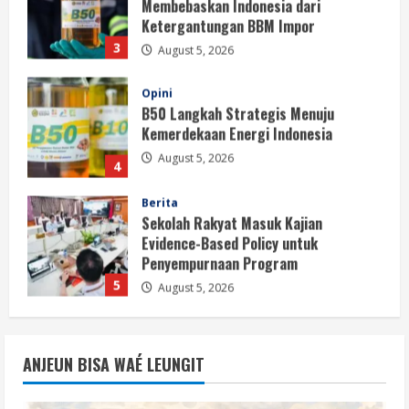
Kemerdekaan Energi Indonesia
August 5, 2026
4
Berita
Sekolah Rakyat Masuk Kajian
Evidence-Based Policy untuk
Penyempurnaan Program
5
August 5, 2026
Berita
HUT Ke-81 RI, Pemerintah Perkuat
B50 untuk Ketahanan Energi Indonesia
August 5, 2026
1
Berita
B50 Jadi Momentum Kemerdekaan
ANJEUN BISA WAÉ LEUNGIT
Energi dari Ketergantungan Impor
Minyak
2
August 5, 2026