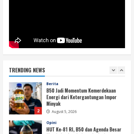
Berita
HUT Ke-81 RI, Pemerintah Perkuat
B50 untuk Ketahanan Energi Indonesia
August 5, 2026
1
Berita
B50 Jadi Momentum Kemerdekaan
Energi dari Ketergantungan Impor
Minyak
TRENDING NEWS
2
August 5, 2026
Opini
HUT Ke-81 RI, B50 dan Agenda Besar
Membebaskan Indonesia dari
Ketergantungan BBM Impor
3
August 5, 2026
Opini
B50 Langkah Strategis Menuju