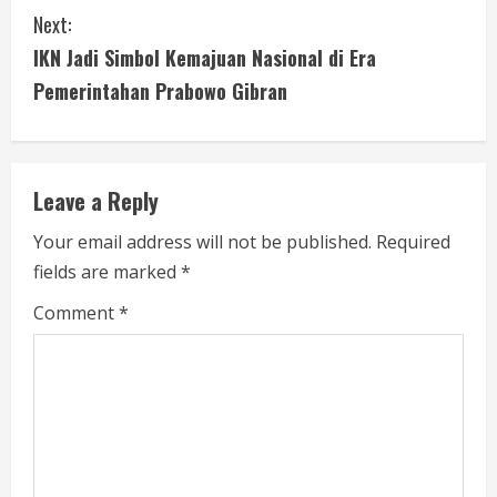
n
Next:
t
IKN Jadi Simbol Kemajuan Nasional di Era
i
Pemerintahan Prabowo Gibran
n
u
Leave a Reply
e
Your email address will not be published.
Required
fields are marked
*
R
Comment
*
e
a
d
i