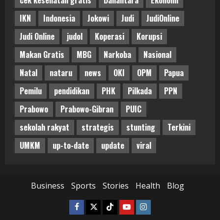
cek kesehatan gratis
Danantara
Ekonomi
IKN
Indonesia
Jokowi
Judi
JudiOnline
Judi Online
judol
Koperasi
Korupsi
Makan Gratis
MBG
Narkoba
Nasional
Natal
nataru
news
OKI
OPM
Papua
Pemilu
pendidikan
PHK
Pilkada
PPN
Prabowo
Prabowo-Gibran
PUIC
sekolah rakyat
strategis
stunting
Terkini
UMKM
up-to-date
update
viral
Business
Sports
Stories
Health
Blog
Facebook
Twitter
Tiktok
Youtube
Instagram