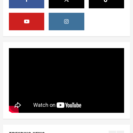
Pemerintah Perkuat Ekosistem Media
Digital Nasional Hadapi Perang
Algoritma AI
4
August 6, 2026
Opini
Menjawab Perang Algoritma AI dengan
Etika, Verifikasi, dan Media Tepercaya
August 6, 2026
5
Berita
BMP Ajak Masyarakat Tolak Aksi
Anarkis Demi Menjaga Keamanan dan
Pembangunan Papua
1
August 6, 2026
Berita
BMP Kecam Aksi KNPB, Serukan
Persatuan Demi Papua yang Kondusif