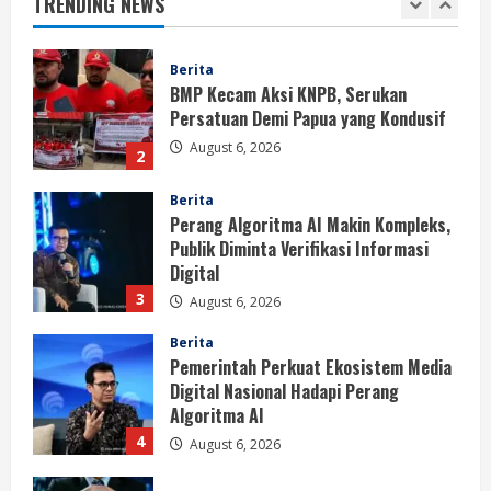
TRENDING NEWS
August 6, 2026
2
Berita
Perang Algoritma AI Makin Kompleks,
Publik Diminta Verifikasi Informasi
Digital
3
August 6, 2026
Berita
Pemerintah Perkuat Ekosistem Media
Digital Nasional Hadapi Perang
Algoritma AI
4
August 6, 2026
Opini
Menjawab Perang Algoritma AI dengan
Etika, Verifikasi, dan Media Tepercaya
August 6, 2026
5
Berita