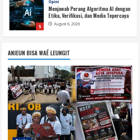
BMP Ajak Masyarakat Tolak Aksi
Anarkis Demi Menjaga Keamanan dan
Pembangunan Papua
1
August 6, 2026
Berita
BMP Kecam Aksi KNPB, Serukan
ANJEUN BISA WAÉ LEUNGIT
Persatuan Demi Papua yang Kondusif
August 6, 2026
2
Berita
Perang Algoritma AI Makin Kompleks,
Publik Diminta Verifikasi Informasi
Digital
3
August 6, 2026
Berita
Pemerintah Perkuat Ekosistem Media
Digital Nasional Hadapi Perang