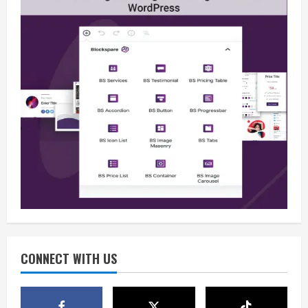
Berita
BMP Kecam Aksi KNPB, Serukan
Persatuan Demi Papua yang Kondusif
August 6, 2026
2
Berita
Perang Algoritma AI Makin Kompleks,
Publik Diminta Verifikasi Informasi
Digital
CONNECT WITH US
3
August 6, 2026
Berita