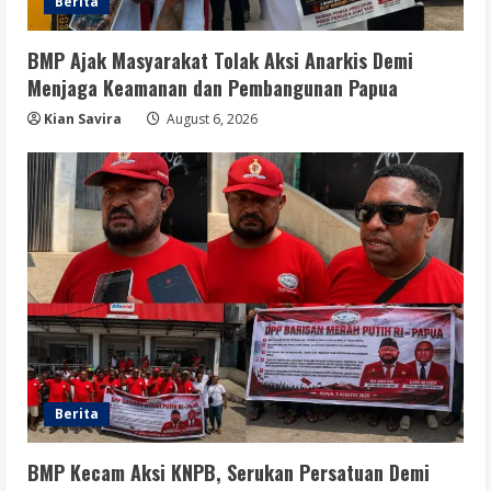
Algoritma AI
Berita
4
August 6, 2026
BMP Ajak Masyarakat Tolak Aksi Anarkis Demi
Menjaga Keamanan dan Pembangunan Papua
Opini
Menjawab Perang Algoritma AI dengan
Kian Savira
August 6, 2026
Etika, Verifikasi, dan Media Tepercaya
August 6, 2026
5
Berita
BMP Kecam Aksi KNPB, Serukan Persatuan Demi