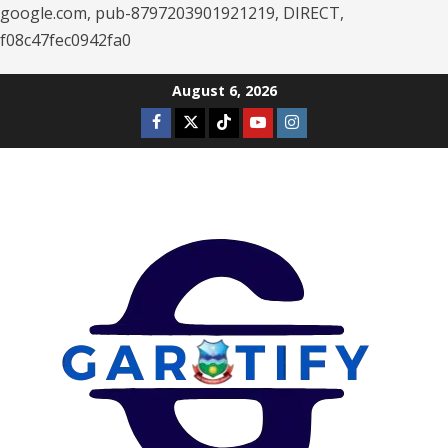
google.com, pub-8797203901921219, DIRECT,
f08c47fec0942fa0
Skip
August 6, 2026
to
Facebook
Twitter
Tiktok
Youtube
Instagram
content