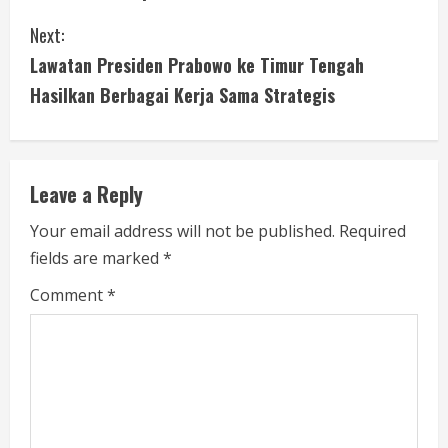
n
Next:
t
Lawatan Presiden Prabowo ke Timur Tengah
i
Hasilkan Berbagai Kerja Sama Strategis
n
u
Leave a Reply
e
Your email address will not be published.
Required
fields are marked
*
R
Comment
*
e
a
d
i