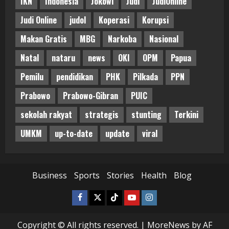
IKN
Indonesia
Jokowi
Judi
JudiOnline
Judi Online
judol
Koperasi
Korupsi
Makan Gratis
MBG
Narkoba
Nasional
Natal
nataru
news
OKI
OPM
Papua
Pemilu
pendidikan
PHK
Pilkada
PPN
Prabowo
Prabowo-Gibran
PUIC
sekolah rakyat
strategis
stunting
Terkini
UMKM
up-to-date
update
viral
Business
Sports
Stories
Health
Blog
Facebook
Twitter
Tiktok
Youtube
Instagram
Copyright © All rights reserved.
|
MoreNews
by AF