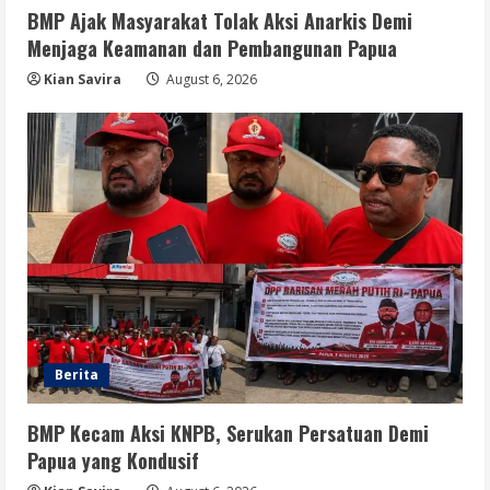
BMP Ajak Masyarakat Tolak Aksi Anarkis Demi
Menjaga Keamanan dan Pembangunan Papua
Opini
Menjawab Perang Algoritma AI dengan
Kian Savira
August 6, 2026
Etika, Verifikasi, dan Media Tepercaya
August 6, 2026
5
Berita
BMP Kecam Aksi KNPB, Serukan Persatuan Demi
Papua yang Kondusif