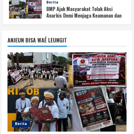
Anarkis Demi Menjaga Keamanan dan
Pembangunan Papua
1
August 6, 2026
Berita
BMP Kecam Aksi KNPB, Serukan
ANJEUN BISA WAÉ LEUNGIT
Persatuan Demi Papua yang Kondusif
August 6, 2026
2
Berita
Perang Algoritma AI Makin Kompleks,
Publik Diminta Verifikasi Informasi
Digital
3
August 6, 2026
Berita
Pemerintah Perkuat Ekosistem Media
Digital Nasional Hadapi Perang
Algoritma AI
Berita
4
August 6, 2026