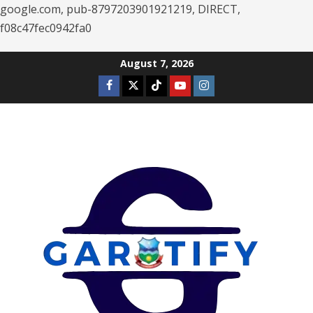
google.com, pub-8797203901921219, DIRECT,
f08c47fec0942fa0
Skip
August 7, 2026
to
Facebook
Twitter
Tiktok
Youtube
Instagram
content