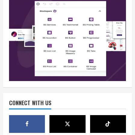
Berita
BMP Kecam Aksi KNPB, Serukan
Persatuan Demi Papua yang Kondusif
August 6, 2026
2
Berita
Perang Algoritma AI Makin Kompleks,
Publik Diminta Verifikasi Informasi
Digital
CONNECT WITH US
3
August 6, 2026
Berita
Pemerintah Perkuat Ekosistem Media
Digital Nasional Hadapi Perang