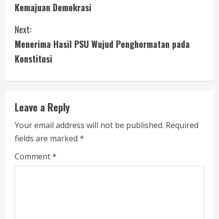
o
Kemajuan Demokrasi
n
Next:
t
Menerima Hasil PSU Wujud Penghormatan pada
i
Konstitusi
n
u
Leave a Reply
e
Your email address will not be published.
Required
fields are marked
*
R
Comment
*
e
a
d