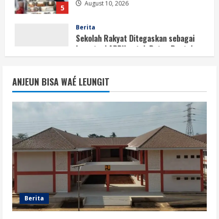
Sekolah Rakyat Ditegaskan sebagai
Investasi APBN untuk Putus Rantai
Kemiskinan
1
August 10, 2026
Opini
Sekolah Rakyat, Upaya Negara
ANJEUN BISA WAÉ LEUNGIT
Memutus Kemiskinan Antargenerasi
August 10, 2026
2
Berita
Pemerintah Perkuat Tata Kelola
Sekolah Rakyat agar Anggaran Tepat
Manfaat
3
August 10, 2026
Berita
APBN untuk Sekolah Rakyat adalah
Berita
Bukti Negara Berpihak pada Mobilitas