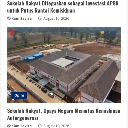
Sosial
Sekolah Rakyat Ditegaskan sebagai Investasi APBN
4
August 10, 2026
untuk Putus Rantai Kemiskinan
Kian Savira
August 10, 2026
Berita
Pemerintah Tidak Beri Toleransi bagi
Dapur MBG yang Abaikan Sanitasi
August 10, 2026
5
Opini
Sekolah Rakyat, Upaya Negara Memutus Kemiskinan
Antargenerasi
Kian Savira
August 10, 2026