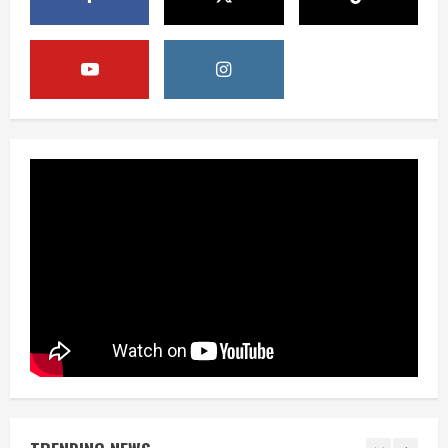
APBN untuk Sekolah Rakyat adalah
Bukti Negara Berpihak pada Mobilitas
Sosial
4
August 10, 2026
Berita
Pemerintah Tidak Beri Toleransi bagi
Dapur MBG yang Abaikan Sanitasi
August 10, 2026
5
Berita
Sekolah Rakyat Ditegaskan sebagai
Investasi APBN untuk Putus Rantai
Kemiskinan
1
August 10, 2026
Opini
Sekolah Rakyat, Upaya Negara
Memutus Kemiskinan Antargenerasi