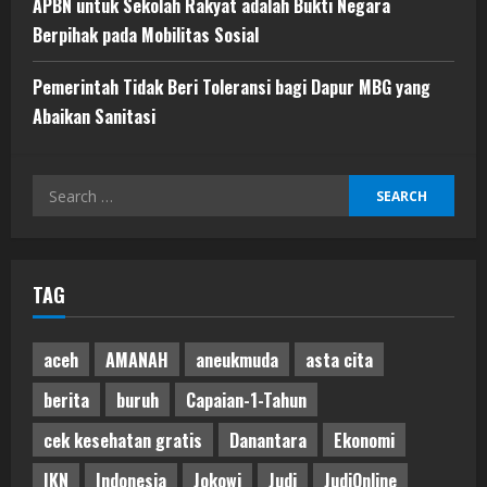
APBN untuk Sekolah Rakyat adalah Bukti Negara
Berpihak pada Mobilitas Sosial
Pemerintah Tidak Beri Toleransi bagi Dapur MBG yang
Abaikan Sanitasi
Search
for:
TAG
aceh
AMANAH
aneukmuda
asta cita
berita
buruh
Capaian-1-Tahun
cek kesehatan gratis
Danantara
Ekonomi
IKN
Indonesia
Jokowi
Judi
JudiOnline