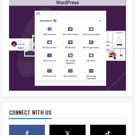
Opini
Sekolah Rakyat, Upaya Negara
Memutus Kemiskinan Antargenerasi
August 10, 2026
2
Berita
Pemerintah Perkuat Tata Kelola
Sekolah Rakyat agar Anggaran Tepat
Manfaat
CONNECT WITH US
3
August 10, 2026
Berita