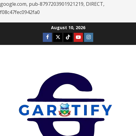
google.com, pub-8797203901921219, DIRECT,
f08c47fec0942fa0
Skip
August 10, 2026
to
Facebook
Twitter
Tiktok
Youtube
Instagram
content