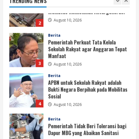
TRENDING NEWS
August 10, 2026
2
Berita
Pemerintah Perkuat Tata Kelola
Sekolah Rakyat agar Anggaran Tepat
Manfaat
3
August 10, 2026
Berita
APBN untuk Sekolah Rakyat adalah
Bukti Negara Berpihak pada Mobilitas
Sosial
4
August 10, 2026
Berita
Pemerintah Tidak Beri Toleransi bagi
Dapur MBG yang Abaikan Sanitasi
August 10, 2026
5
Berita