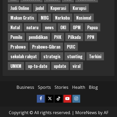
Judi Online
judol
Koperasi
Korupsi
Makan Gratis
MBG
Narkoba
Nasional
Natal
nataru
news
OKI
OPM
Papua
Pemilu
pendidikan
PHK
Pilkada
PPN
Prabowo
Prabowo-Gibran
PUIC
sekolah rakyat
strategis
stunting
Terkini
UMKM
up-to-date
update
viral
Business
Sports
Stories
Health
Blog
Facebook
Twitter
Tiktok
Youtube
Instagram
Copyright © All rights reserved.
|
MoreNews
by AF