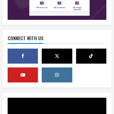
August 6, 2026
2
Berita
Perang Algoritma AI Makin Kompleks,
Publik Diminta Verifikasi Informasi
Digital
CONNECT WITH US
3
August 6, 2026
Berita
Pemerintah Perkuat Ekosistem Media
Digital Nasional Hadapi Perang
Algoritma AI
4
August 6, 2026
Opini
Menjawab Perang Algoritma AI dengan
Etika, Verifikasi, dan Media Tepercaya
August 6, 2026
5