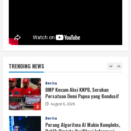
Berita
BMP Ajak Masyarakat Tolak Aksi
Anarkis Demi Menjaga Keamanan dan
Pembangunan Papua
1
August 6, 2026
Berita
BMP Kecam Aksi KNPB, Serukan
Persatuan Demi Papua yang Kondusif
TRENDING NEWS
August 6, 2026
2
Berita
Perang Algoritma AI Makin Kompleks,
Publik Diminta Verifikasi Informasi
Digital
3
August 6, 2026
Berita
Pemerintah Perkuat Ekosistem Media