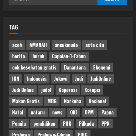
for:
TAG
aceh
AMANAH
aneukmuda
asta cita
berita
buruh
Capaian-1-Tahun
cek kesehatan gratis
Danantara
Ekonomi
IKN
Indonesia
Jokowi
Judi
JudiOnline
Judi Online
judol
Koperasi
Korupsi
Makan Gratis
MBG
Narkoba
Nasional
Natal
nataru
news
OKI
OPM
Papua
Pemilu
pendidikan
PHK
Pilkada
PPN
Prabowo
Prabowo-Gibran
PUIC