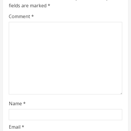
fields are marked
*
R
Comment
*
e
a
d
i
n
g
Name
*
Email
*