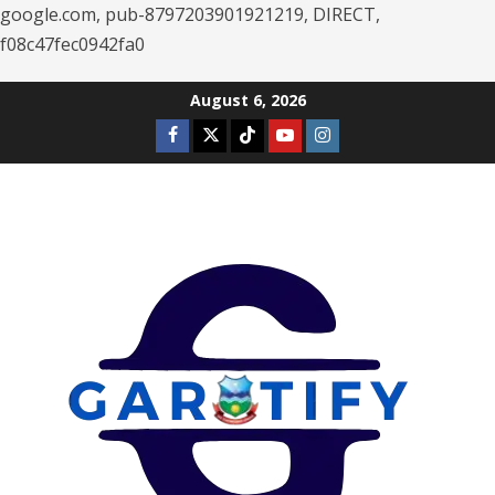
google.com, pub-8797203901921219, DIRECT,
f08c47fec0942fa0
Skip
August 6, 2026
to
Facebook
Twitter
Tiktok
Youtube
Instagram
content