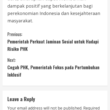
dampak positif yang berkelanjutan bagi
perekonomian Indonesia dan kesejahteraan
masyarakat.
C
Previous:
Pemerintah Perkuat Jaminan Sosial untuk Hadapi
o
Risiko PHK
n
Next:
t
Cegah PHK, Pemerintah Fokus pada Pertumbuhan
i
Inklusif
n
u
Leave a Reply
e
Your email address will not be published.
Required