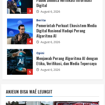
Digital Nasional Hadapi Perang
Algoritma AI
4
August 6, 2026
Opini
Menjawab Perang Algoritma AI dengan
Etika, Verifikasi, dan Media Tepercaya
August 6, 2026
5
Berita
BMP Ajak Masyarakat Tolak Aksi
Anarkis Demi Menjaga Keamanan dan
Pembangunan Papua
1
August 6, 2026
Berita
BMP Kecam Aksi KNPB, Serukan
ANJEUN BISA WAÉ LEUNGIT
Persatuan Demi Papua yang Kondusif
August 6, 2026
2