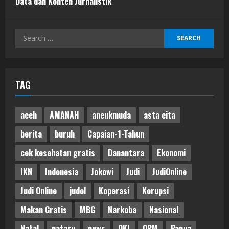
Data dan Konten Jurnalistik
Search
for:
TAG
aceh
AMANAH
aneukmuda
asta cita
berita
buruh
Capaian-1-Tahun
cek kesehatan gratis
Danantara
Ekonomi
IKN
Indonesia
Jokowi
Judi
JudiOnline
Judi Online
judol
Koperasi
Korupsi
Makan Gratis
MBG
Narkoba
Nasional
Natal
nataru
news
OKI
OPM
Papua