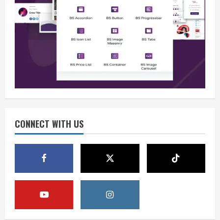
Berita
Situasi Nasional Aman, Publik Diminta
Waspadai Provokasi Jelang HUT RI
August 8, 2026
2
Opini
Situasi Nasional Aman Harus Dijaga
dari Provokasi Jelang HUT ke-81 RI
CONNECT WITH US
August 8, 2026
3
Opini
HUT RI ke-81 Momentum Menjaga
Stabilitas, Keamanan, dan Optimisme
August 8, 2026
4
Berita