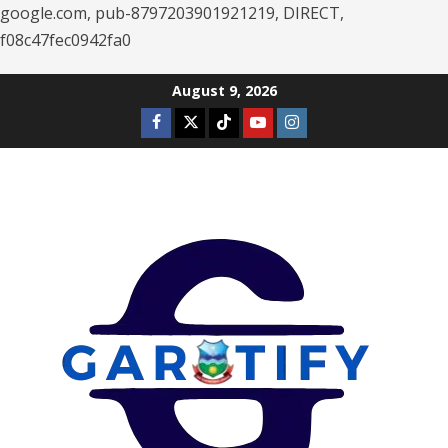
google.com, pub-8797203901921219, DIRECT,
f08c47fec0942fa0
Skip
August 9, 2026
to
Facebook
Twitter
Tiktok
Youtube
Instagram
content