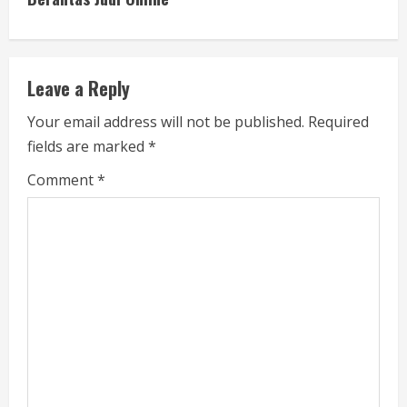
i
n
u
Leave a Reply
e
Your email address will not be published.
Required
fields are marked
*
R
Comment
*
e
a
d
i
n
g