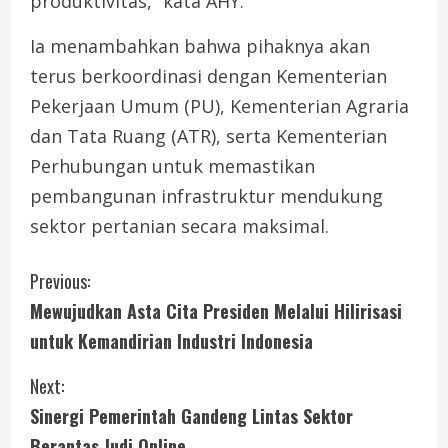
produktivitas,” kata AHY.
Ia menambahkan bahwa pihaknya akan
terus berkoordinasi dengan Kementerian
Pekerjaan Umum (PU), Kementerian Agraria
dan Tata Ruang (ATR), serta Kementerian
Perhubungan untuk memastikan
pembangunan infrastruktur mendukung
sektor pertanian secara maksimal.
C
Previous:
Mewujudkan Asta Cita Presiden Melalui Hilirisasi
o
untuk Kemandirian Industri Indonesia
n
Next:
t
Sinergi Pemerintah Gandeng Lintas Sektor
Berantas Judi Online