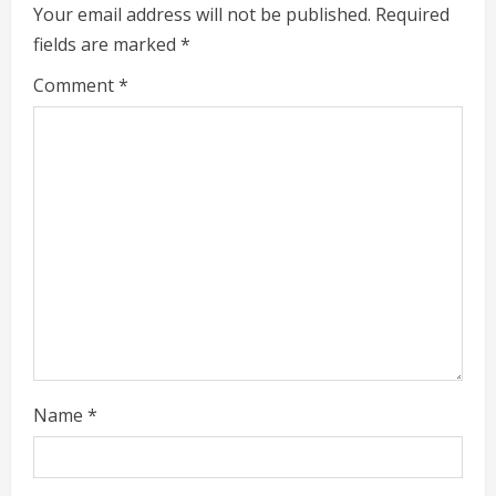
Your email address will not be published.
Required
e
fields are marked
*
R
Comment
*
e
a
d
i
n
g
Name
*