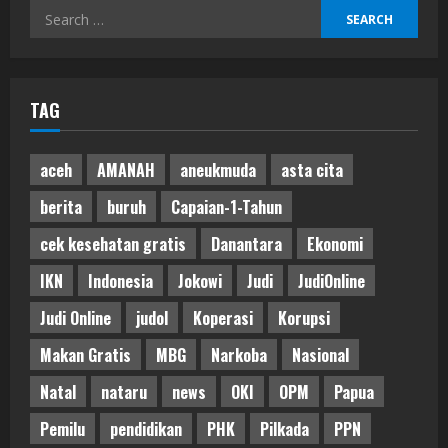
Search
for:
TAG
aceh
AMANAH
aneukmuda
asta cita
berita
buruh
Capaian-1-Tahun
cek kesehatan gratis
Danantara
Ekonomi
IKN
Indonesia
Jokowi
Judi
JudiOnline
Judi Online
judol
Koperasi
Korupsi
Makan Gratis
MBG
Narkoba
Nasional
Natal
nataru
news
OKI
OPM
Papua
Pemilu
pendidikan
PHK
Pilkada
PPN