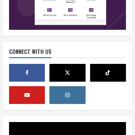
Persatuan Demi Papua yang Kondusif
August 6, 2026
2
Berita
Perang Algoritma AI Makin Kompleks,
Publik Diminta Verifikasi Informasi
Digital
CONNECT WITH US
3
August 6, 2026
Berita
Pemerintah Perkuat Ekosistem Media
Digital Nasional Hadapi Perang
Algoritma AI
4
August 6, 2026
Opini
Menjawab Perang Algoritma AI dengan
Etika, Verifikasi, dan Media Tepercaya
August 6, 2026
5