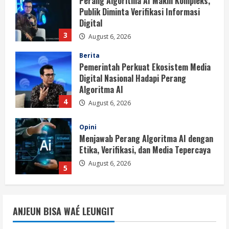
Pemerintah Perkuat Ekosistem Media
Digital Nasional Hadapi Perang
Algoritma AI
4
August 6, 2026
Opini
Menjawab Perang Algoritma AI dengan
Etika, Verifikasi, dan Media Tepercaya
August 6, 2026
5
Berita
BMP Ajak Masyarakat Tolak Aksi
Anarkis Demi Menjaga Keamanan dan
Pembangunan Papua
1
August 6, 2026
Berita
BMP Kecam Aksi KNPB, Serukan
ANJEUN BISA WAÉ LEUNGIT
Persatuan Demi Papua yang Kondusif