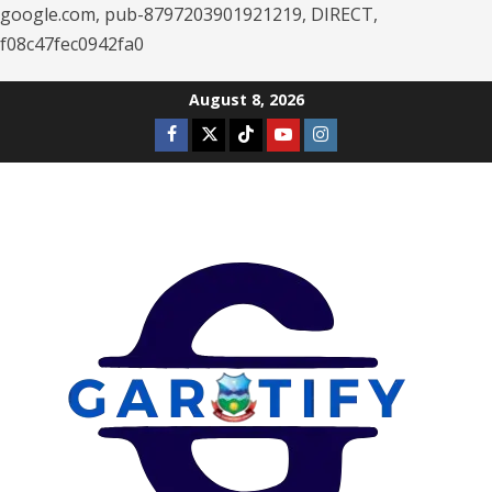
google.com, pub-8797203901921219, DIRECT,
f08c47fec0942fa0
Skip
August 8, 2026
to
Facebook
Twitter
Tiktok
Youtube
Instagram
content