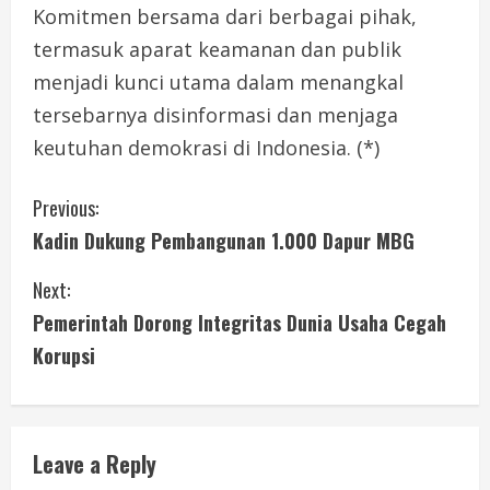
Komitmen bersama dari berbagai pihak,
termasuk aparat keamanan dan publik
menjadi kunci utama dalam menangkal
tersebarnya disinformasi dan menjaga
keutuhan demokrasi di Indonesia. (*)
C
Previous:
Kadin Dukung Pembangunan 1.000 Dapur MBG
o
Next:
n
Pemerintah Dorong Integritas Dunia Usaha Cegah
t
Korupsi
i
n
Leave a Reply
u