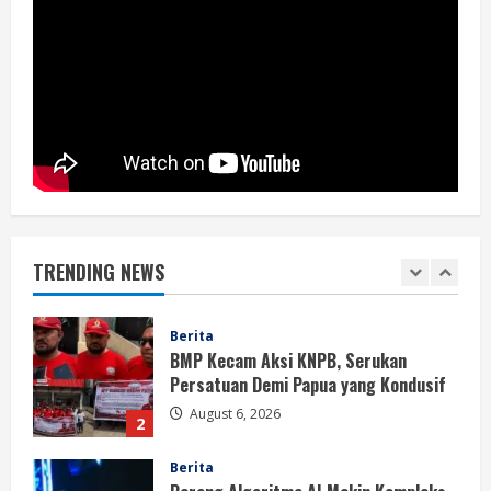
Berita
BMP Ajak Masyarakat Tolak Aksi
Anarkis Demi Menjaga Keamanan dan
Pembangunan Papua
1
August 6, 2026
Berita
BMP Kecam Aksi KNPB, Serukan
Persatuan Demi Papua yang Kondusif
TRENDING NEWS
August 6, 2026
2
Berita
Perang Algoritma AI Makin Kompleks,
Publik Diminta Verifikasi Informasi
Digital
3
August 6, 2026
Berita