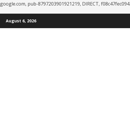
google.com, pub-8797203901921219, DIRECT, f08c47fec094
Skip
August 6, 2026
to
content