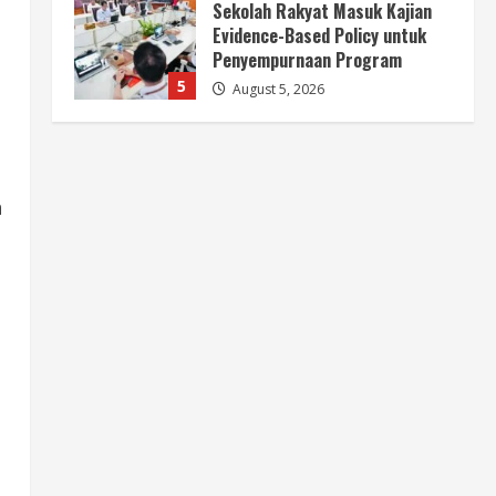
Sekolah Rakyat Masuk Kajian
Evidence-Based Policy untuk
Penyempurnaan Program
5
August 5, 2026
Berita
HUT Ke-81 RI, Pemerintah
Perkuat B50 untuk Ketahanan
Energi Indonesia
n
1
August 5, 2026
Berita
B50 Jadi Momentum
Kemerdekaan Energi dari
Ketergantungan Impor Minyak
2
August 5, 2026
Opini
HUT Ke-81 RI, B50 dan Agenda
Besar Membebaskan Indonesia
dari Ketergantungan BBM