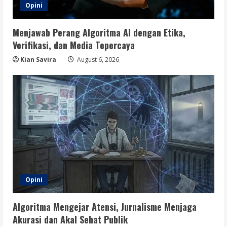
Opini
Menjawab Perang Algoritma AI dengan Etika,
Verifikasi, dan Media Tepercaya
Kian Savira
August 6, 2026
Opini
Algoritma Mengejar Atensi, Jurnalisme Menjaga
Akurasi dan Akal Sehat Publik