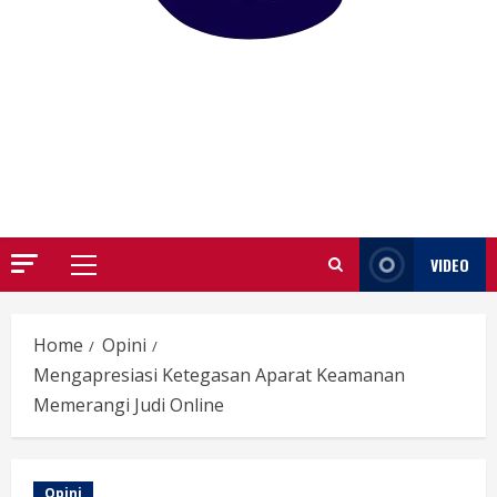
GARUTIFY
WARTA WEWENGKON SUNDA GARUT
VIDEO
Primary
Menu
Home
Opini
Mengapresiasi Ketegasan Aparat Keamanan
Memerangi Judi Online
Opini