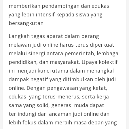
memberikan pendampingan dan edukasi
yang lebih intensif kepada siswa yang
bersangkutan.
Langkah tegas aparat dalam perang
melawan judi online harus terus diperkuat
melalui sinergi antara pemerintah, lembaga
pendidikan, dan masyarakat. Upaya kolektif
ini menjadi kunci utama dalam menangkal
dampak negatif yang ditimbulkan oleh judi
online. Dengan pengawasan yang ketat,
edukasi yang terus-menerus, serta kerja
sama yang solid, generasi muda dapat
terlindungi dari ancaman judi online dan
lebih fokus dalam meraih masa depan yang