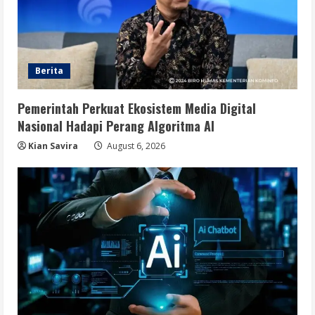
Berita
Pemerintah Perkuat Ekosistem Media Digital
Nasional Hadapi Perang Algoritma AI
Kian Savira
August 6, 2026