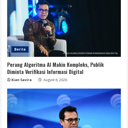
Menjawab Perang Algoritma AI dengan
Etika, Verifikasi, dan Media Tepercaya
August 6, 2026
3
Opini
Algoritma Mengejar Atensi,
Jurnalisme Menjaga Akurasi dan Akal
Sehat Publik
Berita
4
August 6, 2026
Perang Algoritma AI Makin Kompleks, Publik
Berita
Diminta Verifikasi Informasi Digital
Kabinet Bayangan Perlu Hindari
Kegaduhan Politik yang Merugikan
Kian Savira
August 6, 2026
Publik
5
August 6, 2026