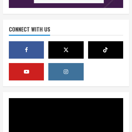
Opini
Menjawab Perang Algoritma AI dengan
Etika, Verifikasi, dan Media Tepercaya
CONNECT WITH US
August 6, 2026
3
Opini
Algoritma Mengejar Atensi,
Jurnalisme Menjaga Akurasi dan Akal
Sehat Publik
4
August 6, 2026
Berita
Kabinet Bayangan Perlu Hindari
Kegaduhan Politik yang Merugikan
Publik
5
August 6, 2026
Berita
Perang Algoritma AI Makin Kompleks,