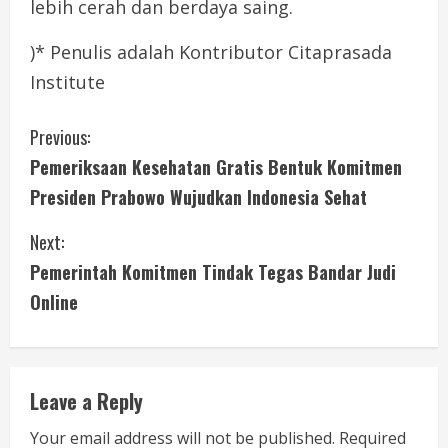
lebih cerah dan berdaya saing.
)* Penulis adalah Kontributor Citaprasada
Institute
C
Previous:
Pemeriksaan Kesehatan Gratis Bentuk Komitmen
o
Presiden Prabowo Wujudkan Indonesia Sehat
n
Next:
t
Pemerintah Komitmen Tindak Tegas Bandar Judi
i
Online
n
u
Leave a Reply
e
Your email address will not be published.
Required