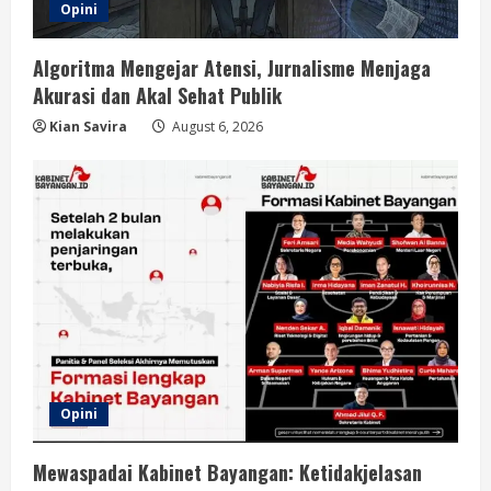
Opini
Algoritma Mengejar Atensi, Jurnalisme Menjaga
Akurasi dan Akal Sehat Publik
Kian Savira
August 6, 2026
Opini
Mewaspadai Kabinet Bayangan: Ketidakjelasan