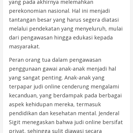
yang pada akhirnya melemahkan
perekonomian nasional. Hal ini menjadi
tantangan besar yang harus segera diatasi
melalui pendekatan yang menyeluruh, mulai
dari pengawasan hingga edukasi kepada
masyarakat.
Peran orang tua dalam pengawasan
penggunaan gawai anak-anak menjadi hal
yang sangat penting. Anak-anak yang
terpapar judi online cenderung mengalami
kecanduan, yang berdampak pada berbagai
aspek kehidupan mereka, termasuk
pendidikan dan kesehatan mental. Jenderal
Sigit menegaskan bahwa judi online bersifat
privat, sehingga sulit diawasi secara