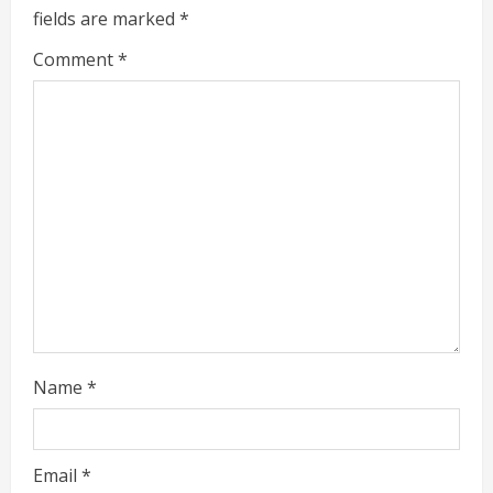
fields are marked
*
R
Comment
*
e
a
d
i
n
g
Name
*
Email
*