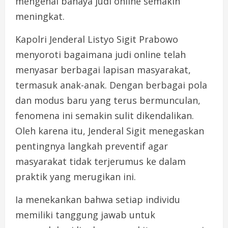
mengenai bahaya judi online semakin
meningkat.
Kapolri Jenderal Listyo Sigit Prabowo
menyoroti bagaimana judi online telah
menyasar berbagai lapisan masyarakat,
termasuk anak-anak. Dengan berbagai pola
dan modus baru yang terus bermunculan,
fenomena ini semakin sulit dikendalikan.
Oleh karena itu, Jenderal Sigit menegaskan
pentingnya langkah preventif agar
masyarakat tidak terjerumus ke dalam
praktik yang merugikan ini.
Ia menekankan bahwa setiap individu
memiliki tanggung jawab untuk