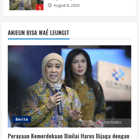
August 8, 2026
1
Berita
Situasi Nasional Aman, Publik Diminta
ANJEUN BISA WAÉ LEUNGIT
Waspadai Provokasi Jelang HUT RI
August 8, 2026
2
Opini
Situasi Nasional Aman Harus Dijaga
dari Provokasi Jelang HUT ke-81 RI
August 8, 2026
3
Opini
HUT RI ke-81 Momentum Menjaga
Stabilitas, Keamanan, dan Optimisme
Berita
August 8, 2026
4
Perayaan Kemerdekaan Dinilai Harus Dijaga dengan