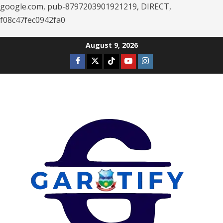
google.com, pub-8797203901921219, DIRECT,
f08c47fec0942fa0
Skip
August 9, 2026
to
Facebook
Twitter
Tiktok
Youtube
Instagram
content