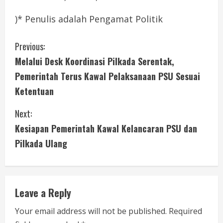
)* Penulis adalah Pengamat Politik
C
Previous:
Melalui Desk Koordinasi Pilkada Serentak,
o
Pemerintah Terus Kawal Pelaksanaan PSU Sesuai
n
Ketentuan
t
Next:
i
Kesiapan Pemerintah Kawal Kelancaran PSU dan
Pilkada Ulang
n
u
e
Leave a Reply
R
Your email address will not be published.
Required