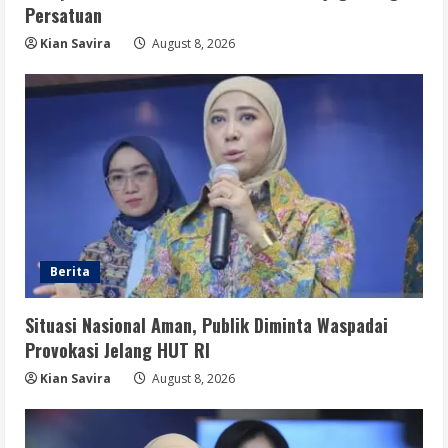
Berita
Persatuan
Disrupsi AI Diwaspadai, Pemerintah
Dorong Perlindungan Data dan Konten
Kian Savira
August 8, 2026
Jurnalistik
5
August 8, 2026
Berita
Situasi Nasional Aman, Publik Diminta Waspadai
Provokasi Jelang HUT RI
Kian Savira
August 8, 2026