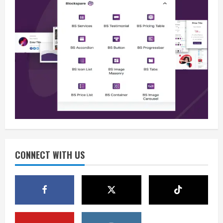
Berita
Situasi Nasional Aman, Publik Diminta
Waspadai Provokasi Jelang HUT RI
August 8, 2026
2
Opini
Situasi Nasional Aman Harus Dijaga
dari Provokasi Jelang HUT ke-81 RI
CONNECT WITH US
August 8, 2026
3
Opini
HUT RI ke-81 Momentum Menjaga
Stabilitas, Keamanan, dan Optimisme
August 8, 2026