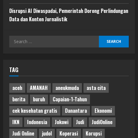
Disrupsi AI Diwaspadai, Pemerintah Dorong Perlindungan
Data dan Konten Jurnalistik
Search
for:
TAG
aceh
AMANAH
aneukmuda
asta cita
berita
buruh
Capaian-1-Tahun
cek kesehatan gratis
Danantara
Ekonomi
IKN
Indonesia
Jokowi
Judi
JudiOnline
Judi Online
judol
Koperasi
Korupsi