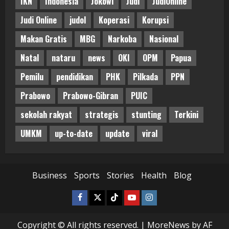
IKN
Indonesia
Jokowi
Judi
JudiOnline
Judi Online
judol
Koperasi
Korupsi
Makan Gratis
MBG
Narkoba
Nasional
Natal
nataru
news
OKI
OPM
Papua
Pemilu
pendidikan
PHK
Pilkada
PPN
Prabowo
Prabowo-Gibran
PUIC
sekolah rakyat
strategis
stunting
Terkini
UMKM
up-to-date
update
viral
Business
Sports
Stories
Health
Blog
Facebook
Twitter
Tiktok
Youtube
Instagram
Copyright © All rights reserved.
|
MoreNews
by AF