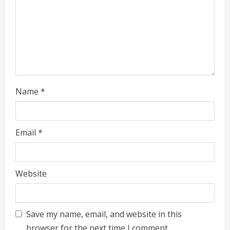
i
n
g
Name
*
Email
*
Website
Save my name, email, and website in this
browser for the next time I comment.