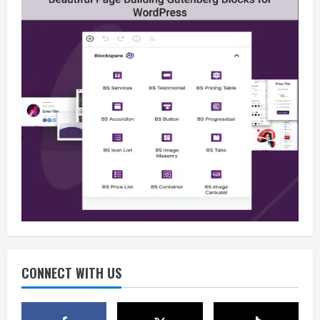
Opini
Sekolah Rakyat, Upaya Negara
Memutus Kemiskinan Antargenerasi
August 10, 2026
2
Berita
Pemerintah Perkuat Tata Kelola
Sekolah Rakyat agar Anggaran Tepat
Manfaat
CONNECT WITH US
3
August 10, 2026
Berita