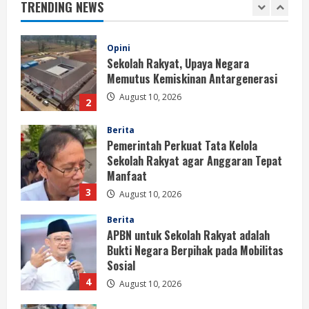
TRENDING NEWS
August 10, 2026
2
Berita
Pemerintah Perkuat Tata Kelola
Sekolah Rakyat agar Anggaran Tepat
Manfaat
3
August 10, 2026
Berita
APBN untuk Sekolah Rakyat adalah
Bukti Negara Berpihak pada Mobilitas
Sosial
4
August 10, 2026
Berita
Pemerintah Tidak Beri Toleransi bagi
Dapur MBG yang Abaikan Sanitasi
August 10, 2026
5