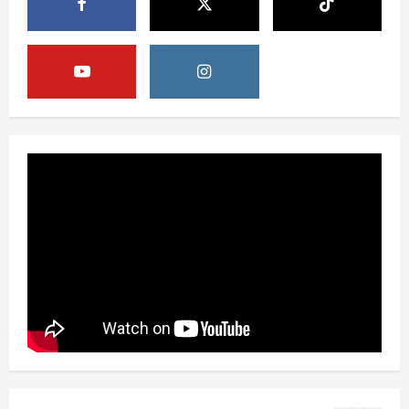
APBN untuk Sekolah Rakyat adalah
Bukti Negara Berpihak pada Mobilitas
Sosial
4
August 10, 2026
Berita
Pemerintah Tidak Beri Toleransi bagi
Dapur MBG yang Abaikan Sanitasi
August 10, 2026
5
Berita
Sekolah Rakyat Ditegaskan sebagai
Investasi APBN untuk Putus Rantai
Kemiskinan
1
August 10, 2026
Opini
Sekolah Rakyat, Upaya Negara
Memutus Kemiskinan Antargenerasi