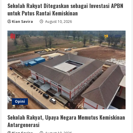
Sosial
Sekolah Rakyat Ditegaskan sebagai Investasi APBN
4
August 10, 2026
untuk Putus Rantai Kemiskinan
Kian Savira
August 10, 2026
Berita
Pemerintah Tidak Beri Toleransi bagi
Dapur MBG yang Abaikan Sanitasi
August 10, 2026
5
Opini
Sekolah Rakyat, Upaya Negara Memutus Kemiskinan
Antargenerasi