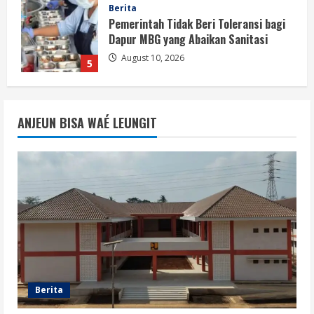
Berita
Sekolah Rakyat Ditegaskan sebagai
Investasi APBN untuk Putus Rantai
Kemiskinan
1
August 10, 2026
Opini
Sekolah Rakyat, Upaya Negara
ANJEUN BISA WAÉ LEUNGIT
Memutus Kemiskinan Antargenerasi
August 10, 2026
2
Berita
Pemerintah Perkuat Tata Kelola
Sekolah Rakyat agar Anggaran Tepat
Manfaat
3
August 10, 2026
Berita
APBN untuk Sekolah Rakyat adalah
Berita
Bukti Negara Berpihak pada Mobilitas