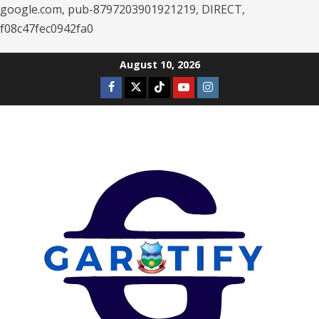
google.com, pub-8797203901921219, DIRECT,
f08c47fec0942fa0
Skip
August 10, 2026
to
Facebook
Twitter
Tiktok
Youtube
Instagram
content