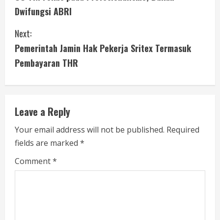
o
Dwifungsi ABRI
n
Next:
t
Pemerintah Jamin Hak Pekerja Sritex Termasuk
i
Pembayaran THR
n
u
Leave a Reply
e
Your email address will not be published.
Required
fields are marked
*
R
Comment
*
e
a
d