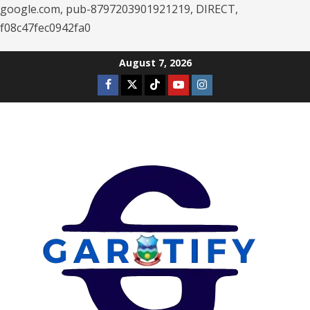
google.com, pub-8797203901921219, DIRECT,
f08c47fec0942fa0
Skip
August 7, 2026
to
Facebook
Twitter
Tiktok
Youtube
Instagram
content