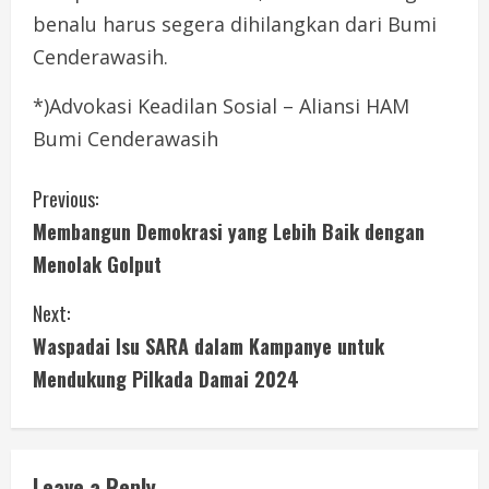
benalu harus segera dihilangkan dari Bumi
Cenderawasih.
*)Advokasi Keadilan Sosial – Aliansi HAM
Bumi Cenderawasih
C
Previous:
Membangun Demokrasi yang Lebih Baik dengan
o
Menolak Golput
n
Next:
t
Waspadai Isu SARA dalam Kampanye untuk
i
Mendukung Pilkada Damai 2024
n
u
Leave a Reply