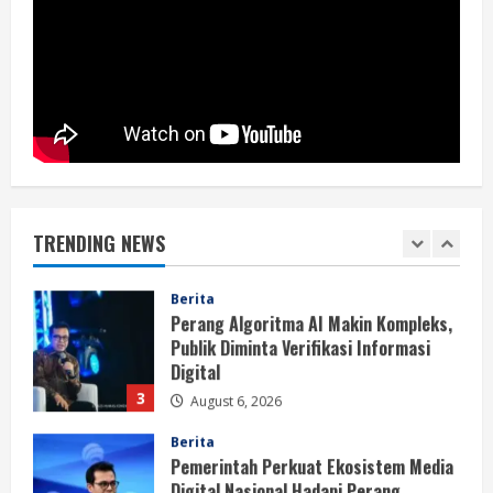
Berita
BMP Ajak Masyarakat Tolak Aksi
Anarkis Demi Menjaga Keamanan dan
Pembangunan Papua
1
August 6, 2026
Berita
BMP Kecam Aksi KNPB, Serukan
Persatuan Demi Papua yang Kondusif
TRENDING NEWS
August 6, 2026
2
Berita
Perang Algoritma AI Makin Kompleks,
Publik Diminta Verifikasi Informasi
Digital
3
August 6, 2026
Berita
Pemerintah Perkuat Ekosistem Media
Digital Nasional Hadapi Perang