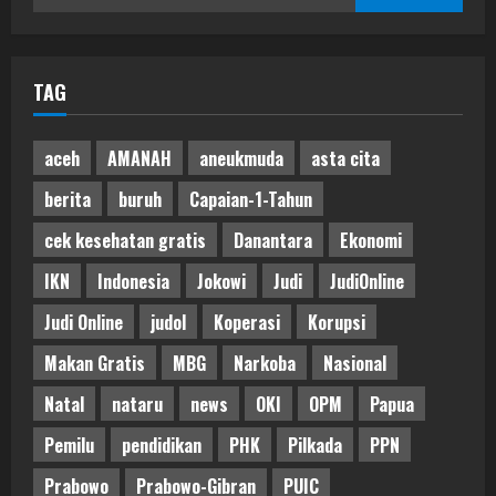
for:
TAG
aceh
AMANAH
aneukmuda
asta cita
berita
buruh
Capaian-1-Tahun
cek kesehatan gratis
Danantara
Ekonomi
IKN
Indonesia
Jokowi
Judi
JudiOnline
Judi Online
judol
Koperasi
Korupsi
Makan Gratis
MBG
Narkoba
Nasional
Natal
nataru
news
OKI
OPM
Papua
Pemilu
pendidikan
PHK
Pilkada
PPN
Prabowo
Prabowo-Gibran
PUIC