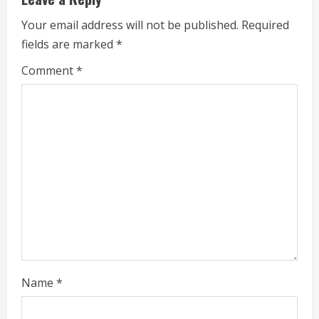
e
Your email address will not be published.
Required
fields are marked
*
R
Comment
*
e
a
d
i
n
g
Name
*