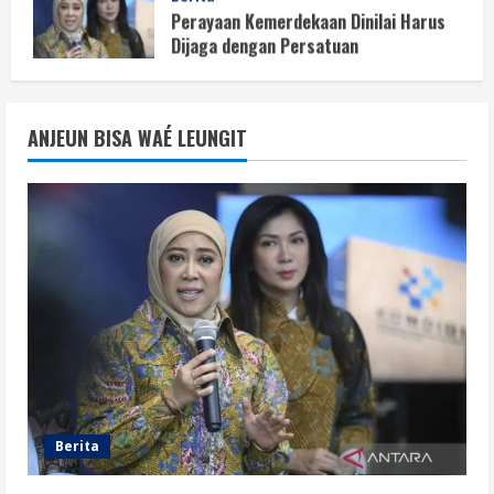
Dijaga dengan Persatuan
August 8, 2026
1
Berita
Situasi Nasional Aman, Publik Diminta
ANJEUN BISA WAÉ LEUNGIT
Waspadai Provokasi Jelang HUT RI
August 8, 2026
2
Opini
Situasi Nasional Aman Harus Dijaga
dari Provokasi Jelang HUT ke-81 RI
August 8, 2026
3
Opini
HUT RI ke-81 Momentum Menjaga
Stabilitas, Keamanan, dan Optimisme
Berita
August 8, 2026
4