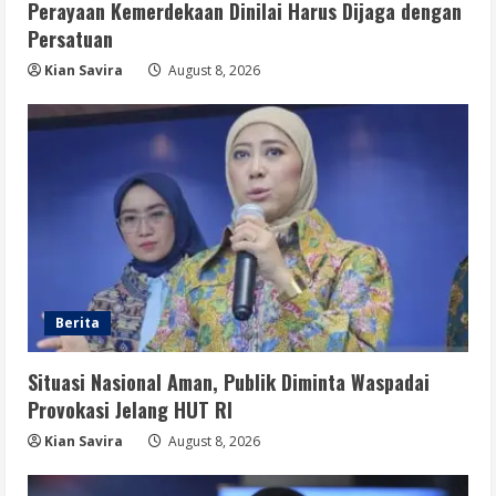
Perayaan Kemerdekaan Dinilai Harus Dijaga dengan
Berita
Persatuan
Disrupsi AI Diwaspadai, Pemerintah
Dorong Perlindungan Data dan Konten
Kian Savira
August 8, 2026
Jurnalistik
5
August 8, 2026
Berita
Situasi Nasional Aman, Publik Diminta Waspadai
Provokasi Jelang HUT RI
Kian Savira
August 8, 2026