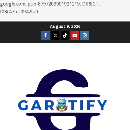
google.com, pub-8797203901921219, DIRECT,
f08c47fec0942fa0
Skip
August 9, 2026
to
Facebook
Twitter
Tiktok
Youtube
Instagram
content