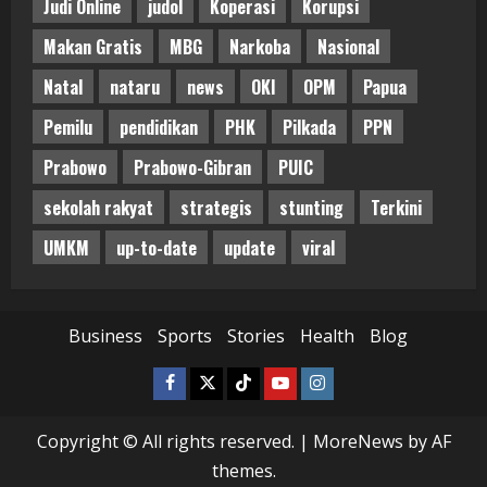
Judi Online
judol
Koperasi
Korupsi
Makan Gratis
MBG
Narkoba
Nasional
Natal
nataru
news
OKI
OPM
Papua
Pemilu
pendidikan
PHK
Pilkada
PPN
Prabowo
Prabowo-Gibran
PUIC
sekolah rakyat
strategis
stunting
Terkini
UMKM
up-to-date
update
viral
Business
Sports
Stories
Health
Blog
Facebook
Twitter
Tiktok
Youtube
Instagram
Copyright © All rights reserved.
|
MoreNews
by AF
themes.