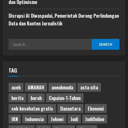
dan Optimisme
Disrupsi AI Diwaspadai, Pemerintah Dorong Perlindungan
Data dan Konten Jurnalistik
Search
for:
TAG
aceh
AMANAH
aneukmuda
asta cita
berita
buruh
Capaian-1-Tahun
cek kesehatan gratis
Danantara
Ekonomi
IKN
Indonesia
Jokowi
Judi
JudiOnline