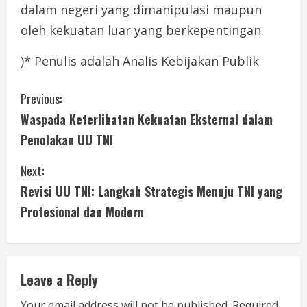
dalam negeri yang dimanipulasi maupun
oleh kekuatan luar yang berkepentingan.
)* Penulis adalah Analis Kebijakan Publik
C
Previous:
Waspada Keterlibatan Kekuatan Eksternal dalam
o
Penolakan UU TNI
n
Next:
t
Revisi UU TNI: Langkah Strategis Menuju TNI yang
i
Profesional dan Modern
n
u
Leave a Reply
e
Your email address will not be published.
Required