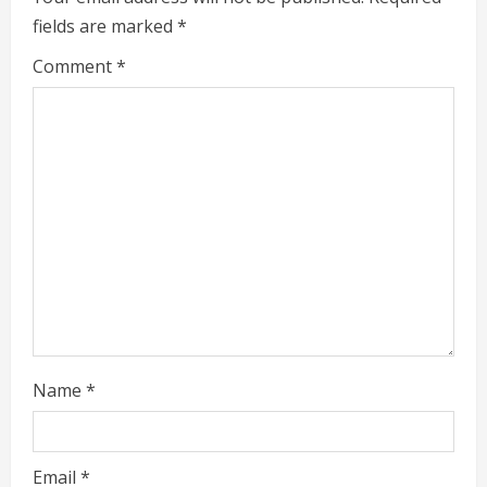
fields are marked
*
R
Comment
*
e
a
d
i
n
g
Name
*
Email
*