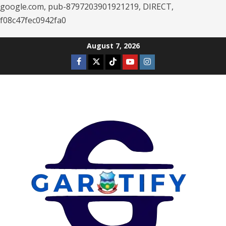
google.com, pub-8797203901921219, DIRECT,
f08c47fec0942fa0
Skip
August 7, 2026
to
Facebook
Twitter
Tiktok
Youtube
Instagram
content