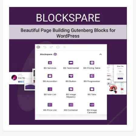
Berita
BMP Kecam Aksi KNPB, Serukan
Persatuan Demi Papua yang Kondusif
August 6, 2026
2
Berita
Perang Algoritma AI Makin Kompleks,