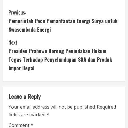
C
Previous:
Pemerintah Pacu Pemanfaatan Energi Surya untuk
o
Swasembada Energi
n
Next:
t
Presiden Prabowo Dorong Penindakan Hukum
i
Tegas Terhadap Penyelundupan SDA dan Produk
Impor Ilegal
n
u
e
Leave a Reply
R
Your email address will not be published.
Required
fields are marked
*
e
Comment
*