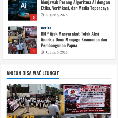
Menjawab Perang Algoritma AI dengan
Etika, Verifikasi, dan Media Tepercaya
August 6, 2026
5
Berita
BMP Ajak Masyarakat Tolak Aksi
Anarkis Demi Menjaga Keamanan dan
Pembangunan Papua
1
August 6, 2026
Berita
BMP Kecam Aksi KNPB, Serukan
ANJEUN BISA WAÉ LEUNGIT
Persatuan Demi Papua yang Kondusif
August 6, 2026
2
Berita
Perang Algoritma AI Makin Kompleks,
Publik Diminta Verifikasi Informasi
Digital