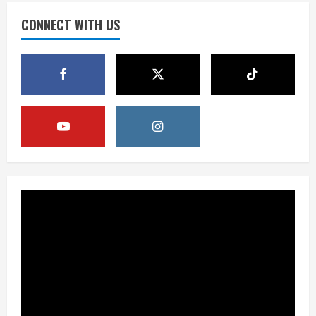
Publik Diminta Verifikasi Informasi
Digital
CONNECT WITH US
3
August 6, 2026
Berita
Pemerintah Perkuat Ekosistem Media
Digital Nasional Hadapi Perang
Algoritma AI
4
August 6, 2026
Opini
Menjawab Perang Algoritma AI dengan
Etika, Verifikasi, dan Media Tepercaya
August 6, 2026
5
Berita
BMP Ajak Masyarakat Tolak Aksi
Anarkis Demi Menjaga Keamanan dan
Pembangunan Papua
1
August 6, 2026