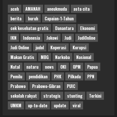
aceh
AMANAH
aneukmuda
asta cita
berita
buruh
Capaian-1-Tahun
cek kesehatan gratis
Danantara
Ekonomi
IKN
Indonesia
Jokowi
Judi
JudiOnline
Judi Online
judol
Koperasi
Korupsi
Makan Gratis
MBG
Narkoba
Nasional
Natal
nataru
news
OKI
OPM
Papua
Pemilu
pendidikan
PHK
Pilkada
PPN
Prabowo
Prabowo-Gibran
PUIC
sekolah rakyat
strategis
stunting
Terkini
UMKM
up-to-date
update
viral