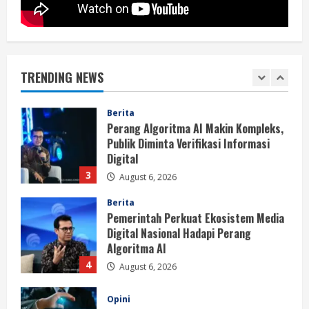
Berita
BMP Kecam Aksi KNPB, Serukan
Persatuan Demi Papua yang Kondusif
TRENDING NEWS
August 6, 2026
2
Berita
Perang Algoritma AI Makin Kompleks,
Publik Diminta Verifikasi Informasi
Digital
3
August 6, 2026
Berita
Pemerintah Perkuat Ekosistem Media
Digital Nasional Hadapi Perang
Algoritma AI
4
August 6, 2026
Opini