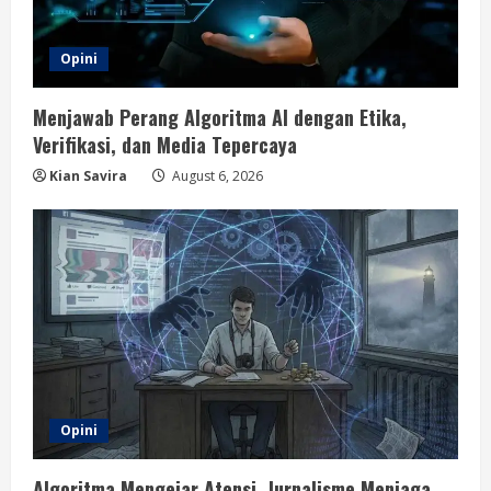
Opini
Menjawab Perang Algoritma AI dengan Etika,
Verifikasi, dan Media Tepercaya
Kian Savira
August 6, 2026
Opini
Algoritma Mengejar Atensi, Jurnalisme Menjaga