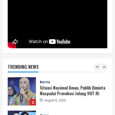
5
August 8, 2026
Berita
Perayaan Kemerdekaan Dinilai Harus
Dijaga dengan Persatuan
August 8, 2026
1
Berita
Situasi Nasional Aman, Publik Diminta
Waspadai Provokasi Jelang HUT RI
TRENDING NEWS
August 8, 2026
2
Opini
Situasi Nasional Aman Harus Dijaga
dari Provokasi Jelang HUT ke-81 RI
August 8, 2026
3