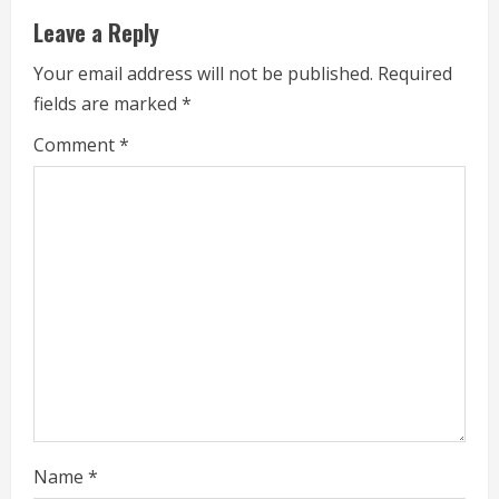
e
Leave a Reply
R
Your email address will not be published.
Required
fields are marked
*
e
Comment
*
a
d
i
n
g
Name
*