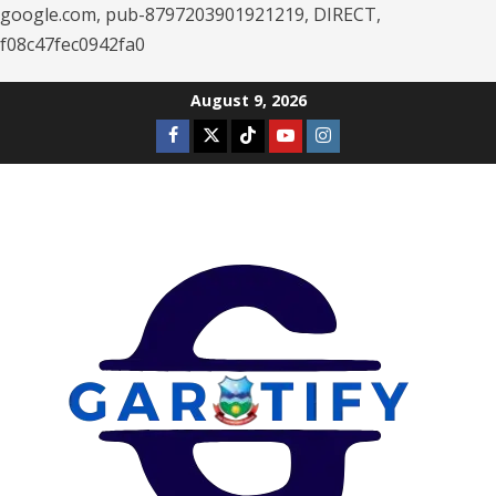
google.com, pub-8797203901921219, DIRECT,
f08c47fec0942fa0
Skip
August 9, 2026
to
Facebook
Twitter
Tiktok
Youtube
Instagram
content