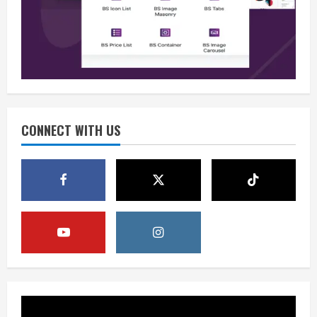
Situasi Nasional Aman, Publik Diminta
Waspadai Provokasi Jelang HUT RI
August 8, 2026
2
Opini
Situasi Nasional Aman Harus Dijaga
dari Provokasi Jelang HUT ke-81 RI
CONNECT WITH US
August 8, 2026
3
Opini
HUT RI ke-81 Momentum Menjaga
Stabilitas, Keamanan, dan Optimisme
August 8, 2026
4
Berita
Disrupsi AI Diwaspadai, Pemerintah
Dorong Perlindungan Data dan Konten
Jurnalistik