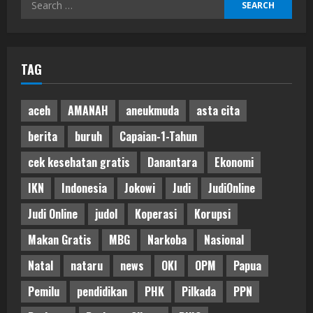
Search
for:
TAG
aceh
AMANAH
aneukmuda
asta cita
berita
buruh
Capaian-1-Tahun
cek kesehatan gratis
Danantara
Ekonomi
IKN
Indonesia
Jokowi
Judi
JudiOnline
Judi Online
judol
Koperasi
Korupsi
Makan Gratis
MBG
Narkoba
Nasional
Natal
nataru
news
OKI
OPM
Papua
Pemilu
pendidikan
PHK
Pilkada
PPN