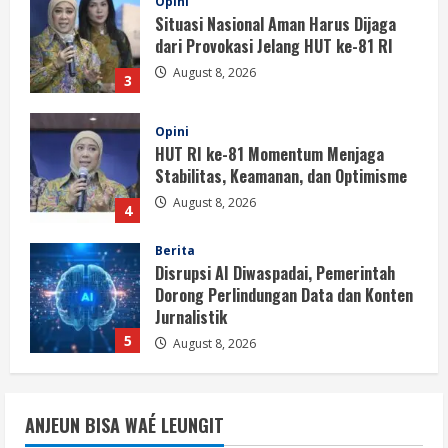
Opini
HUT RI ke-81 Momentum Menjaga
Stabilitas, Keamanan, dan Optimisme
August 8, 2026
4
Berita
Disrupsi AI Diwaspadai, Pemerintah
Dorong Perlindungan Data dan Konten
Jurnalistik
5
August 8, 2026
Berita
Perayaan Kemerdekaan Dinilai Harus
Dijaga dengan Persatuan
August 8, 2026
1
Berita
Situasi Nasional Aman, Publik Diminta
ANJEUN BISA WAÉ LEUNGIT
Waspadai Provokasi Jelang HUT RI