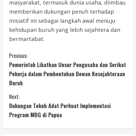
masyarakat, termasuk dunia usaha, diimbau
memberikan dukungan penuh terhadap
inisiatif ini sebagai langkah awal menuju
kehidupan buruh yang lebih sejahtera dan
bermartabat.
C
Previous:
Pemerintah Libatkan Unsur Pengusaha dan Serikat
o
Pekerja dalam Pembentukan Dewan Kesejahteraan
n
Buruh
t
Next:
i
Dukungan Tokoh Adat Perkuat Implementasi
Program MBG di Papua
n
u