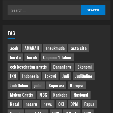
Search
for:
TAG
aceh
AMANAH
aneukmuda
asta cita
berita
buruh
Capaian-1-Tahun
cek kesehatan gratis
Danantara
Ekonomi
IKN
Indonesia
Jokowi
Judi
JudiOnline
Judi Online
judol
Koperasi
Korupsi
Makan Gratis
MBG
Narkoba
Nasional
Natal
nataru
news
OKI
OPM
Papua