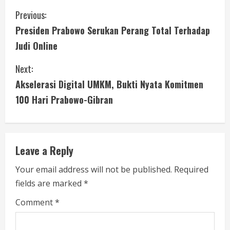
C
Previous:
Presiden Prabowo Serukan Perang Total Terhadap
o
Judi Online
n
Next:
t
Akselerasi Digital UMKM, Bukti Nyata Komitmen
i
100 Hari Prabowo-Gibran
n
u
Leave a Reply
e
Your email address will not be published.
Required
fields are marked
*
R
Comment
*
e