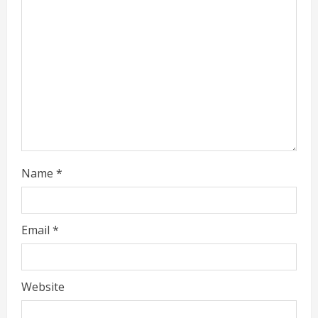
a
d
i
n
g
Name
*
Email
*
Website