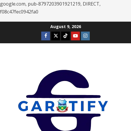
google.com, pub-8797203901921219, DIRECT,
f08c47fec0942fa0
Skip
August 9, 2026
to
Facebook
Twitter
Tiktok
Youtube
Instagram
content