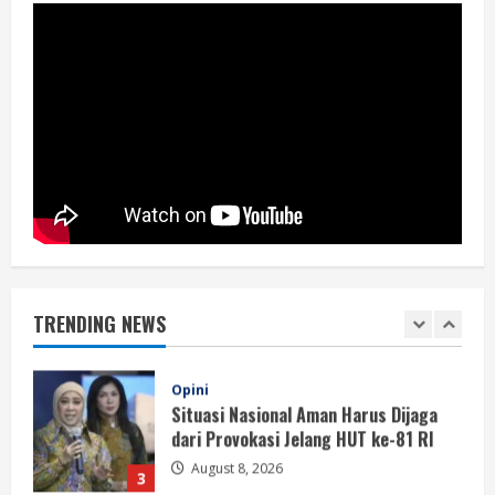
Jurnalistik
5
August 8, 2026
Berita
Perayaan Kemerdekaan Dinilai Harus
Dijaga dengan Persatuan
August 8, 2026
1
Berita
Situasi Nasional Aman, Publik Diminta
Waspadai Provokasi Jelang HUT RI
TRENDING NEWS
August 8, 2026
2
Opini
Situasi Nasional Aman Harus Dijaga
dari Provokasi Jelang HUT ke-81 RI
August 8, 2026
3