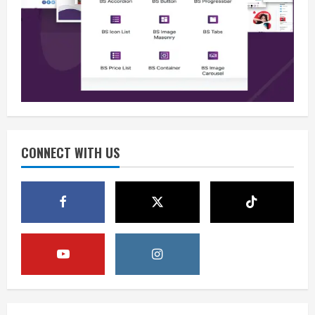
Berita
Situasi Nasional Aman, Publik Diminta
Waspadai Provokasi Jelang HUT RI
August 8, 2026
2
Opini
Situasi Nasional Aman Harus Dijaga
dari Provokasi Jelang HUT ke-81 RI
CONNECT WITH US
August 8, 2026
3
Opini
HUT RI ke-81 Momentum Menjaga
Stabilitas, Keamanan, dan Optimisme
August 8, 2026
4
Berita
Disrupsi AI Diwaspadai, Pemerintah
Dorong Perlindungan Data dan Konten