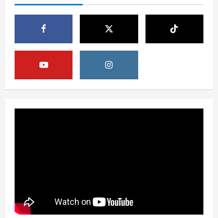
3
Opini
HUT RI ke-81 Momentum Menjaga
Stabilitas, Keamanan, dan Optimisme
August 8, 2026
4
Berita
Disrupsi AI Diwaspadai, Pemerintah
Dorong Perlindungan Data dan Konten
Jurnalistik
5
August 8, 2026
Berita
Perayaan Kemerdekaan Dinilai Harus
Dijaga dengan Persatuan
August 8, 2026
1
Berita