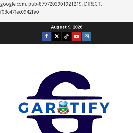
google.com, pub-8797203901921219, DIRECT,
f08c47fec0942fa0
Skip
August 9, 2026
to
Facebook
Twitter
Tiktok
Youtube
Instagram
content