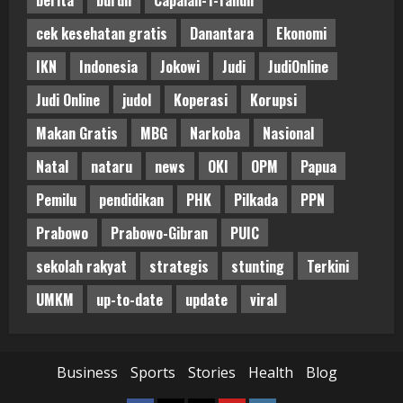
cek kesehatan gratis
Danantara
Ekonomi
IKN
Indonesia
Jokowi
Judi
JudiOnline
Judi Online
judol
Koperasi
Korupsi
Makan Gratis
MBG
Narkoba
Nasional
Natal
nataru
news
OKI
OPM
Papua
Pemilu
pendidikan
PHK
Pilkada
PPN
Prabowo
Prabowo-Gibran
PUIC
sekolah rakyat
strategis
stunting
Terkini
UMKM
up-to-date
update
viral
Business
Sports
Stories
Health
Blog