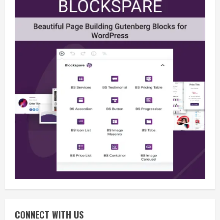
Berita
Situasi Nasional Aman, Publik Diminta
Waspadai Provokasi Jelang HUT RI
August 8, 2026
2
Opini
Situasi Nasional Aman Harus Dijaga
dari Provokasi Jelang HUT ke-81 RI
CONNECT WITH US
August 8, 2026