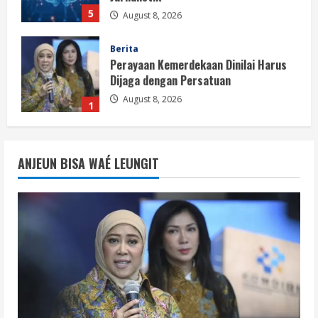
5
August 8, 2026
Berita
Perayaan Kemerdekaan Dinilai Harus
Dijaga dengan Persatuan
August 8, 2026
1
Berita
Situasi Nasional Aman, Publik Diminta
ANJEUN BISA WAÉ LEUNGIT
Waspadai Provokasi Jelang HUT RI
August 8, 2026
2
Opini
Situasi Nasional Aman Harus Dijaga
dari Provokasi Jelang HUT ke-81 RI
August 8, 2026
3