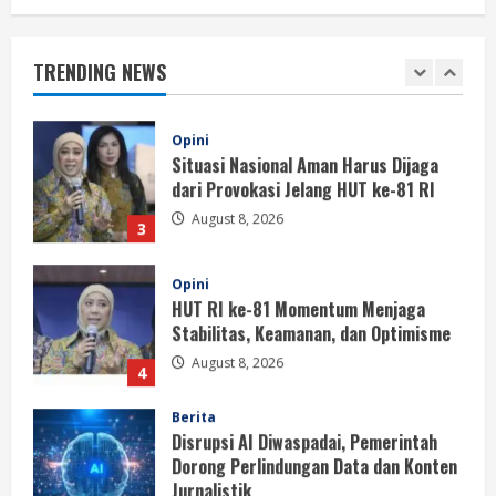
Situasi Nasional Aman, Publik Diminta
Waspadai Provokasi Jelang HUT RI
TRENDING NEWS
August 8, 2026
2
Opini
Situasi Nasional Aman Harus Dijaga
dari Provokasi Jelang HUT ke-81 RI
August 8, 2026
3
Opini
HUT RI ke-81 Momentum Menjaga
Stabilitas, Keamanan, dan Optimisme
August 8, 2026
4
Berita
Disrupsi AI Diwaspadai, Pemerintah
Dorong Perlindungan Data dan Konten
Jurnalistik