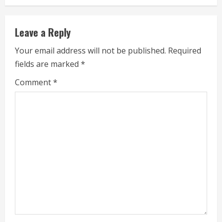
n
u
Leave a Reply
e
Your email address will not be published.
Required
fields are marked
*
R
Comment
*
e
a
d
i
n
g