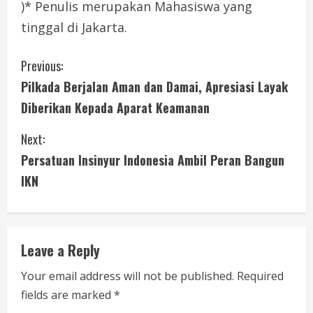
)* Penulis merupakan Mahasiswa yang
tinggal di Jakarta.
C
Previous:
Pilkada Berjalan Aman dan Damai, Apresiasi Layak
o
Diberikan Kepada Aparat Keamanan
n
Next:
t
Persatuan Insinyur Indonesia Ambil Peran Bangun
i
IKN
n
u
Leave a Reply
e
Your email address will not be published.
Required
fields are marked
*
R