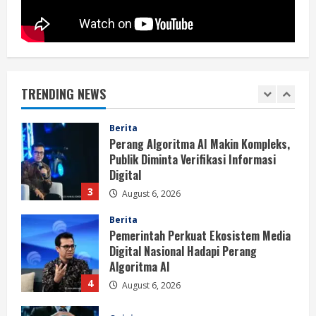
1
August 6, 2026
Berita
BMP Kecam Aksi KNPB, Serukan
Persatuan Demi Papua yang Kondusif
TRENDING NEWS
August 6, 2026
2
Berita
Perang Algoritma AI Makin Kompleks,
Publik Diminta Verifikasi Informasi
Digital
3
August 6, 2026
Berita
Pemerintah Perkuat Ekosistem Media
Digital Nasional Hadapi Perang
Algoritma AI
4
August 6, 2026