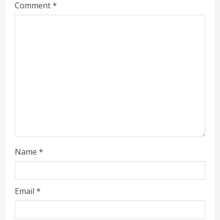
Comment
*
e
a
d
i
n
g
Name
*
Email
*