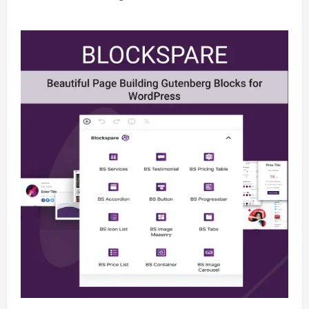
Berita
BMP Kecam Aksi KNPB, Serukan
Persatuan Demi Papua yang Kondusif
August 6, 2026
2
Berita