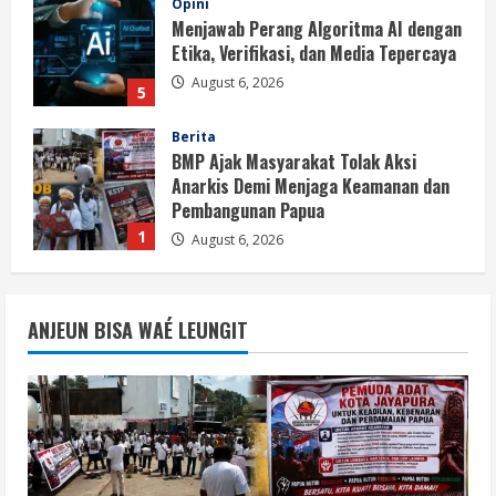
Opini
Menjawab Perang Algoritma AI dengan
Etika, Verifikasi, dan Media Tepercaya
August 6, 2026
5
Berita
BMP Ajak Masyarakat Tolak Aksi
Anarkis Demi Menjaga Keamanan dan
Pembangunan Papua
1
August 6, 2026
Berita
BMP Kecam Aksi KNPB, Serukan
ANJEUN BISA WAÉ LEUNGIT
Persatuan Demi Papua yang Kondusif
August 6, 2026
2
Berita
Perang Algoritma AI Makin Kompleks,
Publik Diminta Verifikasi Informasi