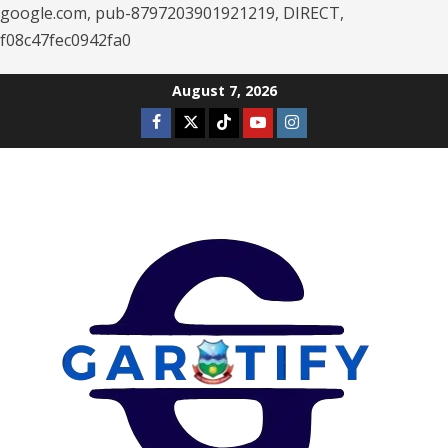
google.com, pub-8797203901921219, DIRECT,
f08c47fec0942fa0
Skip
August 7, 2026
to
Facebook
Twitter
Tiktok
Youtube
Instagram
content