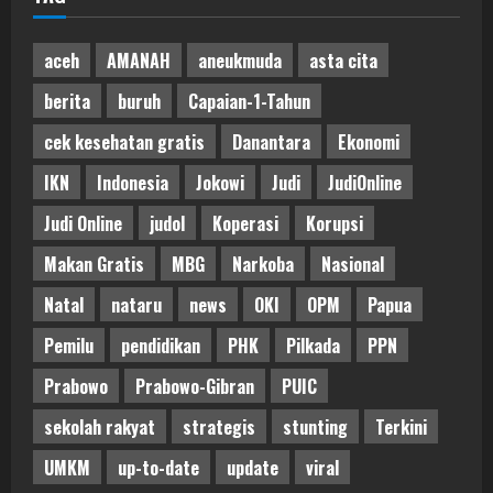
aceh
AMANAH
aneukmuda
asta cita
berita
buruh
Capaian-1-Tahun
cek kesehatan gratis
Danantara
Ekonomi
IKN
Indonesia
Jokowi
Judi
JudiOnline
Judi Online
judol
Koperasi
Korupsi
Makan Gratis
MBG
Narkoba
Nasional
Natal
nataru
news
OKI
OPM
Papua
Pemilu
pendidikan
PHK
Pilkada
PPN
Prabowo
Prabowo-Gibran
PUIC
sekolah rakyat
strategis
stunting
Terkini
UMKM
up-to-date
update
viral