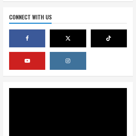
Perang Algoritma AI Makin Kompleks,
Publik Diminta Verifikasi Informasi
Digital
CONNECT WITH US
3
August 6, 2026
Berita
Pemerintah Perkuat Ekosistem Media
Digital Nasional Hadapi Perang
Algoritma AI
4
August 6, 2026
Opini
Menjawab Perang Algoritma AI dengan
Etika, Verifikasi, dan Media Tepercaya
August 6, 2026
5
Berita
BMP Ajak Masyarakat Tolak Aksi
Anarkis Demi Menjaga Keamanan dan
Pembangunan Papua