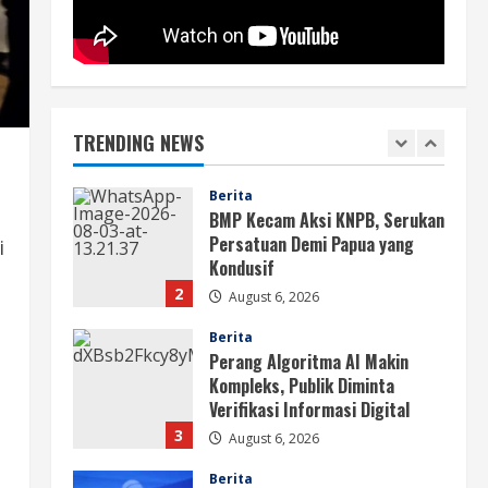
Papua
1
August 6, 2026
Berita
BMP Kecam Aksi KNPB, Serukan
Persatuan Demi Papua yang
Kondusif
TRENDING NEWS
2
August 6, 2026
Berita
Perang Algoritma AI Makin
Kompleks, Publik Diminta
i
Verifikasi Informasi Digital
3
August 6, 2026
Berita
Pemerintah Perkuat Ekosistem
Media Digital Nasional Hadapi
Perang Algoritma AI
4
August 6, 2026
Opini