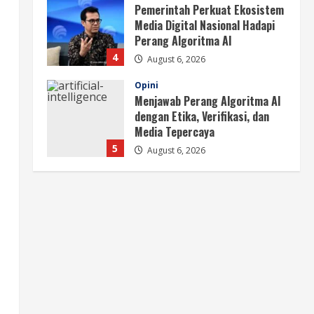
Menjawab Perang Algoritma AI
dengan Etika, Verifikasi, dan
Media Tepercaya
5
August 6, 2026
Berita
BMP Ajak Masyarakat Tolak
Aksi Anarkis Demi Menjaga
Keamanan dan Pembangunan
Papua
1
August 6, 2026
Berita
BMP Kecam Aksi KNPB, Serukan
Persatuan Demi Papua yang
Kondusif
2
August 6, 2026
Berita
Perang Algoritma AI Makin
Kompleks, Publik Diminta
Verifikasi Informasi Digital