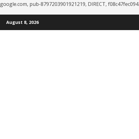
google.com, pub-8797203901921219, DIRECT, f08c47fec094
Skip
August 8, 2026
to
content