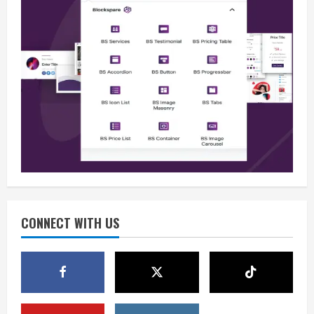
Berita
Situasi Nasional Aman, Publik Diminta
Waspadai Provokasi Jelang HUT RI
August 8, 2026
2
Opini
Situasi Nasional Aman Harus Dijaga
dari Provokasi Jelang HUT ke-81 RI
CONNECT WITH US
August 8, 2026
3
Opini
HUT RI ke-81 Momentum Menjaga
Stabilitas, Keamanan, dan Optimisme