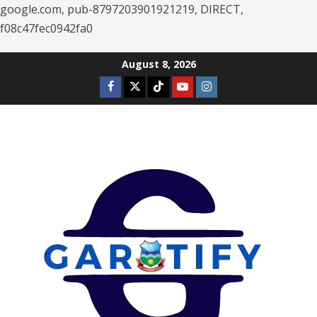
google.com, pub-8797203901921219, DIRECT,
f08c47fec0942fa0
Skip
August 8, 2026
to
Facebook
Twitter
Tiktok
Youtube
Instagram
content