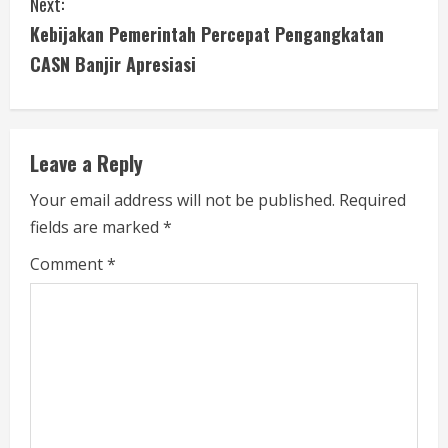
Next:
t
Kebijakan Pemerintah Percepat Pengangkatan
i
CASN Banjir Apresiasi
n
u
Leave a Reply
e
Your email address will not be published.
Required
fields are marked
*
R
Comment
*
e
a
d
i