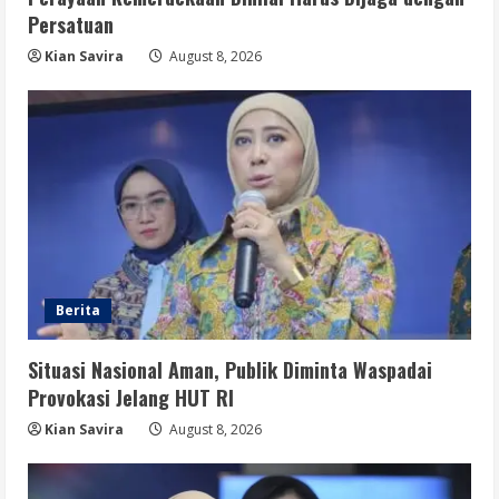
Berita
Persatuan
Disrupsi AI Diwaspadai, Pemerintah
Dorong Perlindungan Data dan Konten
Kian Savira
August 8, 2026
Jurnalistik
5
August 8, 2026
Berita
Situasi Nasional Aman, Publik Diminta Waspadai
Provokasi Jelang HUT RI
Kian Savira
August 8, 2026