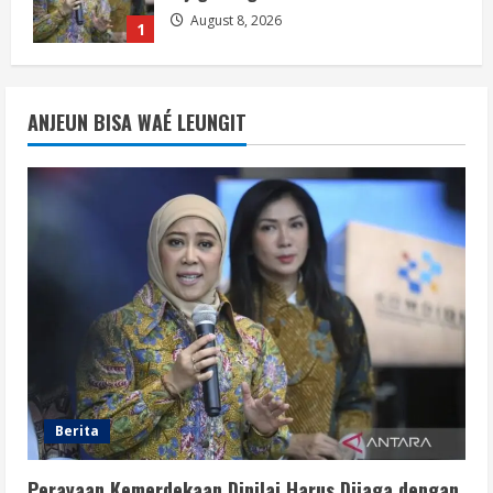
August 8, 2026
1
Berita
Situasi Nasional Aman, Publik Diminta
ANJEUN BISA WAÉ LEUNGIT
Waspadai Provokasi Jelang HUT RI
August 8, 2026
2
Opini
Situasi Nasional Aman Harus Dijaga
dari Provokasi Jelang HUT ke-81 RI
August 8, 2026
3
Opini
HUT RI ke-81 Momentum Menjaga
Stabilitas, Keamanan, dan Optimisme
Berita
August 8, 2026
4
Perayaan Kemerdekaan Dinilai Harus Dijaga dengan