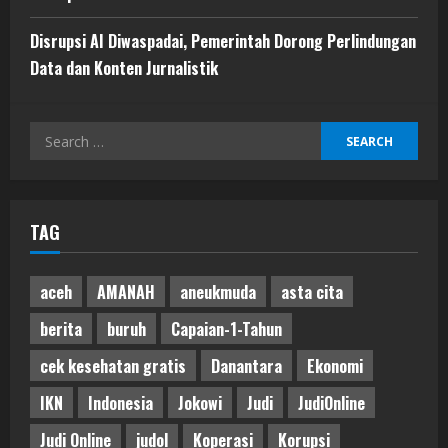
Disrupsi AI Diwaspadai, Pemerintah Dorong Perlindungan
Data dan Konten Jurnalistik
Search
for:
TAG
aceh
AMANAH
aneukmuda
asta cita
berita
buruh
Capaian-1-Tahun
cek kesehatan gratis
Danantara
Ekonomi
IKN
Indonesia
Jokowi
Judi
JudiOnline
Judi Online
judol
Koperasi
Korupsi