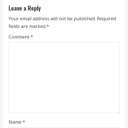
u
Leave a Reply
e
Your email address will not be published.
Required
fields are marked
*
R
Comment
*
e
a
d
i
n
g
Name
*