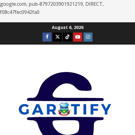
google.com, pub-8797203901921219, DIRECT,
f08c47fec0942fa0
Skip
August 6, 2026
to
Facebook
Twitter
Tiktok
Youtube
Instagram
content