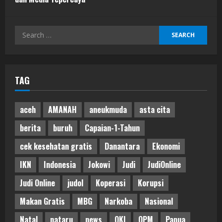
Search
for:
TAG
aceh
AMANAH
aneukmuda
asta cita
berita
buruh
Capaian-1-Tahun
cek kesehatan gratis
Danantara
Ekonomi
IKN
Indonesia
Jokowi
Judi
JudiOnline
Judi Online
judol
Koperasi
Korupsi
Makan Gratis
MBG
Narkoba
Nasional
Natal
nataru
news
OKI
OPM
Papua