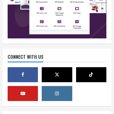
Berita
BMP Kecam Aksi KNPB, Serukan
Persatuan Demi Papua yang Kondusif
August 6, 2026
2
Berita
Perang Algoritma AI Makin Kompleks,
Publik Diminta Verifikasi Informasi
Digital
CONNECT WITH US
3
August 6, 2026
Berita
Pemerintah Perkuat Ekosistem Media
Digital Nasional Hadapi Perang
Algoritma AI
4
August 6, 2026
Opini
Menjawab Perang Algoritma AI dengan