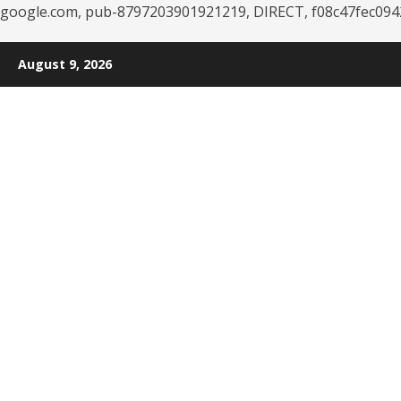
google.com, pub-8797203901921219, DIRECT, f08c47fec094
Skip
August 9, 2026
to
content