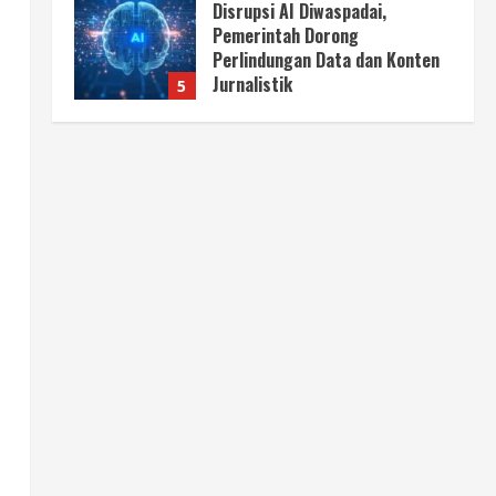
Disrupsi AI Diwaspadai,
Pemerintah Dorong
Perlindungan Data dan Konten
Jurnalistik
5
August 8, 2026
Berita
Perayaan Kemerdekaan Dinilai
Harus Dijaga dengan Persatuan
August 8, 2026
1
Berita
Situasi Nasional Aman, Publik
Diminta Waspadai Provokasi
Jelang HUT RI
2
August 8, 2026
Opini
Situasi Nasional Aman Harus
Dijaga dari Provokasi Jelang
HUT ke-81 RI